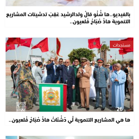
بالفيديو..ها شْنُو قالْ ولدالرشيد عَقِبَ تدشينات المشاريع
التنموية هاذْ صْبَاحْ فْلعيون..
مستجدات
ها هي المشاريع التنموية لِّي دّشْنَاتْ هاذْ صْبَاحْ فْلعيون..