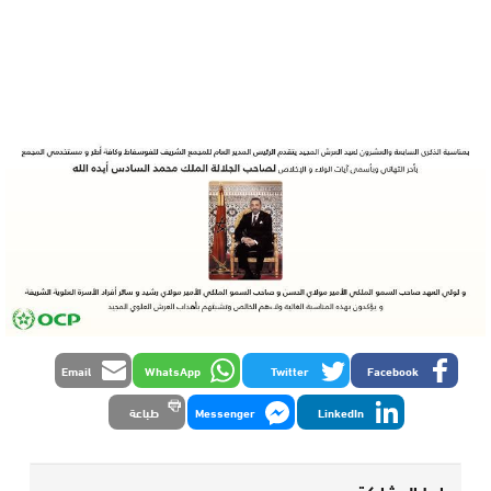
Email
WhatsApp
Twitter
Facebook
LinkedIn
Messenger
طباعة