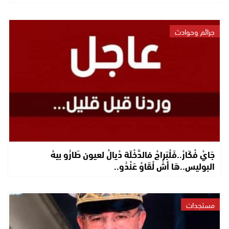
جرائم وحوادث
جَايْ فْكَارْ..فَلْبَراجْ فالدَّخْلَة دْيالْ لعيون طَارُو بيهْ
البوليس..هَا أشْ لْقَاوْ عَنْدُو..
مستجدات