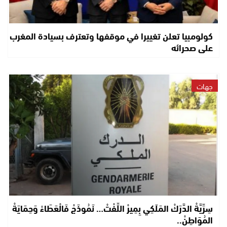
كولومبيا تعلن تغييرا في موقفها وتعترف بسيادة المغرب
على صحرائه
جهات
سِرِّيَّةْ الدَّرَكْ المَلَكِي بِمِيرْ اللِّفْتْ… نَمُوذَجْ فَالْعَطَاءْ وَحِمَايَةْ
المُوَاطِنْ..