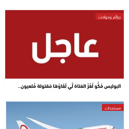
جرائم وحوادث
البوليس فَكُّو لُغْزْ الفتاة لِّي لْقَاوْهَا مَقتولة فْلعيون..
مستجدات