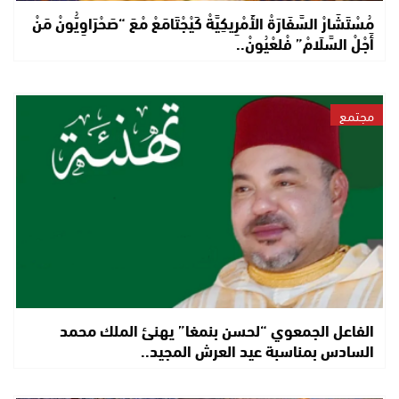
مُسْتَشَارْ السَّفَارَةْ الأَمْرِيكِيَّةْ كَيْجْتَامَعْ مْعَ “صَحْرَاوِيُّونْ مَنْ
أَجْلْ السَّلَامْ” فْلعْيُونْ..
مجتمع
الفاعل الجمعوي “لحسن بنمغا” يهنئ الملك محمد
السادس بمناسبة عيد العرش المجيد..