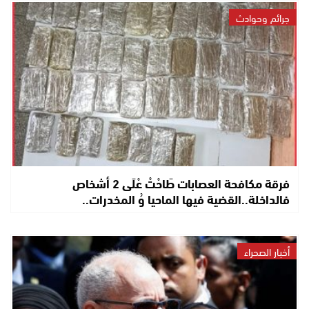
جرائم وحوادث
فرقة مكافحة العصابات طَاحْتْ عْلَى 2 أشخاص
فالداخلة..القضية فيها الماحيا وُ المخدرات..
أخبار الصحراء