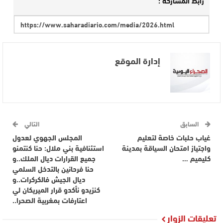
رابط المشاركة :
إدارة الموقع
السابق
التالي
غياب حلبات خاصة لتعليم
المجلس الجهوي لعدول
واجتياز امتحان السياقة بمدينة
استئنافية بني ملال: حنا كنتمنو
كليميم …
جميع القرارات ديال الملك..و
حنا فرحانين بالتدخل السلمي
ديال الجيش فالكركرات..و
كنزيدو نأكدو قرار الميريكان لي
اعتارفات بمغربية الصحرا..
تعليقات الزوار