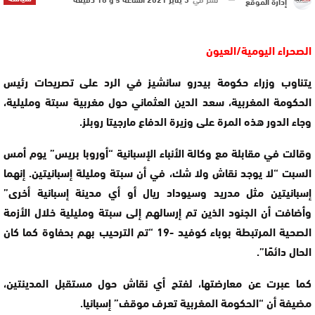
إدارة الموقع
الصحراء اليومية/العيون
يتناوب وزراء حكومة بيدرو سانشيز في الرد على تصريحات رئيس
الحكومة المغربية، سعد الدين العثماني حول مغربية سبتة ومليلية،
وجاء الدور هذه المرة على وزيرة الدفاع مارجيتا روبلز.
وقالت في مقابلة مع وكالة الأنباء الإسبانية “أوروبا بريس” يوم أمس
السبت “لا يوجد نقاش ولا شك، في أن سبتة ومليلة إسبانيتين. إنهما
إسبانيتين مثل مدريد وسيوداد ريال أو أي مدينة إسبانية أخرى”
وأضافت أن الجنود الذين تم إرسالهم إلى سبتة ومليلية خلال الأزمة
الصحية المرتبطة بوباء كوفيد -19 “تم الترحيب بهم بحفاوة كما كان
الحال دائمًا”.
كما عبرت عن معارضتها، لفتح أي نقاش حول مستقبل المدينتين،
مضيفة أن “الحكومة المغربية تعرف موقف” إسبانيا.