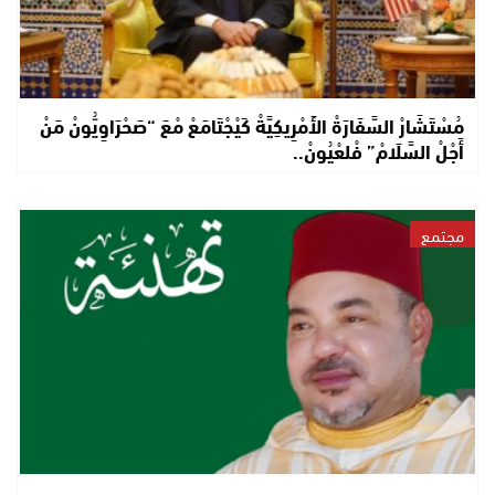
مُسْتَشَارْ السَّفَارَةْ الأَمْرِيكِيَّةْ كَيْجْتَامَعْ مْعَ “صَحْرَاوِيُّونْ مَنْ
أَجْلْ السَّلَامْ” فْلعْيُونْ..
مجتمع