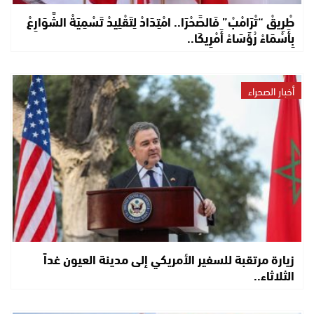
طْرِيقْ “تْرَامْبْ” فَالصَّحْرَا.. امْتِدَادْ لِتَقْلِيدْ تَسْمِيَةْ الشَّوَارِعْ
بِأَسْمَاءْ رُؤَسَاءْ أَمْرِيكَا..
أخبار الصحراء
زيارة مرتقبة للسفير الأمريكي إلى مدينة العيون غداً
الثلاثاء..