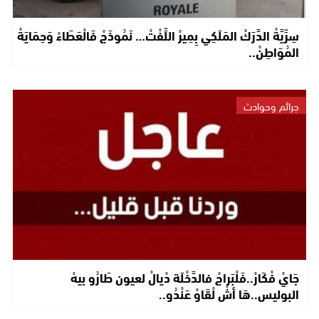
سِرِّيَّةْ الدَّرَكْ المَلَكِي بِمِيرْ اللِّفْتْ… نَمُوذَجْ فَالْعَطَاءْ وَحِمَايَةْ
المُوَاطِنْ..
جرائم وحوادث
جَايْ فْكَارْ..فَلْبَراجْ فالدَّخْلَة دْيالْ لعيون طَارُو بيهْ
البوليس..هَا أشْ لْقَاوْ عَنْدُو..