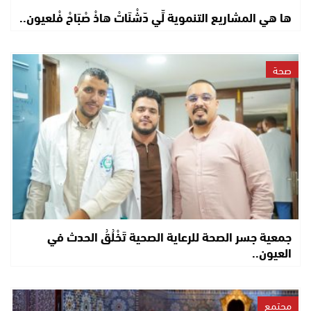
ها هي المشاريع التنموية لِّي دّشْنَاتْ هاذْ صْبَاحْ فْلعيون..
صحة
جمعية جسر الصحة للرعاية الصحية تَخْلُقُ الحدث في
العيون..
مجتمع