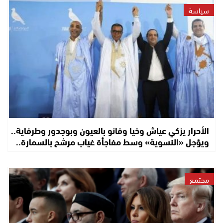
سياسة
الأحرار يزكي عياش وخيا وفانو بالعيون وبوجدور وطرفاية..
ويؤجل «النسوية» وسط مفاجأة غياب مرشح بالسمارة..
مجتمع