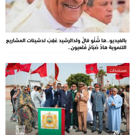
بالفيديو..ها شْنُو قالْ ولدالرشيد عَقِبَ تدشينات المشاريع
التنموية هاذْ صْبَاحْ فْلعيون..
مستجدات