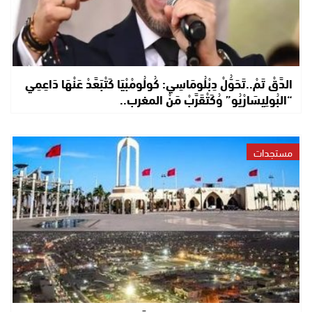
الدَّقْ تَمْ..تَحَوُّلْ دِبْلُومَاسِي: كُولُومْبْيَا كَتْبَعَّدْ عَنْهَا دَاعِمِي
“البُولِيسَارْيُو” وُكَتْقَرَّبْ مَنْ المغرب..
مستجدات