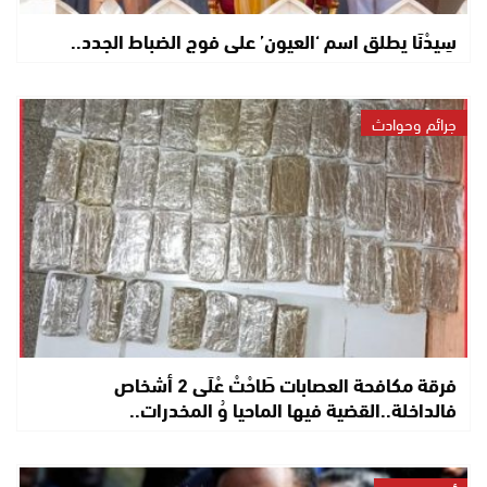
سِيدْنَا يطلق اسم ‘العيون’ على فوج الضباط الجدد..
جرائم وحوادث
فرقة مكافحة العصابات طَاحْتْ عْلَى 2 أشخاص
فالداخلة..القضية فيها الماحيا وُ المخدرات..