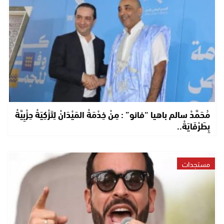
مُحَمَّدْ سالم باهيا “فانو” : مِنْ خِدْمَةْ المَيْدَانْ لِتَزْكِيَةْ حِزْبِيَّةْ
بِطَرْفَايَةْ..
مستجدات