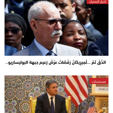
أخبار الصحراء
الدَّقْ تَمْ …لْمِيرِيكَانْ رَفْضَاتْ عرْضْ زعيم جبهة البوليساريو..
مستجدات