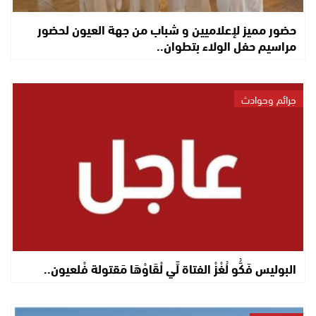
حضور مميز لإعلاميين و شباب من جهة العيون لحضور
مراسيم حفل الولاء بتطوان..
جرائم وحوادث
البوليس فَكُّو لُغْزْ الفتاة لِّي لْقَاوْهَا مَقتولة فْلعيون..