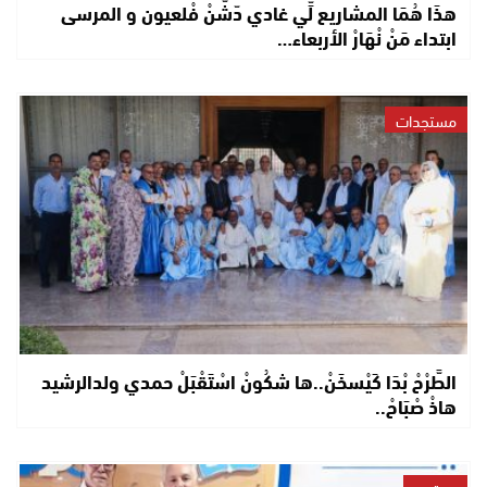
هذَا هُمَا المشاريع لِّي غادي دّشَّنْ فْلعيون و المرسى
ابتداء مَنْ نْهَارْ الأربعاء…
مستجدات
الطَّرْحْ بْدَا كَيْسخَنْ..ها شكُونْ اسْتَقْبَلْ حمدي ولدالرشيد
هاذْ صْبَاحْ..