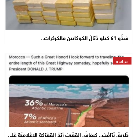
شَدُّو 61 كيلو دْيَالْ الكوكايين فَالكركرات..
سياسة
طْرِيقْ تْرَامْبْ.. كِيفَاشْ المَغْرِبْ رْبَحْ المَعْرَكَة الإِعْلَامِيَّة عْلَى