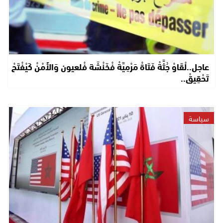
عاجل..لْقَاوْ جُثَّةْ فَتَاةْ مَرْمِيَّةْ فْخَنْشَة فْلعيون وَالأَمْنْ كَيْفْتَحْ
تَحْقِيقْ..
سياسة