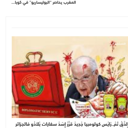
المغرب يحاصر “البوليساريو” في كوبا…
مستجدات
لدَّقْ تَمْ..رَايْس كولومبيا جْدِيدْ قرَّرْ إِسَدْ سفارات بْلاَدُو فالجزائر