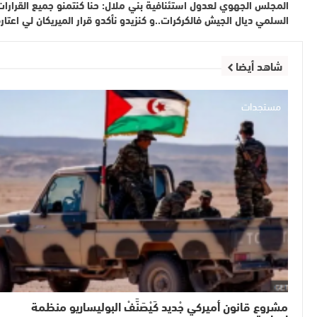
المجلس الجهوي لعدول استئنافية بني ملال: حنا كنتمنو جميع القرارات د
السلمي ديال الجيش فالكركرات..و كنزيدو نأكدو قرار الميريكان لي اعتار
شاهد أيضا
مستجدات
مشروع قانون أميركي جْديد كَيْصَنَّفْ البوليساريو منظمة