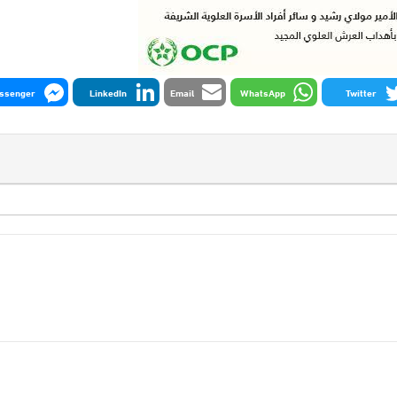
ssenger
LinkedIn
Email
WhatsApp
Twitter