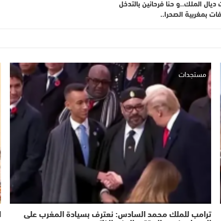
يال الملك..و حنا فرحانين بالتدخل
فات بمغربية الصحرا..
مستجدات
ترامب للملك محمد السادس: نعترف بسيادة المغرب على
ا