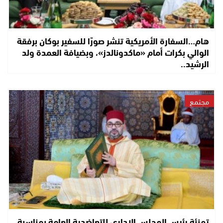
هام…السفارة الأمريكية تنشر صورًا للسفير بوكان برفقة
الوالي بكرات أمام «ماكدونالدز»، وبضيافة العمدة ولد
الرشيد..
مجتمع
تهنئة رئيس المجلس الإداري للتعاضدية العامة بمناسبة