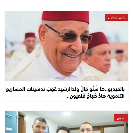
مستجدات
بالفيديو..ها شْنُو قالْ ولدالرشيد عَقِبَ تدشينات المشاريع
التنموية هاذْ صْبَاحْ فْلعيون..
صحة