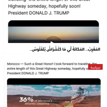
المَغْرِبْ.. المَكَانَةْ لِّي مَا كَتْشْرَاشْ بْلَفْلُوسْ..
سياسة