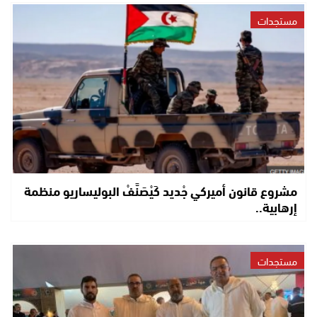
مستجدات
مشروع قانون أميركي جْديد كَيْصَنَّفْ البوليساريو منظمة
إرهابية..
مستجدات