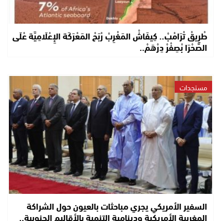
طْرِيقْ تْرَامْبْ.. كِيفَاشْ المَغْرِبْ رْبَحْ المَعْرَكَة الإِعْلَامِيَّة عْلَى
الصَّحْرَا بْصِفْرْ دِرْهَمْ..
مستجدات
السفير الأمريكي يجري مباحثات بالعيون حول الشراكة
المغربية الأمريكية ودينامية التنمية بالأقاليم الجنوبية..