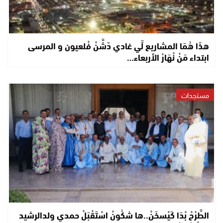
هذَا هُمَا المشاريع لِّي غادي دّشَّنْ فْلعيون و المرسى
ابتداء مَنْ نْهَارْ الأربعاء…
مستجدات
الطَّرْحْ بْدَا كَيْسخَنْ..ها شكُونْ اسْتَقْبَلْ حمدي ولدالرشيد