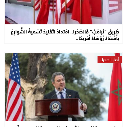
طْرِيقْ “تْرَامْبْ” فَالصَّحْرَا.. امْتِدَادْ لِتَقْلِيدْ تَسْمِيَةْ الشَّوَارِعْ
بِأَسْمَاءْ رُؤَسَاءْ أَمْرِيكَا..
أخبار الصحراء