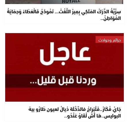
سِرِّيَّةْ الدَّرَكْ المَلَكِي بِمِيرْ اللِّفْتْ… نَمُوذَجْ فَالْعَطَاءْ وَحِمَايَةْ
المُوَاطِنْ..
جرائم وحوادث
جَايْ فْكَارْ..فَلْبَراجْ فالدَّخْلَة دْيالْ لعيون طَارُو بيهْ
البوليس..هَا أشْ لْقَاوْ عَنْدُو..