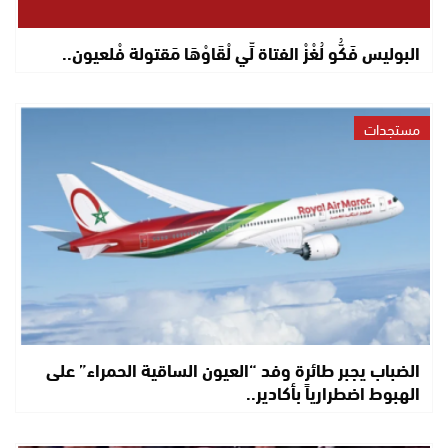
البوليس فَكُّو لُغْزْ الفتاة لِّي لْقَاوْهَا مَقتولة فْلعيون..
مستجدات
الضباب يجبر طائرة وفد “العيون الساقية الحمراء” على
الهبوط اضطرارياً بأكادير..