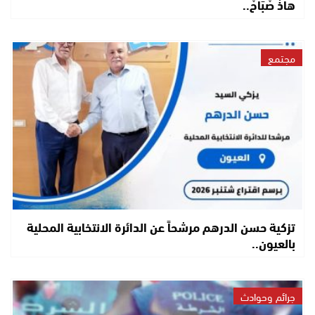
هاذْ صْبَاحْ..
مجتمع
تزكية حسن الدرهم مرشحاً عن الدائرة الانتخابية المحلية
بالعيون..
جرائم وحوادث