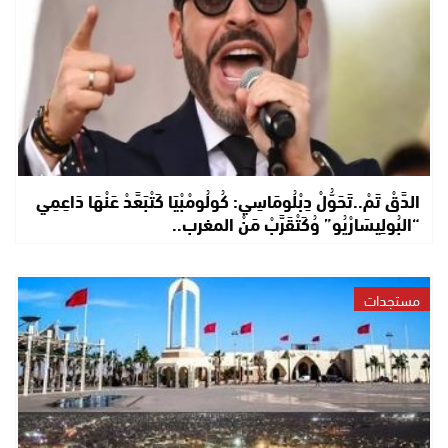
الدَّقْ تَمْ..تَحَوُّلْ دِبْلُومَاسِي: كُولُومْبْيَا كَتْبَعَّدْ عَنْهَا دَاعِمِي
“البُولِيسَارْيُو” وُكَتْقَرَّبْ مَنْ المغرب..
مستجدات