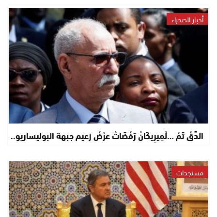
أخبار الصحراء
الدَّقْ تَمْ …لْمِيرِيكَانْ رَفْضَاتْ عرْضْ زعيم جبهة البوليساريو..
مستجدات