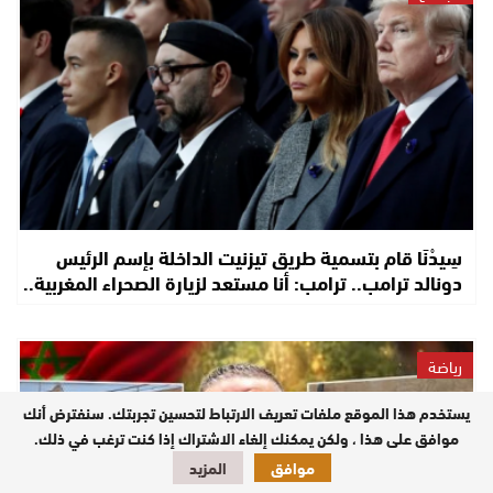
سِيدْنَا قام بتسمية طريق تيزنيت الداخلة بإسم الرئيس
دونالد ترامب.. ترامب: أنا مستعد لزيارة الصحراء المغربية..
رياضة
يستخدم هذا الموقع ملفات تعريف الارتباط لتحسين تجربتك. سنفترض أنك
موافق على هذا ، ولكن يمكنك إلغاء الاشتراك إذا كنت ترغب في ذلك.
موافق
المزيد