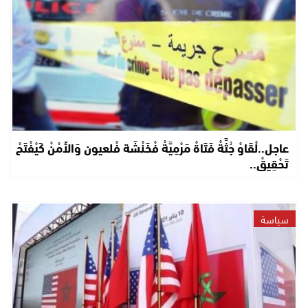
عاجل..لْقَاوْ جُثَّةْ فَتَاةْ مَرْمِيَّةْ فْخَنْشَة فْلعيون وَالأَمْنْ كَيْفْتَحْ
تَحْقِيقْ..
سياسة