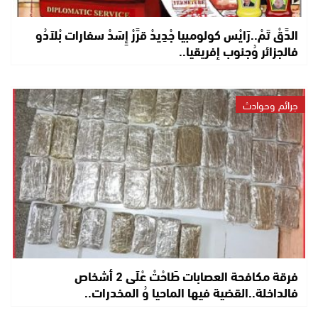
الدَّقْ تَمْ..رَايْس كولومبيا جْدِيدْ قرَّرْ إِسَدْ سفارات بْلاَدُو
فالجزائر وُجنوب إفريقيا..
جرائم وحوادث
فرقة مكافحة العصابات طَاحْتْ عْلَى 2 أشخاص
فالداخلة..القضية فيها الماحيا وُ المخدرات..