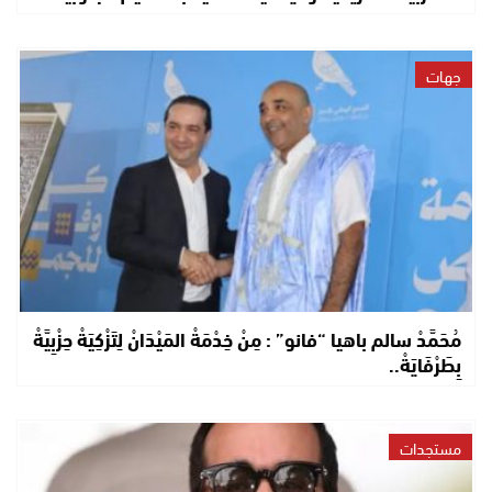
جهات
مُحَمَّدْ سالم باهيا “فانو” : مِنْ خِدْمَةْ المَيْدَانْ لِتَزْكِيَةْ حِزْبِيَّةْ
بِطَرْفَايَةْ..
مستجدات