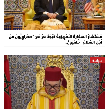
مُسْتَشَارْ السَّفَارَةْ الأَمْرِيكِيَّةْ كَيْجْتَامَعْ مْعَ “صَحْرَاوِيُّونْ مَنْ
أَجْلْ السَّلَامْ” فْلعْيُونْ..
سياسة