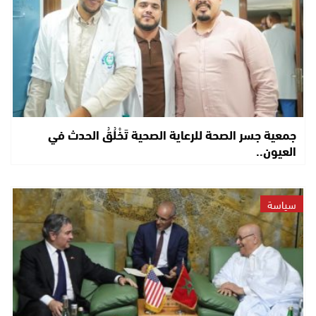
جمعية جسر الصحة للرعاية الصحية تَخْلُقُ الحدث في
العيون..
سياسة