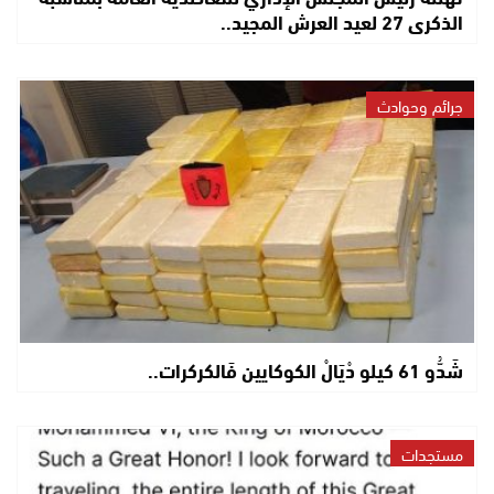
الذكرى 27 لعيد العرش المجيد..
جرائم وحوادث
شَدُّو 61 كيلو دْيَالْ الكوكايين فَالكركرات..
مستجدات