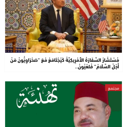
مُسْتَشَارْ السَّفَارَةْ الأَمْرِيكِيَّةْ كَيْجْتَامَعْ مْعَ “صَحْرَاوِيُّونْ مَنْ
أَجْلْ السَّلَامْ” فْلعْيُونْ..
مجتمع