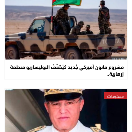
مشروع قانون أميركي جْديد كَيْصَنَّفْ البوليساريو منظمة
إرهابية..
مستجدات