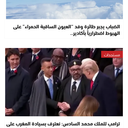
الضباب يجبر طائرة وفد “العيون الساقية الحمراء” على
الهبوط اضطرارياً بأكادير..
مستجدات
ترامب للملك محمد السادس: نعترف بسيادة المغرب على