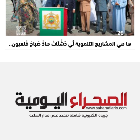
ها هي المشاريع التنموية لِّي دّشْنَاتْ هاذْ صْبَاحْ فْلعيون..