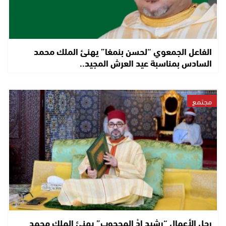
الفاعل الجمعوي “لحسن بنمغا” يهنئ الملك محمد
السادس بمناسبة عيد العرش المجيد..
مجتمع
رجل الأعمال “رشيد إِدْ المحجوب” يهنئ الملك محمد