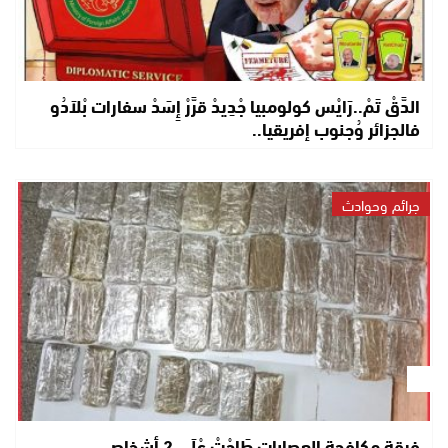
الدَّقْ تَمْ..رَايْس كولومبيا جْدِيدْ قرَّرْ إِسَدْ سفارات بْلاَدُو
فالجزائر وُجنوب إفريقيا..
جرائم وحوادث
فرقة مكافحة العصابات طَاحْتْ عْلَى 2 أشخاص