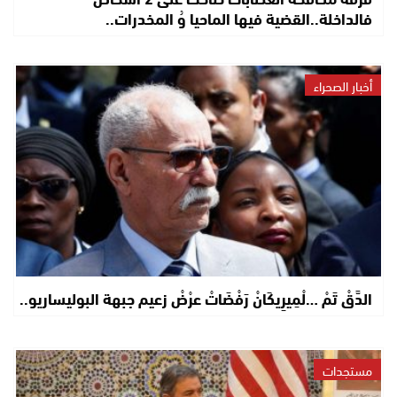
فالداخلة..القضية فيها الماحيا وُ المخدرات..
أخبار الصحراء
الدَّقْ تَمْ …لْمِيرِيكَانْ رَفْضَاتْ عرْضْ زعيم جبهة البوليساريو..
مستجدات