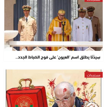
سِيدْنَا يطلق اسم ‘العيون’ على فوج الضباط الجدد..
مستجدات