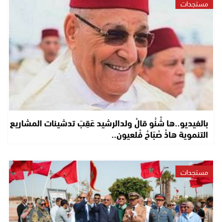
مستجدات
بالفيديو..ها شْنُو قالْ ولدالرشيد عَقِبَ تدشينات المشاريع
التنموية هاذْ صْبَاحْ فْلعيون..
مستجدات