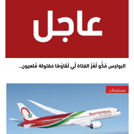
البوليس فَكُّو لُغْزْ الفتاة لِّي لْقَاوْهَا مَقتولة فْلعيون..
مستجدات