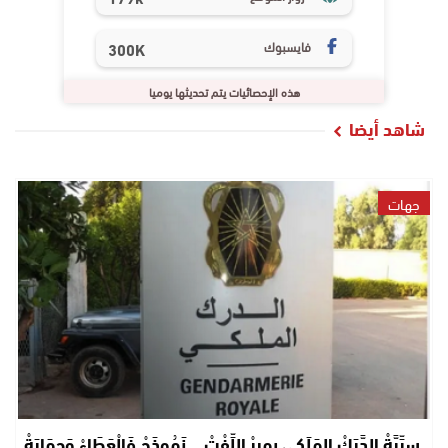
فايسبوك
300K
هذه الإحصائيات يتم تحديثها يوميا
شاهد أيضا
جهات
سِرِّيَّةْ الدَّرَكْ المَلَكِي بِمِيرْ اللِّفْتْ… نَمُوذَجْ فَالْعَطَاءْ وَحِمَايَةْ