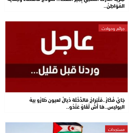
المُوَاطِنْ..
جرائم وحوادث
جَايْ فْكَارْ..فَلْبَراجْ فالدَّخْلَة دْيالْ لعيون طَارُو بيهْ
البوليس..هَا أشْ لْقَاوْ عَنْدُو..
مستجدات