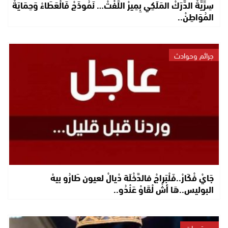
سِرِّيَّةْ الدَّرَكْ المَلَكِي بِمِيرْ اللِّفْتْ… نَمُوذَجْ فَالْعَطَاءْ وَحِمَايَةْ
المُوَاطِنْ..
جرائم وحوادث
جَايْ فْكَارْ..فَلْبَراجْ فالدَّخْلَة دْيالْ لعيون طَارُو بيهْ
البوليس..هَا أشْ لْقَاوْ عَنْدُو..
مستجدات