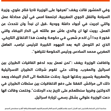
وفي المنشور قالت ريغف:”تعرفوا على الوزيرة ناديا فتاح علوي، وزيرة
السياحة والنقل الجوي المغربية، اجتمعنا امس في أول محادثة عمل
والتي اجريت في أجواء دافئة وودية ،قبل ان نبدأ وان نتحدث عن
العمل، رويت لها ان والدي عاش مع عائلته في الدار البيضاء وانني
فخورة جدا أن اخدم شعبي في حكومة وقعت هذا الاتفاق التاريخي.
الذي تم التوصل اليه بعد الجهود الكبيرة للرئيس ترامب، العاهل
المغربي محمد السادس ورئيس الحكومة نتنياهو”.
واضافت الوزيرة ريغف :”نحن نعمل بجد لدفع اتفاقيات الطيران بين
اسرائيل والمغرب، وذلك حتي تقوم شركات الطيران الاسرائيلية
والمغربية بتسيير رحلاتها قريبا. رحلات منتظمة الى الدار البيضاء وبعد
ذلك الى مراكش. اتفقنا على دفع الاتفاقيات بين سلطات الطيران في
الدولتين وقريبا سنطلعكم على تاريخ بدء الرحلات”.وختمت وقالت انها
دعت الوزيرة علواني بشكل رسمي لزيارة اسرائيل.