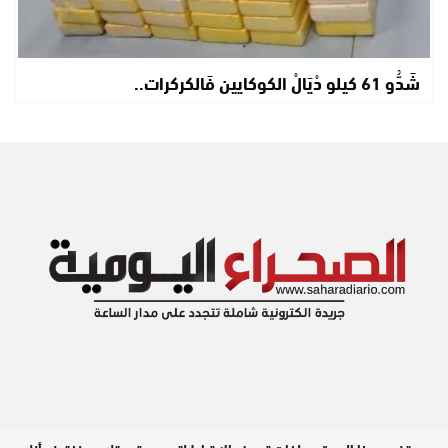
شَدُّو 61 كيلو دْيَالْ الكوكايين فَالكركرات..