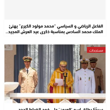
الفاعل الرياضي و السياسي “محمد مولود الكيرع” يهنئ
الملك محمد السادس بمناسبة ذكرى عيد العرش المجيد..
مستجدات
سِيدْنَا يطلق اسم ‘العيون’ على فوج الضباط الجدد..