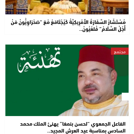
مُسْتَشَارْ السَّفَارَةْ الأَمْرِيكِيَّةْ كَيْجْتَامَعْ مْعَ “صَحْرَاوِيُّونْ مَنْ
أَجْلْ السَّلَامْ” فْلعْيُونْ..
مجتمع
الفاعل الجمعوي “لحسن بنمغا” يهنئ الملك محمد
السادس بمناسبة عيد العرش المجيد..