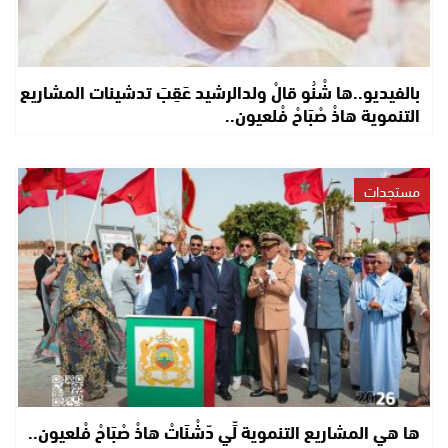
بالفيديو..ها شْنُو قالْ ولدالرشيد عَقِبَ تدشينات المشاريع
التنموية هاذْ صْبَاحْ فْلعيون..
مستجدات
ها هي المشاريع التنموية لِّي دّشْنَاتْ هاذْ صْبَاحْ فْلعيون..