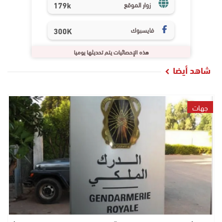
179k
زوار الموقع
فايسبوك
300K
هذه الإحصائيات يتم تحديثها يوميا
شاهد أيضا
جهات