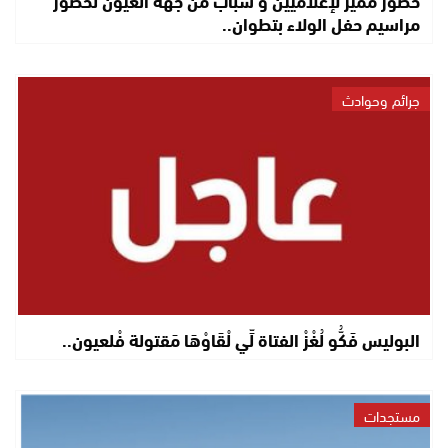
مراسيم حفل الولاء بتطوان..
جرائم وحوادث
البوليس فَكُّو لُغْزْ الفتاة لِّي لْقَاوْهَا مَقتولة فْلعيون..
مستجدات