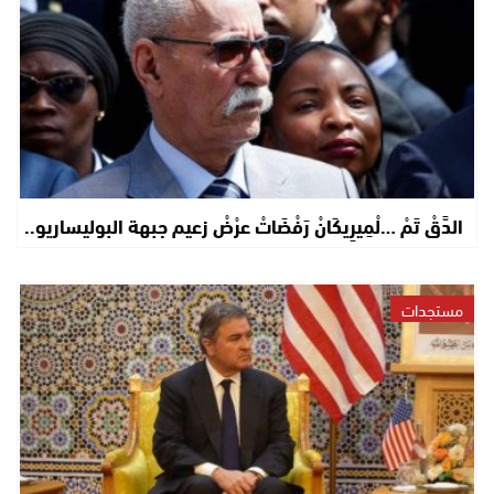
الدَّقْ تَمْ …لْمِيرِيكَانْ رَفْضَاتْ عرْضْ زعيم جبهة البوليساريو..
مستجدات