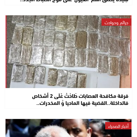
جرائم وحوادث
فرقة مكافحة العصابات طَاحْتْ عْلَى 2 أشخاص
فالداخلة..القضية فيها الماحيا وُ المخدرات..
أخبار الصحراء