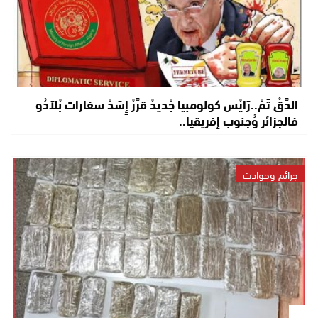
الدَّقْ تَمْ..رَايْس كولومبيا جْدِيدْ قرَّرْ إِسَدْ سفارات بْلاَدُو
فالجزائر وُجنوب إفريقيا..
جرائم وحوادث