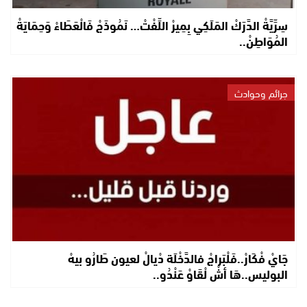
سِرِّيَّةْ الدَّرَكْ المَلَكِي بِمِيرْ اللِّفْتْ… نَمُوذَجْ فَالْعَطَاءْ وَحِمَايَةْ
المُوَاطِنْ..
جرائم وحوادث
جَايْ فْكَارْ..فَلْبَراجْ فالدَّخْلَة دْيالْ لعيون طَارُو بيهْ
البوليس..هَا أشْ لْقَاوْ عَنْدُو..