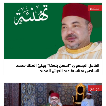
مجتمع
الفاعل الجمعوي “لحسن بنمغا” يهنئ الملك محمد
السادس بمناسبة عيد العرش المجيد..
مجتمع