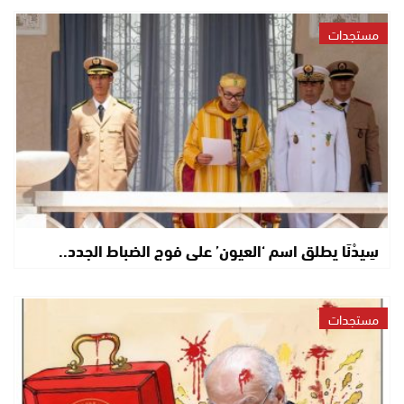
مستجدات
سِيدْنَا يطلق اسم ‘العيون’ على فوج الضباط الجدد..
مستجدات