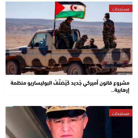
مستجدات
مشروع قانون أميركي جْديد كَيْصَنَّفْ البوليساريو منظمة
إرهابية..
مستجدات