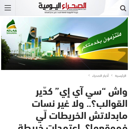
الرئيسية
أخبار الصحراء
واش “سي آي إي” كدّير
القوالب؟.. ولا غير نسات
مابدلاتش الخريطات لّي
فموقعها؟..اعتمدات خريطة