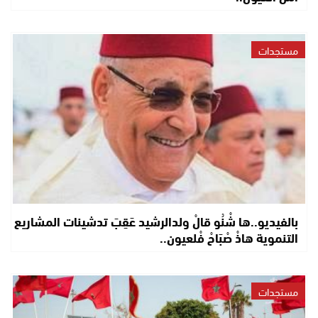
مستجدات
بالفيديو..ها شْنُو قالْ ولدالرشيد عَقِبَ تدشينات المشاريع
التنموية هاذْ صْبَاحْ فْلعيون..
مستجدات