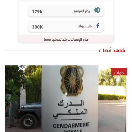
179k
زوار الموقع
فايسبوك
300K
هذه الإحصائيات يتم تحديثها يوميا
شاهد أيضا
جهات