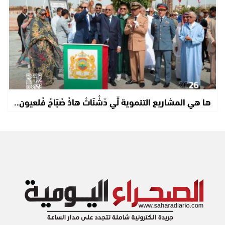
ها هي المشاريع التنموية لِّي دّشْنَاتْ هاذْ صْبَاحْ فْلعيون..