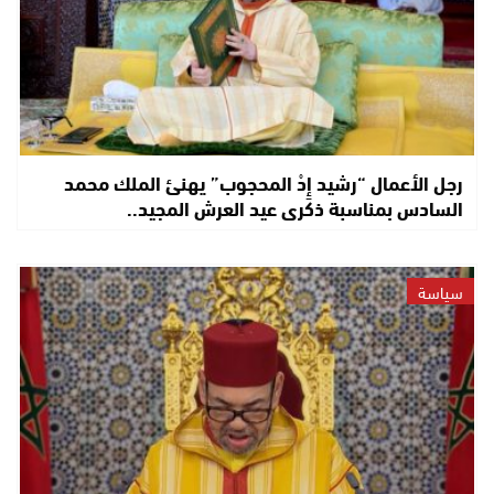
رجل الأعمال “رشيد إِدْ المحجوب” يهنئ الملك محمد
السادس بمناسبة ذكرى عيد العرش المجيد..
سياسة