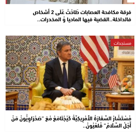
فرقة مكافحة العصابات طَاحْتْ عْلَى 2 أشخاص
فالداخلة..القضية فيها الماحيا وُ المخدرات..
مستجدات
مُسْتَشَارْ السَّفَارَةْ الأَمْرِيكِيَّةْ كَيْجْتَامَعْ مْعَ “صَحْرَاوِيُّونْ مَنْ
أَجْلْ السَّلَامْ” فْلعْيُونْ..