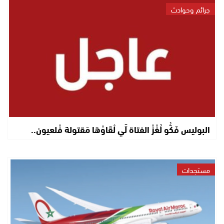
جرائم وحوادث
البوليس فَكُّو لُغْزْ الفتاة لِّي لْقَاوْهَا مَقتولة فْلعيون..
مستجدات