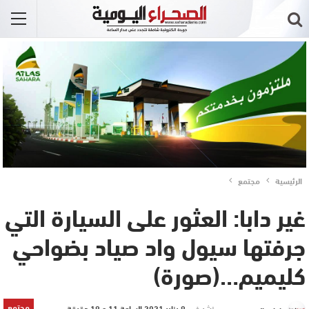
الرئيسية
مجتمع
غير دابا: العثور على السيارة التي
جرفتها سيول واد صياد بضواحي
كليميم…(صورة)
مجتمع
نشر في
9 يناير 2021 الساعة 11 و 19 دقيقة