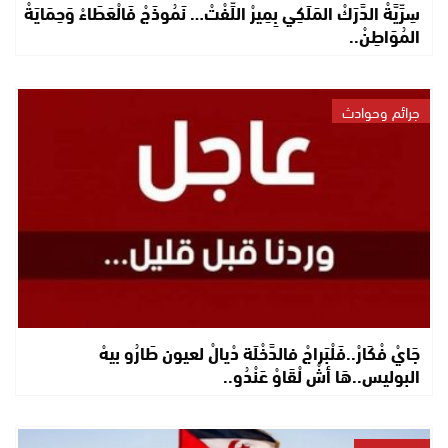
سِرِّيَّةْ الدَّرَكْ المَلَكِي بِمِيرْ اللِّفْتْ… نَمُوذَجْ فَالْعَطَاءْ وَحِمَايَةْ
المُوَاطِنْ..
جرائم وحوادث
جَايْ فْكَارْ..فَلْبَراجْ فالدَّخْلَة دْيالْ لعيون طَارُو بيهْ
البوليس..هَا أشْ لْقَاوْ عَنْدُو..