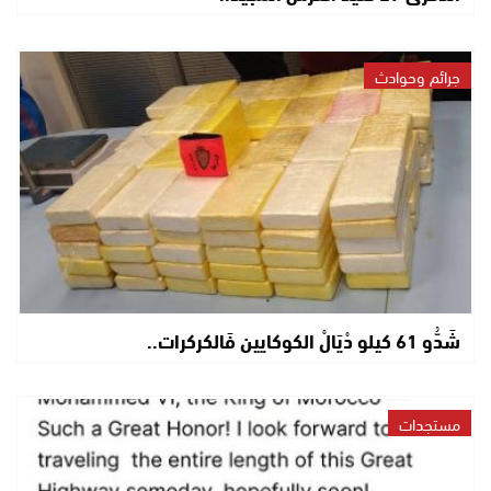
جرائم وحوادث
شَدُّو 61 كيلو دْيَالْ الكوكايين فَالكركرات..
مستجدات