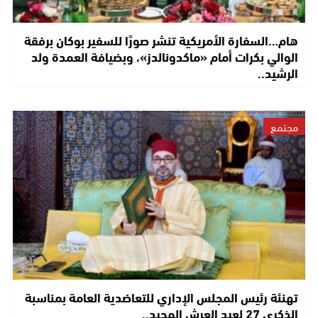
هام…السفارة الأمريكية تنشر صورًا للسفير بوكان برفقة
الوالي بكرات أمام «ماكدونالدز»، وبضيافة العمدة ولد
الرشيد..
مجتمع
تهنئة رئيس المجلس الإداري للتعاضدية العامة بمناسبة
الذكرى 27 لعيد العرش المجيد..