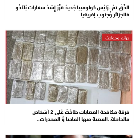
الدَّقْ تَمْ..رَايْس كولومبيا جْدِيدْ قرَّرْ إِسَدْ سفارات بْلاَدُو
فالجزائر وُجنوب إفريقيا..
جرائم وحوادث
فرقة مكافحة العصابات طَاحْتْ عْلَى 2 أشخاص
فالداخلة..القضية فيها الماحيا وُ المخدرات..