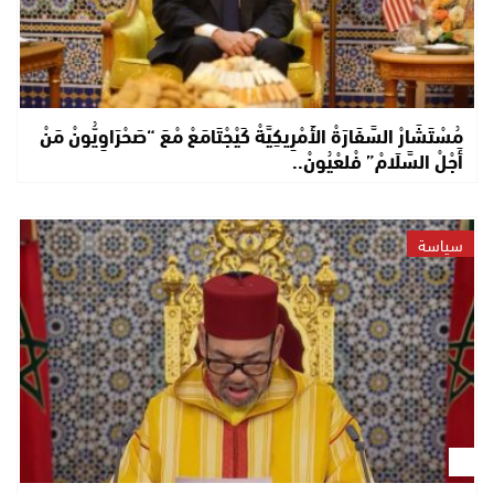
مُسْتَشَارْ السَّفَارَةْ الأَمْرِيكِيَّةْ كَيْجْتَامَعْ مْعَ “صَحْرَاوِيُّونْ مَنْ
أَجْلْ السَّلَامْ” فْلعْيُونْ..
سياسة