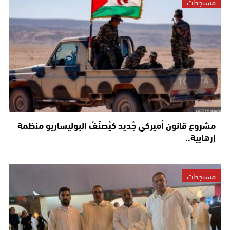
مستجدات
مشروع قانون أميركي جْديد كَيْصَنَّفْ البوليساريو منظمة
إرهابية..
مستجدات