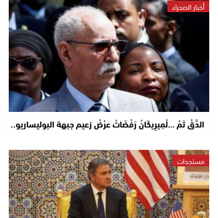
أخبار الصحراء
الدَّقْ تَمْ …لْمِيرِيكَانْ رَفْضَاتْ عرْضْ زعيم جبهة البوليساريو..
مستجدات