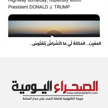
المَغْرِبْ.. المَكَانَةْ لِّي مَا كَتْشْرَاشْ بْلَفْلُوسْ..