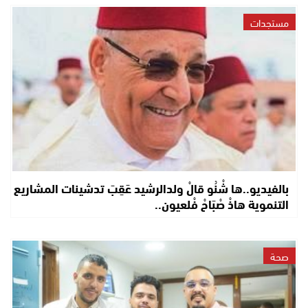
مستجدات
بالفيديو..ها شْنُو قالْ ولدالرشيد عَقِبَ تدشينات المشاريع
التنموية هاذْ صْبَاحْ فْلعيون..
صحة