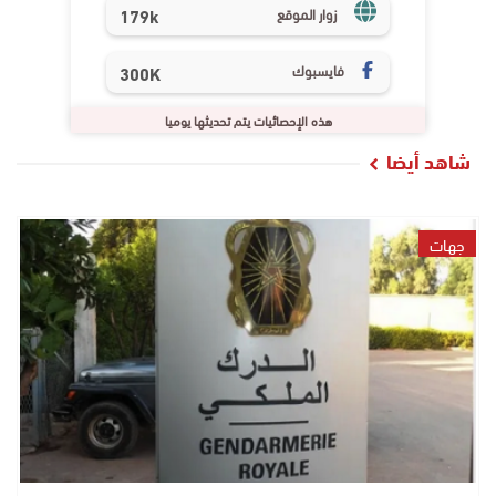
179k
زوار الموقع
فايسبوك
300K
هذه الإحصائيات يتم تحديثها يوميا
شاهد أيضا
جهات