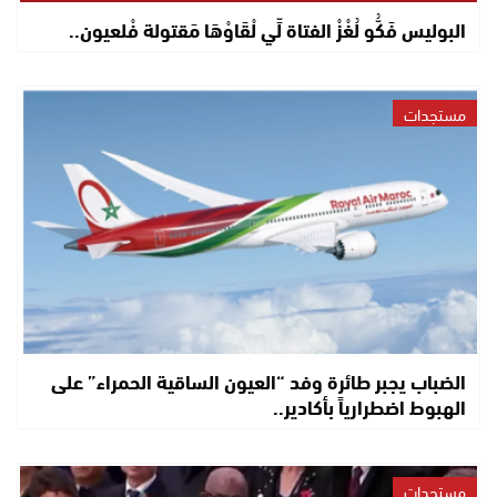
البوليس فَكُّو لُغْزْ الفتاة لِّي لْقَاوْهَا مَقتولة فْلعيون..
مستجدات
الضباب يجبر طائرة وفد “العيون الساقية الحمراء” على
الهبوط اضطرارياً بأكادير..
مستجدات