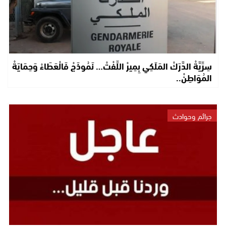
سِرِّيَّةْ الدَّرَكْ المَلَكِي بِمِيرْ اللِّفْتْ… نَمُوذَجْ فَالْعَطَاءْ وَحِمَايَةْ
المُوَاطِنْ..
جرائم وحوادث