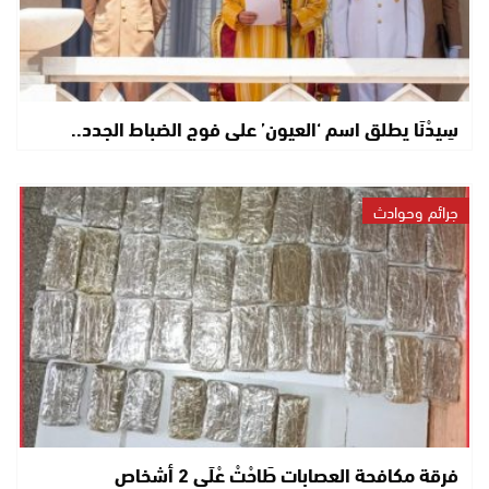
سِيدْنَا يطلق اسم ‘العيون’ على فوج الضباط الجدد..
جرائم وحوادث
فرقة مكافحة العصابات طَاحْتْ عْلَى 2 أشخاص