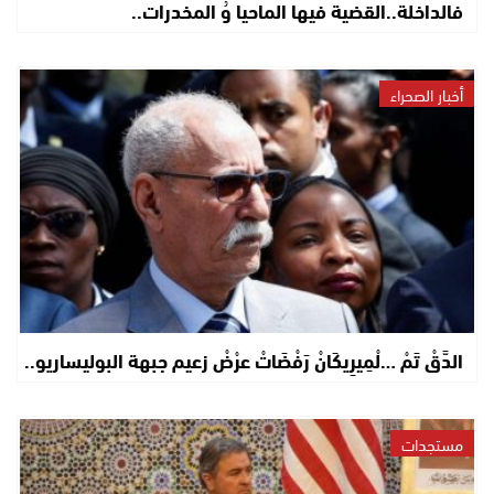
فالداخلة..القضية فيها الماحيا وُ المخدرات..
أخبار الصحراء
الدَّقْ تَمْ …لْمِيرِيكَانْ رَفْضَاتْ عرْضْ زعيم جبهة البوليساريو..
مستجدات