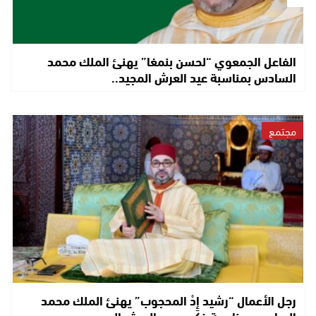
الفاعل الجمعوي “لحسن بنمغا” يهنئ الملك محمد
السادس بمناسبة عيد العرش المجيد..
مجتمع
رجل الأعمال “رشيد إِدْ المحجوب” يهنئ الملك محمد