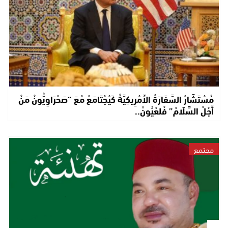
مُسْتَشَارْ السَّفَارَةْ الأَمْرِيكِيَّةْ كَيْجْتَامَعْ مْعَ “صَحْرَاوِيُّونْ مَنْ
أَجْلْ السَّلَامْ” فْلعْيُونْ..
مجتمع