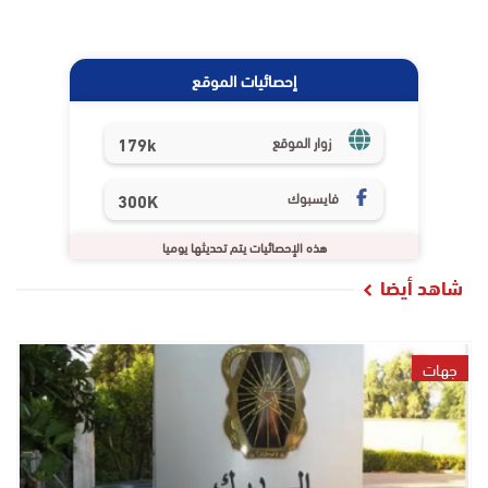
إحصائيات الموقع
179k
زوار الموقع
فايسبوك
300K
هذه الإحصائيات يتم تحديثها يوميا
شاهد أيضا
جهات