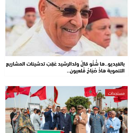
بالفيديو..ها شْنُو قالْ ولدالرشيد عَقِبَ تدشينات المشاريع
التنموية هاذْ صْبَاحْ فْلعيون..
مستجدات