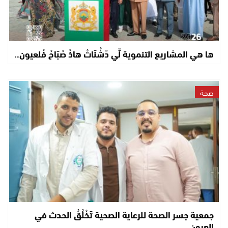
ها هي المشاريع التنموية لِّي دّشْنَاتْ هاذْ صْبَاحْ فْلعيون..
صحة
جمعية جسر الصحة للرعاية الصحية تَخْلُقُ الحدث في
العيون..