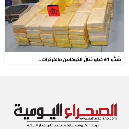
شَدُّو 61 كيلو دْيَالْ الكوكايين فَالكركرات..