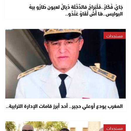
جَايْ فْكَارْ..فَلْبَراجْ فالدَّخْلَة دْيالْ لعيون طَارُو بيهْ
البوليس..هَا أشْ لْقَاوْ عَنْدُو..
مستجدات
المغرب يودع أوعلي حجير.. أحد أبرز قامات الإدارة الترابية..
مستجدات