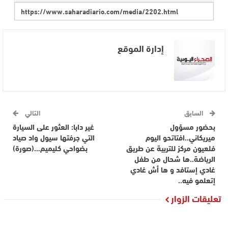
إدارة الموقع
السابق
التالي
بحضور مسؤول
غير دابا: العثور على السيارة
ميريكاني..افتاتحو اليوم
التي جرفتها سيول واد صياد
فلعيون مركز للتربية عن طريق
بضواحي كليميم…(صورة)
الرياضة..ها شحال من طفل
غادي إستافد و ها أش غادي
إتعلمو فيه..
تعليقات الزوار