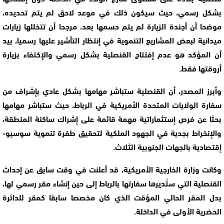
بشكل رسمي، حيث سيكون ذلك في موعد لاحق لم يتم تحديده،
موضحا أن أجندة الزيارة لم يتم حسمها بعد، مرجحا أن تتخللها زيارات
ميدانية لبعض المشاريع التنموية في إنتظار التأشير عليها رسميا، بيد
أن المؤكد هو عدم إفتتاح القنصلية بشكل رسمي والإكتفاء بزيارة
أروقتها فقط.
وأبرز المصدر، أن القنصلية ستباشر مهامها بشكل عادي بإشراف من
سفارة الولايات المتحدة الأمريكية في الرباط، حيث ستباشر مهامها
بحثا عن فرص إستثماراتية مهمة قائمة على إشراك ساكنة المنطقة،
والإنخراط بجدية في الجهود الملكية لتحقيق طفرة تنموية سوسيو-
إقتصادية بالجهات الجنوبية الثلاث.
وكانت وزارة الخارجية الأمريكية، قد أعلنت في وقت سابق عن إحداث
القنصلية التي ستُديرها سفارتها بالرباط إلى حين إنشاء مقر رسمي لها،
بدل المقر الحالي المؤقت الذي كان مخصصا سابقا كمقر للدائرة
الحضرية الأولى في الداخلة.