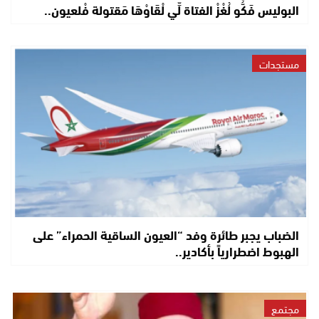
البوليس فَكُّو لُغْزْ الفتاة لِّي لْقَاوْهَا مَقتولة فْلعيون..
مستجدات
الضباب يجبر طائرة وفد “العيون الساقية الحمراء” على
الهبوط اضطرارياً بأكادير..
مجتمع