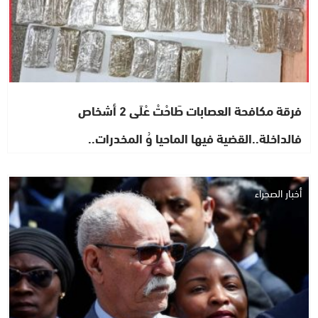
فرقة مكافحة العصابات طَاحْتْ عْلَى 2 أشخاص
فالداخلة..القضية فيها الماحيا وُ المخدرات..
أخبار الصحراء