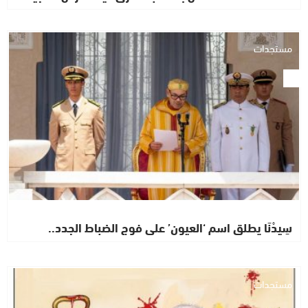
مستجدات
سِيدْنَا يطلق اسم ‘العيون’ على فوج الضباط الجدد..
مستجدات