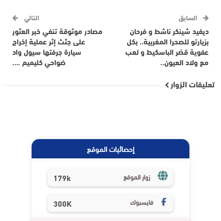
السابق
التالي
ديفيد شينكر ناشط و فرحان
مصادر موثوقة تنفي خبر العثور
بزيارتو للصحرا المغربية.. بكل
على جثث إثر عملية إخراج
عفوية قصّر الباسكيط و لعب
سيارة جرفتها سيول واد
مع ولاد العيون..
ضواحي كليميم ….
تعليقات الزوار
إحصائيات الموقع
179k
زوار الموقع
فايسبوك
300K