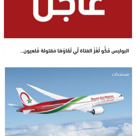
البوليس فَكُّو لُغْزْ الفتاة لِّي لْقَاوْهَا مَقتولة فْلعيون..
مستجدات