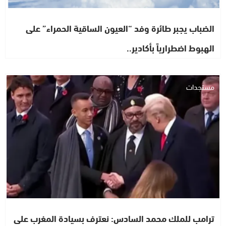
الضباب يجبر طائرة وفد “العيون الساقية الحمراء” على
الهبوط اضطرارياً بأكادير..
مستجدات
ترامب للملك محمد السادس: نعترف بسيادة المغرب على