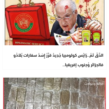
الدَّقْ تَمْ..رَايْس كولومبيا جْدِيدْ قرَّرْ إِسَدْ سفارات بْلاَدُو
فالجزائر وُجنوب إفريقيا..
جرائم وحوادث