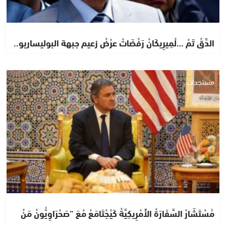
الدَّقْ تَمْ …لْمِيرِيكَانْ رَفْضَاتْ عرْضْ زعيم جبهة البوليساريو..
مستجدات
مُسْتَشَارْ السَّفَارَةْ الأَمْرِيكِيَّةْ كَيْجْتَامَعْ مْعَ “صَحْرَاوِيُّونْ مَنْ