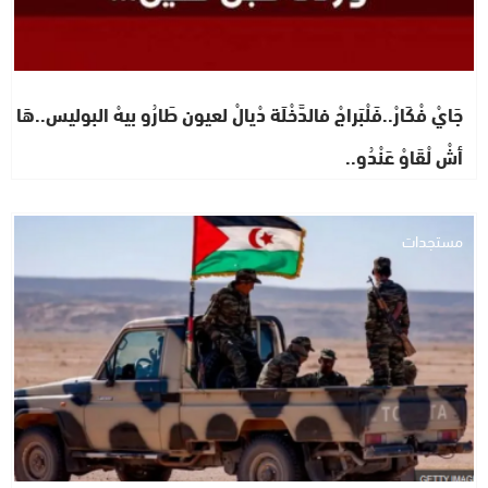
جَايْ فْكَارْ..فَلْبَراجْ فالدَّخْلَة دْيالْ لعيون طَارُو بيهْ البوليس..هَا
أشْ لْقَاوْ عَنْدُو..
مستجدات