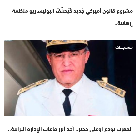
مشروع قانون أميركي جْديد كَيْصَنَّفْ البوليساريو منظمة
إرهابية..
مستجدات
المغرب يودع أوعلي حجير.. أحد أبرز قامات الإدارة الترابية..