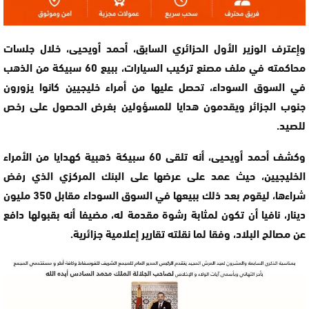
وإعترف الوزير الأول الحزائري السابق، أحمد أويحيى، خلال جلسات
محاكمته في ملف مصنع تركيب السيارات، ببيع 60 سبيكة من الذهب
في السوق السوداء، تحصل عليها من أمراء خليجيين كانوا يزورون
جنوب الجزائر ويقدمون هدايا للمسؤولين بغرض الحصول على رخص
للصيد.
وكشف أحمد أويحيى، أنه تلقى 60 سبيكة ذهبية كهدايا من الأمراء
الخليجيين، حيث عمد على عرضها على البنك المركزي الذي رفض
شراءها، ليقوم بعد ذلك ببيعها في السوق السوداء مقابل 350 مليون
دينار، نافيا أن تكون لمثابة رشوة مقدمة له، مضيفا أنه بقبولها دافع
عن مصالح البلاد، وفقا لما نقلته تقارير إعلامية جزائرية.