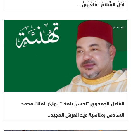
أَجْلْ السَّلَامْ” فْلعْيُونْ..
مجتمع
الفاعل الجمعوي “لحسن بنمغا” يهنئ الملك محمد
السادس بمناسبة عيد العرش المجيد..