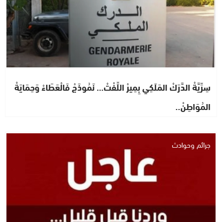
سِرِّيَّةْ الدَّرَكْ المَلَكِي بِمِيرْ اللِّفْتْ… نَمُوذَجْ فَالْعَطَاءْ وَحِمَايَةْ
المُوَاطِنْ..
جرائم وحوادث