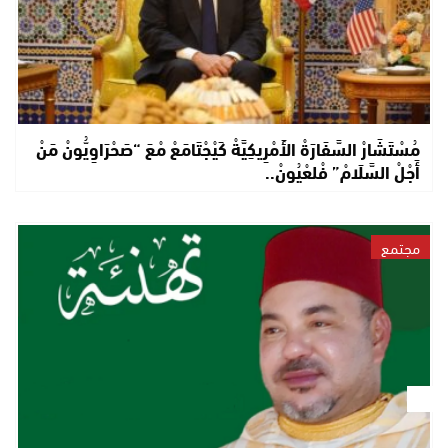
مُسْتَشَارْ السَّفَارَةْ الأَمْرِيكِيَّةْ كَيْجْتَامَعْ مْعَ “صَحْرَاوِيُّونْ مَنْ
أَجْلْ السَّلَامْ” فْلعْيُونْ..
مجتمع