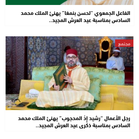
الفاعل الجمعوي “لحسن بنمغا” يهنئ الملك محمد
السادس بمناسبة عيد العرش المجيد..
مجتمع
رجل الأعمال “رشيد إِدْ المحجوب” يهنئ الملك محمد
السادس بمناسبة ذكرى عيد العرش المجيد..