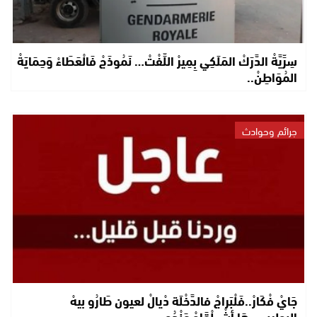
سِرِّيَّةْ الدَّرَكْ المَلَكِي بِمِيرْ اللِّفْتْ… نَمُوذَجْ فَالْعَطَاءْ وَحِمَايَةْ
المُوَاطِنْ..
جرائم وحوادث
جَايْ فْكَارْ..فَلْبَراجْ فالدَّخْلَة دْيالْ لعيون طَارُو بيهْ
البوليس..هَا أشْ لْقَاوْ عَنْدُو..