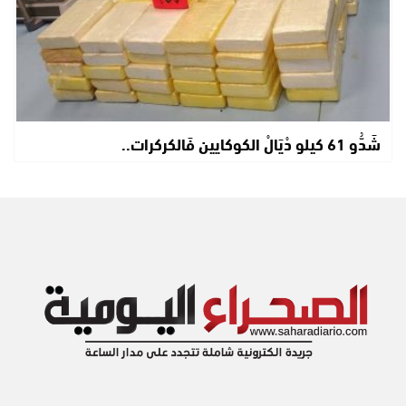
شَدُّو 61 كيلو دْيَالْ الكوكايين فَالكركرات..