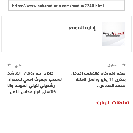
إدارة الموقع
السابق
التالي
سفير لميريكان فالمغرب احتافل
خاص. “بيتر رومان” المرشح
بذكرى 11 يناير وراسل الملك
لمنصب مبعوث أممي للصحراء:
محمد السادس..
رشحوني لتولي المهمة وانا
كنتسنى قرار مجلس الأمن..
تعليقات الزوار