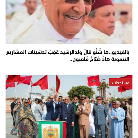
بالفيديو..ها شْنُو قالْ ولدالرشيد عَقِبَ تدشينات المشاريع
التنموية هاذْ صْبَاحْ فْلعيون..
مستجدات