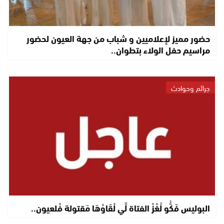
حضور مميز لإعلاميين و شباب من جهة العيون لحضور
مراسيم حفل الولاء بتطوان..
جرائم وحوادث
البوليس فَكُّو لُغْزْ الفتاة لِّي لْقَاوْهَا مَقتولة فْلعيون..