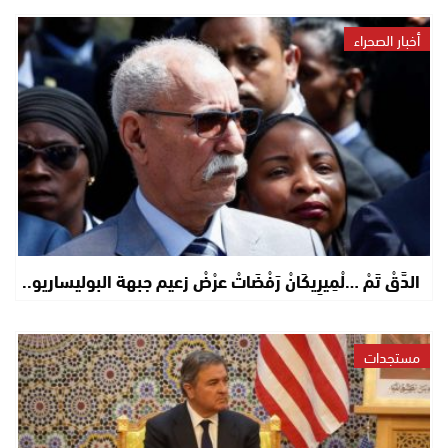
أخبار الصحراء
الدَّقْ تَمْ …لْمِيرِيكَانْ رَفْضَاتْ عرْضْ زعيم جبهة البوليساريو..
مستجدات