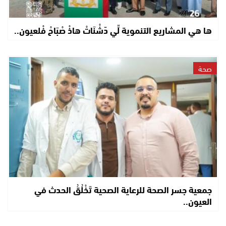
ها هي المشاريع التنموية لِّي دّشْنَاتْ هاذْ صْبَاحْ فْلعيون..
صحة
جمعية جسر الصحة للرعاية الصحية تَخْلُقُ الحدث في
العيون..