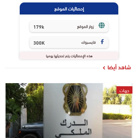
إحصائيات الموقع
179k
زوار الموقع
فايسبوك
300K
هذه الإحصائيات يتم تحديثها يوميا
شاهد أيضا
جهات