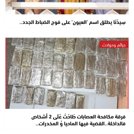
سِيدْنَا يطلق اسم ‘العيون’ على فوج الضباط الجدد..
جرائم وحوادث
فرقة مكافحة العصابات طَاحْتْ عْلَى 2 أشخاص
فالداخلة..القضية فيها الماحيا وُ المخدرات..