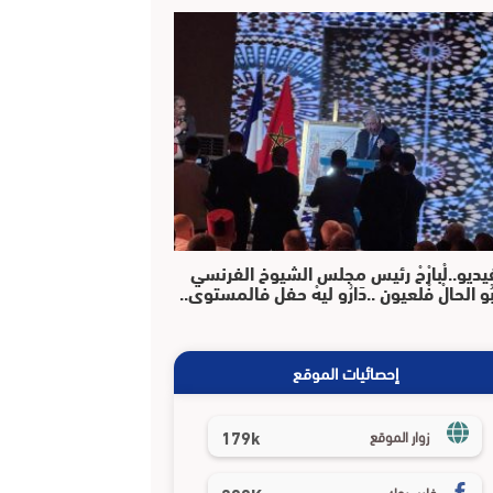
يديو..لْبارْحْ رئيس مجلس الشيوخ الفرنسي
بُو الحالْ فْلعيون ..دَارُو ليهْ حفل فالمستوى..
إحصائيات الموقع
179k
زوار الموقع
فايسبوك