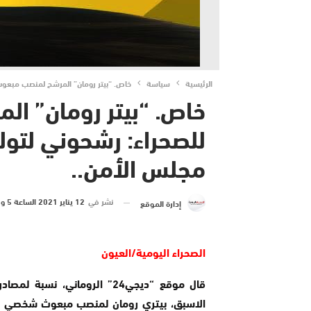
الرئيسية
سياسة
خاص. “بيتر رومان” المرشح لمنصب مبعوث 
خاص. “بيتر رومان” ا
للصحراء: رشحوني لتول
مجلس الأمن..
نشر في
12 يناير 2021 الساعة 5 و 39 دقيقة
إدارة الموقع
الصحراء اليومية/العيون
قال موقع “ديجي24” الروماني، 
الاسبق، بيتري رومان لمنصب مبعوث شخصي للأم