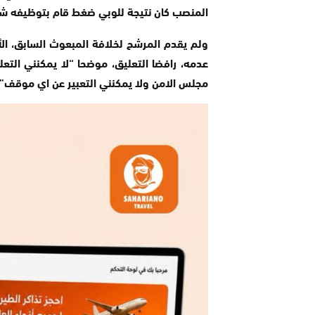
المنصب كان نتيجة للوبي ضغط قام بتوظيفه ش
ولم يقدم المرشح لخلافة المبعوث السابق، ال
عدمه، رافضا التعليق، موضحا “لا يمكنني التعل
مجلس الامن ولا يمكنني التعبير عن اي موقف”