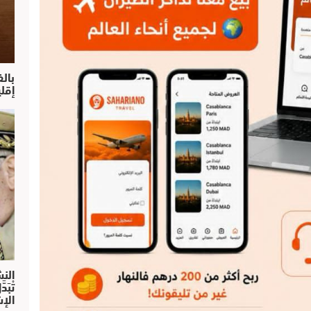
بال
إقل
النش
تْبَ
الإش