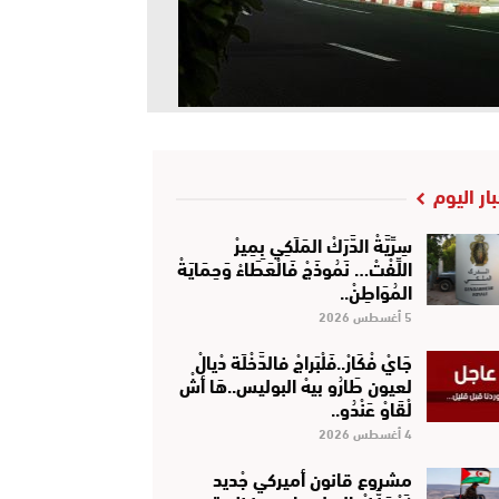
بار اليوم
سِرِّيَّةْ الدَّرَكْ المَلَكِي بِمِيرْ
اللِّفْتْ… نَمُوذَجْ فَالْعَطَاءْ وَحِمَايَةْ
المُوَاطِنْ..
5 أغسطس 2026
جَايْ فْكَارْ..فَلْبَراجْ فالدَّخْلَة دْيالْ
لعيون طَارُو بيهْ البوليس..هَا أشْ
لْقَاوْ عَنْدُو..
4 أغسطس 2026
مشروع قانون أميركي جْديد