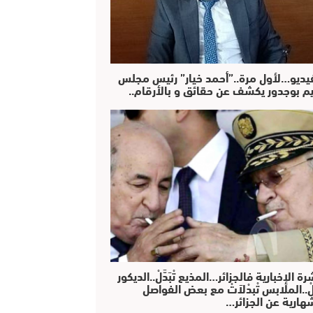
فيديو…لأول مرة..”أحمد خيار” رئيس مجلس
يم بوجدور يكشف عن حقائق و بالأرقام..
رة الإخبارية فالجزائر…المذيع تْبَدَّلْ..الديكور
دَّلْ..الملابس تْبدْلاَتْ مع بعض الفواصل
هارية عن الجزائر…