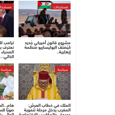
مستجدات
مستجدا
مشروع قانون أميركي جْديد
ترامب ل
كَيْصَنَّفْ البوليساريو منظمة
نعترف ب
إرهابية..
الصحراء 
الذاتي…
سياسة
سياسة
الملك في خطاب العرش:
هام…السف
المغرب يدخل مرحلة تنموية
صورًا لل
جديدة.. والمكاسب الاقتصادية
الوالي ب