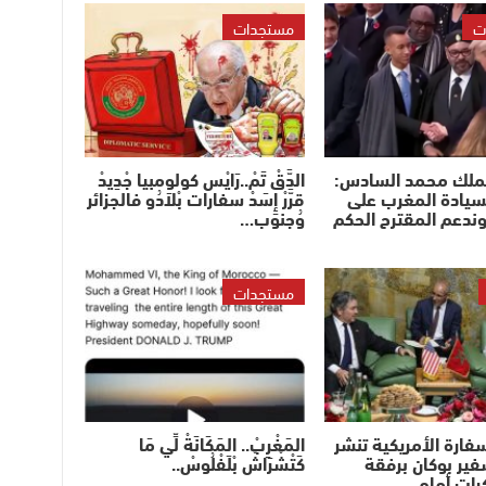
ت
مستجدات
لملك محمد السادس:
الدَّقْ تَمْ..رَايْس كولومبيا جْدِيدْ
سيادة المغرب على
قرَّرْ إِسَدْ سفارات بْلاَدُو فالجزائر
وندعم المقترح الحكم
وُجنوب…
مستجدات
ارة الأمريكية تنشر
المَغْرِبْ.. المَكَانَةْ لِّي مَا
سفير بوكان برفقة
كَتْشْرَاشْ بْلَفْلُوسْ..
كرات أمام…