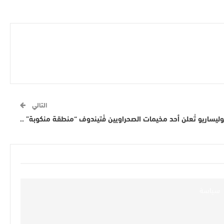
التالي
وليساريو تُعلن أحد مخيمات الصحراويين فْتيندوف “منطقة منكوبة” ..
سياسة