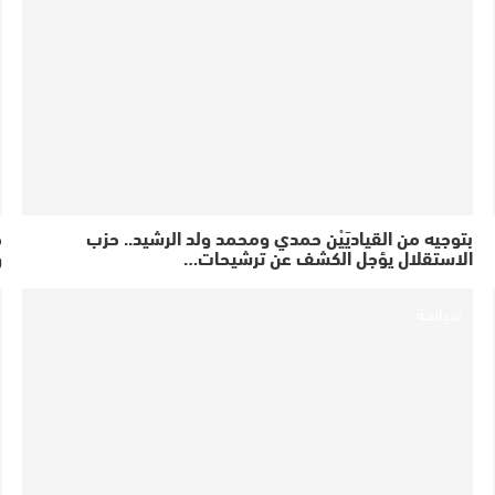
​بتوجيه من القياديَيْن حمدي ومحمد ولد الرشيد.. حزب
ح
الاستقلال يؤجل الكشف عن ترشيحات…
و
سياسة