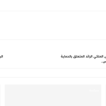
ْ الورش الملكي الرائد المتعلق بالحماية
الب
س..
سياسة