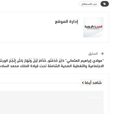
حزب الاستقلال
إدارة الموقع
السابق
“مولاي إبراهيم العثماني” دَايْرْ خَدْمْتُو..خَدَّامْ لَيْلْ وُنْهَارْ بَاشْ إِنَجَّح
الاجتماعية والتغطية الصحية الشاملة تحت قيادة الملك محمد الساد
شاهد أيضا
مستجدات