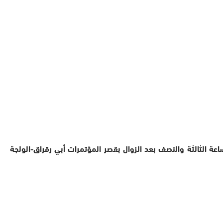
أنه تقرر مواصلة أشغال جلسة الدورة الأولى للمجلس الوطني لحزب الاستقلال يوم السبت 5 أكتوبر 2024 على الساعة الثالثة والنصف بعد الزوال بقصر المؤتمرات أبي رقراق-الولجة