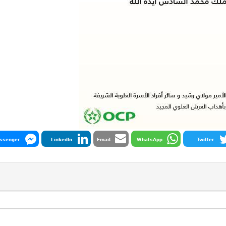
ssenger
LinkedIn
Email
WhatsApp
Twitter