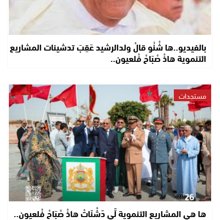
بالفيديو..ها شْنُو قالْ ولدالرشيد عَقِبَ تدشينات المشاريع
التنموية هاذْ صْبَاحْ فْلعيون..
مستجدات
ها هي المشاريع التنموية لِّي دّشْنَاتْ هاذْ صْبَاحْ فْلعيون..