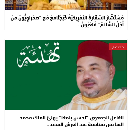
مُسْتَشَارْ السَّفَارَةْ الأَمْرِيكِيَّةْ كَيْجْتَامَعْ مْعَ “صَحْرَاوِيُّونْ مَنْ
أَجْلْ السَّلَامْ” فْلعْيُونْ..
مجتمع
الفاعل الجمعوي “لحسن بنمغا” يهنئ الملك محمد
السادس بمناسبة عيد العرش المجيد..