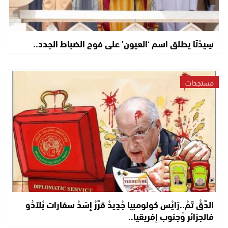
سِيدْنَا يطلق اسم ‘العيون’ على فوج الضباط الجدد..
مستجدات
الدَّقْ تَمْ..رَايْس كولومبيا جْدِيدْ قرَّرْ إِسَدْ سفارات بْلاَدُو
فالجزائر وُجنوب إفريقيا..