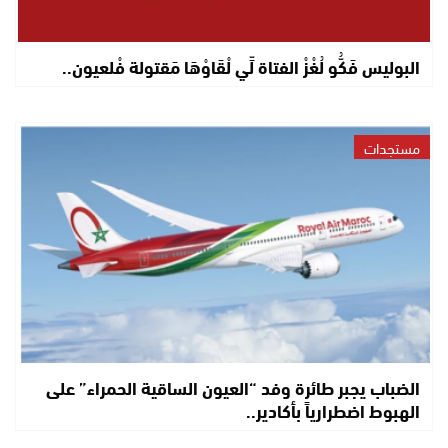
البوليس فَكُّو لُغْزْ الفتاة لِّي لْقَاوْهَا مَقتولة فْلعيون..
مستجدات
الضباب يجبر طائرة وفد “العيون الساقية الحمراء” على
الهبوط اضطرارياً بأكادير..