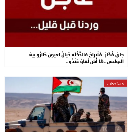
جَايْ فْكَارْ..فَلْبَراجْ فالدَّخْلَة دْيالْ لعيون طَارُو بيهْ
البوليس..هَا أشْ لْقَاوْ عَنْدُو..
مستجدات