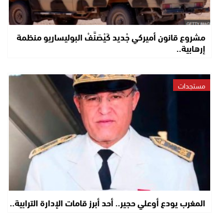
مشروع قانون أميركي جْديد كَيْصَنَّفْ البوليساريو منظمة
إرهابية..
مستجدات
المغرب يودع أوعلي حجير.. أحد أبرز قامات الإدارة الترابية..