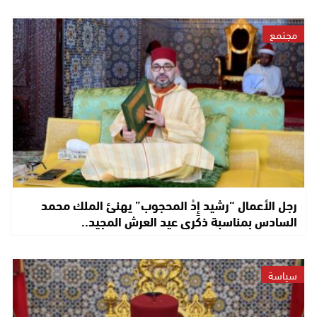
مجتمع
رجل الأعمال “رشيد إِدْ المحجوب” يهنئ الملك محمد
السادس بمناسبة ذكرى عيد العرش المجيد..
سياسة