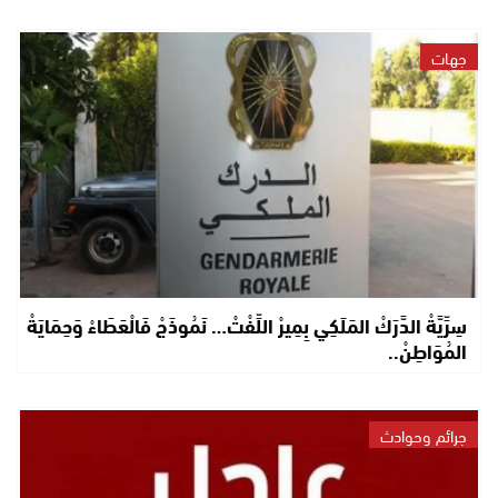
جهات
سِرِّيَّةْ الدَّرَكْ المَلَكِي بِمِيرْ اللِّفْتْ… نَمُوذَجْ فَالْعَطَاءْ وَحِمَايَةْ
المُوَاطِنْ..
جرائم وحوادث