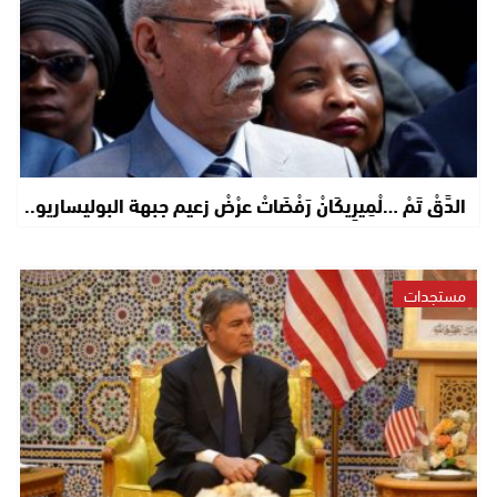
الدَّقْ تَمْ …لْمِيرِيكَانْ رَفْضَاتْ عرْضْ زعيم جبهة البوليساريو..
مستجدات