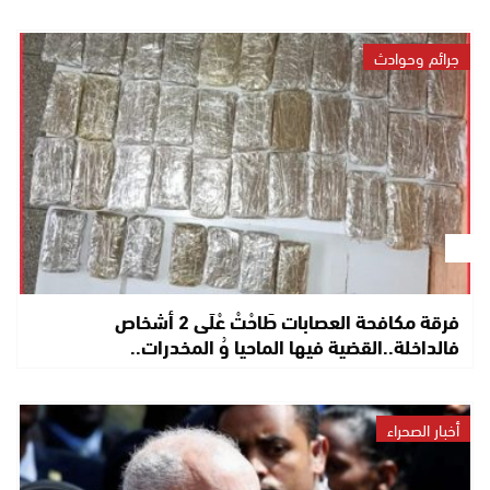
جرائم وحوادث
فرقة مكافحة العصابات طَاحْتْ عْلَى 2 أشخاص
فالداخلة..القضية فيها الماحيا وُ المخدرات..
أخبار الصحراء