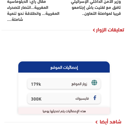
وزير الأمن الداخلي الإسرائيلي
مقال رأي: الدبلوماسية
تافق مع لفتيت باش إجتامعو
المغربية…انتصار للصحراء
قريبا لمواصلة التعاون..
المغربية… وانطلاقة نحو تنمية
شاملة….
تعليقات الزوار
إحصائيات الموقع
179k
زوار الموقع
فايسبوك
300K
هذه الإحصائيات يتم تحديثها يوميا
شاهد أيضا