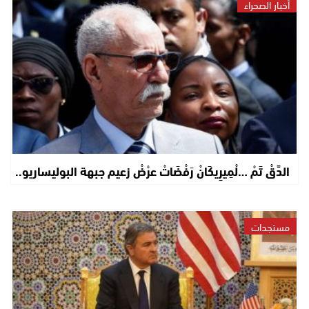
أخبار الصحراء
الدَّقْ تَمْ …لْمِيرِيكَانْ رَفْضَاتْ عرْضْ زعيم جبهة البوليساريو..
مستجدات