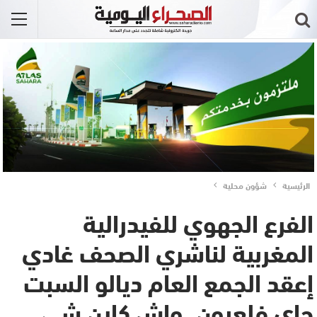
الرئيسية
شؤون محلية
الفرع الجهوي للفيدرالية
المغربية لناشري الصحف غادي
إعقد الجمع العام ديالو السبت
جاي فلعيون..واش كاين شي