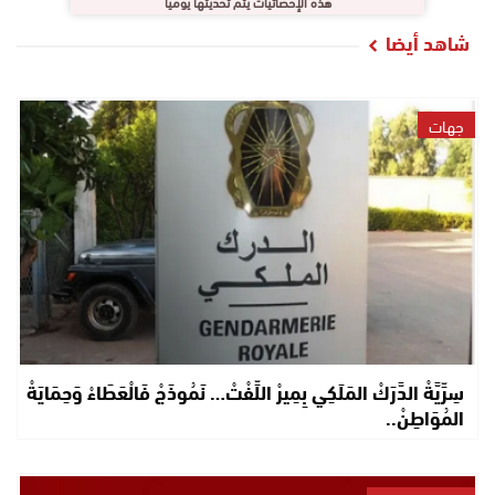
هذه الإحصائيات يتم تحديثها يوميا
شاهد أيضا
جهات
سِرِّيَّةْ الدَّرَكْ المَلَكِي بِمِيرْ اللِّفْتْ… نَمُوذَجْ فَالْعَطَاءْ وَحِمَايَةْ
المُوَاطِنْ..