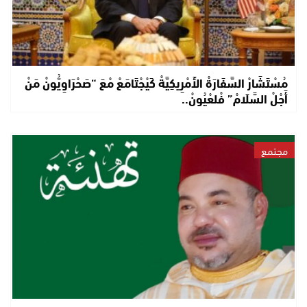
مُسْتَشَارْ السَّفَارَةْ الأَمْرِيكِيَّةْ كَيْجْتَامَعْ مْعَ “صَحْرَاوِيُّونْ مَنْ
أَجْلْ السَّلَامْ” فْلعْيُونْ..
مجتمع