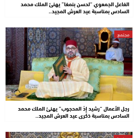
الفاعل الجمعوي “لحسن بنمغا” يهنئ الملك محمد
السادس بمناسبة عيد العرش المجيد..
مجتمع
رجل الأعمال “رشيد إِدْ المحجوب” يهنئ الملك محمد
السادس بمناسبة ذكرى عيد العرش المجيد..