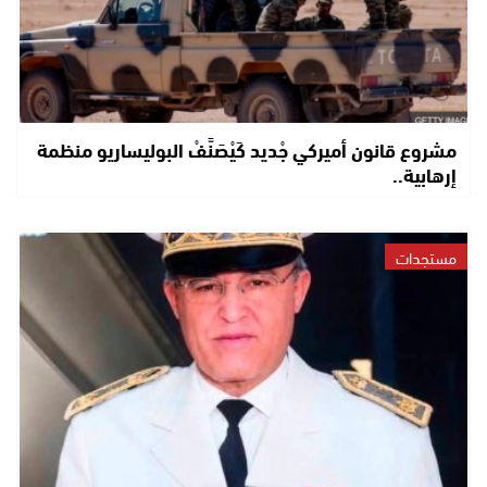
مشروع قانون أميركي جْديد كَيْصَنَّفْ البوليساريو منظمة
إرهابية..
مستجدات