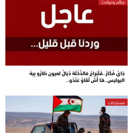
جرائم وحوادث
جَايْ فْكَارْ..فَلْبَراجْ فالدَّخْلَة دْيالْ لعيون طَارُو بيهْ
البوليس..هَا أشْ لْقَاوْ عَنْدُو..
مستجدات