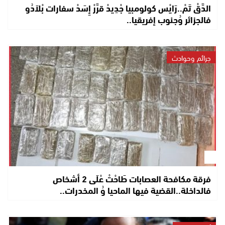
الدَّقْ تَمْ..رَايْس كولومبيا جْدِيدْ قرَّرْ إِسَدْ سفارات بْلاَدُو
فالجزائر وُجنوب إفريقيا..
جرائم وحوادث
فرقة مكافحة العصابات طَاحْتْ عْلَى 2 أشخاص
فالداخلة..القضية فيها الماحيا وُ المخدرات..