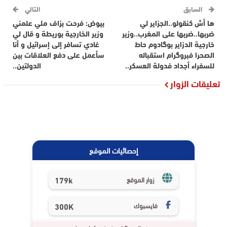
السابق
التالي
ها أش كنقولو..الجزاير لي
بيوض: فرحت بزاف ملي علمني
ضربها..ضربها على المغرب..وزير
وزير الخارجية بوريطة و قال لي
خارجية الدزاير بوگادوم حاط
غادي تسافر إلى إسرائيل و أنا
الصحرا فبروگرام استقباله
سأعمل على دفع العلاقات بين
للسفراء أجداد فدولة العسكر..
الدولتين..
تعليقات الزوار
إحصائيات الموقع
179k
زوار الموقع
فايسبوك
300K