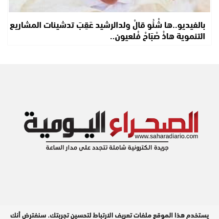
بالفيديو..ها شْنُو قالْ ولدالرشيد عَقِبَ تدشينات المشاريع
التنموية هاذْ صْبَاحْ فْلعيون..
يستخدم هذا الموقع ملفات تعريف الارتباط لتحسين تجربتك. سنفترض أنك