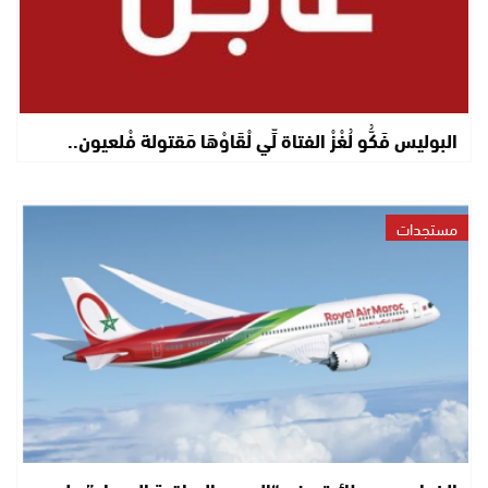
البوليس فَكُّو لُغْزْ الفتاة لِّي لْقَاوْهَا مَقتولة فْلعيون..
مستجدات