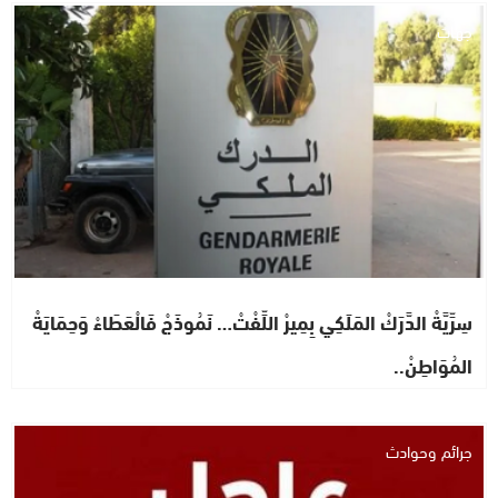
جهات
سِرِّيَّةْ الدَّرَكْ المَلَكِي بِمِيرْ اللِّفْتْ… نَمُوذَجْ فَالْعَطَاءْ وَحِمَايَةْ
المُوَاطِنْ..
جرائم وحوادث