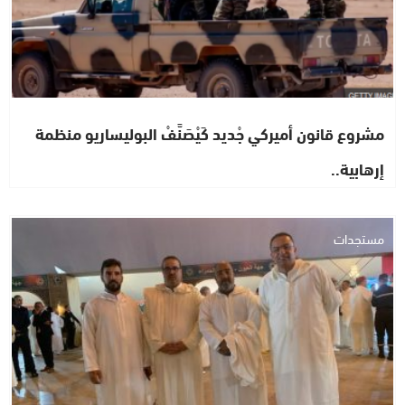
مشروع قانون أميركي جْديد كَيْصَنَّفْ البوليساريو منظمة
إرهابية..
مستجدات