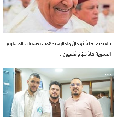
بالفيديو..ها شْنُو قالْ ولدالرشيد عَقِبَ تدشينات المشاريع
التنموية هاذْ صْبَاحْ فْلعيون..
صحة