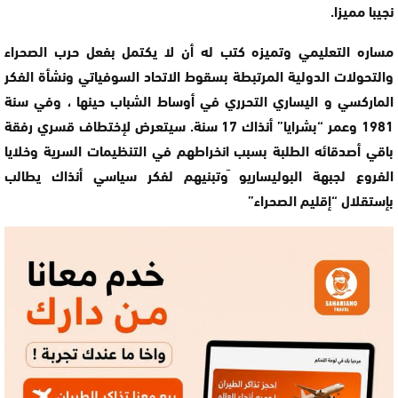
نجيبا مميزا.
مساره التعليمي وتميزه كتب له أن لا يكتمل بفعل حرب الصحراء
والتحولات الدولية المرتبطة بسقوط الاتحاد السوفياتي ونشأة الفكر
الماركسي و اليساري التحرري في أوساط الشباب حينها ، وفي سنة
1981 وعمر “بشرايا” أنذاك 17 سنة. سيتعرض لإختطاف قسري رفقة
باقي أصدقائه الطلبة بسبب انخراطهم في التنظيمات السرية وخلايا
الفروع لجبهة البوليساريو َوتبنيهم لفكر سياسي أنذاك يطالب
بإستقلال “إقليم الصحراء”