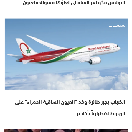
البوليس فَكُّو لُغْزْ الفتاة لِّي لْقَاوْهَا مَقتولة فْلعيون..
مستجدات
الضباب يجبر طائرة وفد “العيون الساقية الحمراء” على
الهبوط اضطرارياً بأكادير..