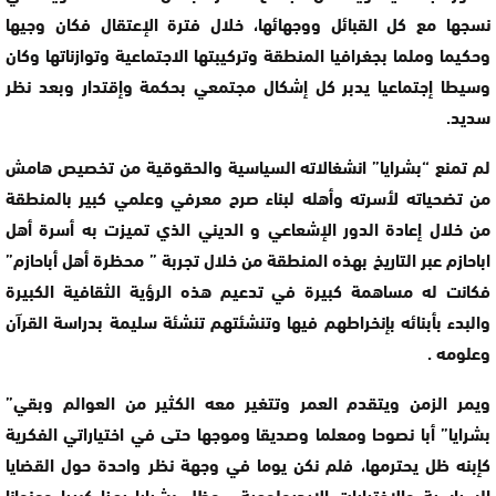
نسجها مع كل القبائل ووجهائها، خلال فترة الإعتقال فكان وجيها
وحكيما وملما بجغرافيا المنطقة وتركيبتها الاجتماعية وتوازناتها وكان
وسيطا إجتماعيا يدبر كل إشكال مجتمعي بحكمة وإقتدار وبعد نظر
سديد.
لم تمنع “بشرايا” انشغالاته السياسية والحقوقية من تخصيص هامش
من تضحياته لأسرته وأهله لبناء صرح معرفي وعلمي كبير بالمنطقة
من خلال إعادة الدور الإشعاعي و الديني الذي تميزت به أسرة أهل
اباحازم عبر التاريخ بهذه المنطقة من خلال تجربة ” محظرة أهل أباحازم”
فكانت له مساهمة كبيرة في تدعيم هذه الرؤية الثقافية الكبيرة
والبدء بأبنائه بإنخراطهم فيها وتنشئتهم تنشئة سليمة بدراسة القرآن
وعلومه .
ويمر الزمن ويتقدم العمر وتتغير معه الكثير من العوالم وبقي”
بشرايا” أبا نصوحا ومعلما وصديقا وموجها حتى في اختياراتي الفكرية
كإبنه ظل يحترمها، فلم نكن يوما في وجهة نظر واحدة حول القضايا
السياسية والإختيارات الإيديولوجية ، وظل بشرايا رمزا كبيرا وعنوانا