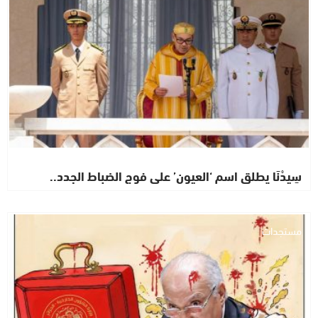
سِيدْنَا يطلق اسم ‘العيون’ على فوج الضباط الجدد..
مستجدات