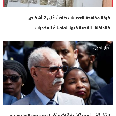
فرقة مكافحة العصابات طَاحْتْ عْلَى 2 أشخاص
فالداخلة..القضية فيها الماحيا وُ المخدرات..
أخبار الصحراء
الدَّقْ تَمْ …لْمِيرِيكَانْ رَفْضَاتْ عرْضْ زعيم جبهة البوليساريو..