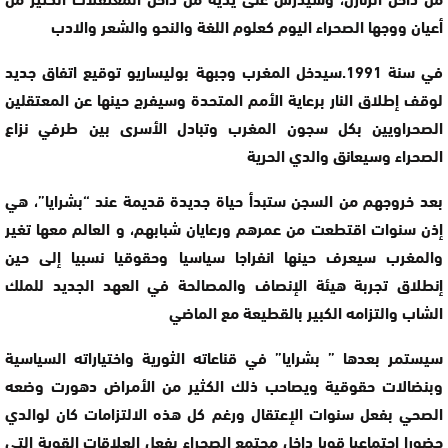
أعيان ووجها الصحراء اليوم كعلوم اللغة والنحو والشعر والادب
في سنة 1991.سيدخل المغرب وجبهة بوليساريو توقيع اتفاق جديد
لوقف إطلاق النار برعاية الأمم المتحدة وسيفرج حينها عن المعتقلين
الصحراويين بكل سجون المغرب وتبادل الأسرى بين طرفي نزاع
الصحراء وسيعانق والدي الحرية
بعد خروجهم من السجن ستبدأ حياة جديدة قديمة عند “بشرايا”، هي
إذن سنوات اقتطعت من عمرهم ورعايان شبابهم، و العالم معها تغير
والمغرب سيعرف حينها انفراجا سياسيا وحقوقيا نسبيا إلى حين
إنطلاق تجربة هيئة الإنصاف والمصالحة في العهد الجديد للملك
الشاب والتزامه الكبير بالقطيعة مع الماضي
سيستمر بعدها ” بشرايا” في قناعاته الثورية واختياراته السياسية
وبنضالات حقوقية ويصاحب ذلك الكثير من الأمراض دهورت وضعه
الصحي بفعل سنوات الإعتقال ورغم كل هذه الالتزامات كان لوالدي
حضورا اجتماعيا قويا داخل مجتمع الصحراء بفعل العلاقات القوية التي