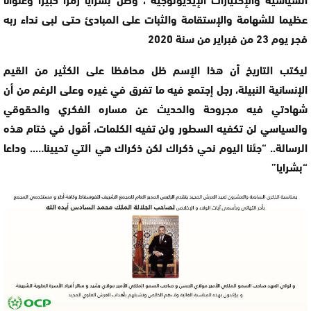
عظيما للشهامة والإستقامة والثبات على المبادئ حتى لبى نداء ربه
فجر يوم 23 من فبراير من سنة 2020
ليكتب التاريخ أن هذا الإسم ظل محافظا على الكثير من القيم
الإنسانية النبيلة، رجل إجتمع فيه ما تفرق في غيره وعلى الرغم من أن
شهادتي فيه مجروحة والحديث عن مساره الفكري والحقوقي
والسياسي لن تكفيه السطور ولن تفيه الكلمات، أقول في ختام هذه
الرسالة.. “جئنا اليوم نحي ذكراك لكن ذكراك هي التي تحيينا….. وداعا
“بشرايا”