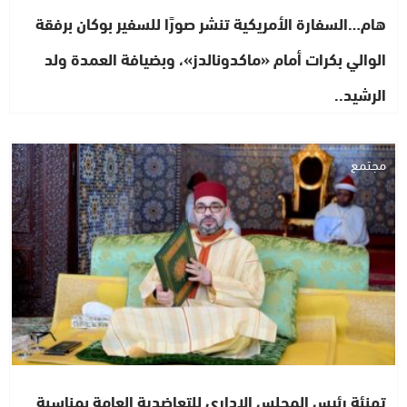
هام…السفارة الأمريكية تنشر صورًا للسفير بوكان برفقة
الوالي بكرات أمام «ماكدونالدز»، وبضيافة العمدة ولد
الرشيد..
مجتمع
تهنئة رئيس المجلس الإداري للتعاضدية العامة بمناسبة