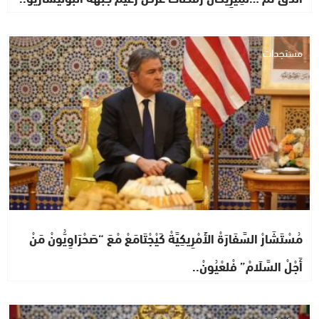
مستجدات
مُسْتَشَارْ السَّفَارَةْ الأَمْرِيكِيَّةْ كَيْجْتَامَعْ مْعَ “صَحْرَاوِيُّونْ مَنْ
أَجْلْ السَّلَامْ” فْلعْيُونْ..