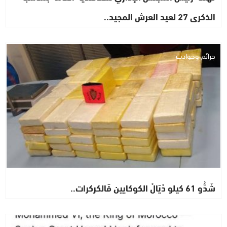
الذكرى 27 لعيد العرش المجيد..
جرائم وحوادث
شَدُّو 61 كيلو دْيَالْ الكوكايين فَالكركرات..
مستجدات