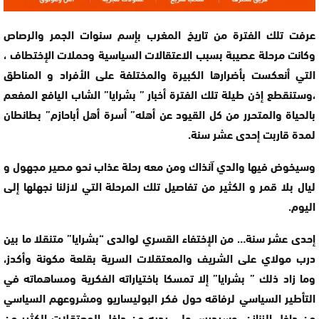
عرفت تلك الفترة من تاريخ المغرب بإسم سنوات الجمر والرصاص
وكانت مرحلة عصيبة بسبب الاعتقالات السياسية وحملات الإختطاف ،
التي أنعكست بأضرارها الكبيرة والمختلفة على الأفراد و المناطق
،وستنقطع إذن طيلة تلك الفترة أخبار ” بشرايا” الشاب اليافع المفعم
بالحياة والمتحرر من كل القيود عن أهله” أسرة أهل أباحازم” بطانطان
لمدة قاربت إحدى عشر سنة.
وسيخوض فيها والدي آنذاك ومن معه رحلة عذاب نحو مصير مجهول و
ليال بلا قمر و الكثير من تفاصيل تلك المرحلة التي لازلنا نجهلها إلى
اليوم.
إحدى عشر سنة… من الإختفاء القسري لوالدى “بشرايا” متنقلا ما بين
درب مولاي على الشريف والمعتقلات السرية بقلعة مكونة وأكدز،
وما زاد ذلك ” بشرايا” إلا تمسكا باختياراته الفكرية ومساهماته في
التأطير السياسي لرفاقه حول فكر البوليساريو ومشروعهم السياسي
من داخل الزنازن، وسيدرس على يديه من داخل المعتقلات الكثير من