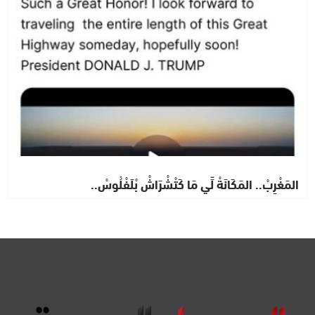
المَغْرِبْ.. المَكَانَةْ لِّي مَا كَتْشْرَاشْ بْلَفْلُوسْ..