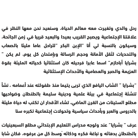
رحل والدي وتغيرت معه معالم الحياة، وسنعيد نحن معها النظر في
علاقتنا الإجتماعية ويصبح القريب بعيدا والبعيد قريبا في زمن الجائحة،
وسيكون بالنسبة لي أنا “الإبن البكر “للراحل عاما مليئا بالصعاب
والتحديات لثقل الأمانة وحجم الرسالة وبإمتحان كل يوم، لم يكن ”
بشرايا أباحازم” اسما عابرا فرحيله كان استثنائيا كحياته المليئة بقوة
العزيمة والصبر والعصامية والأحداث الإستثنائية
“بشرايا ” الشاب اليافع الذي تربى يتيما منذ طفولته عند أعمامه ، نشأ
تنشئة إجتماعية في بيئة علمية ودينية سليمة بالطنطان وضواحيها
مطلع الستينات من القرن الماضي، تشاء الأقدار ان تكتب له حياة مليئة
بالدروس والعبر وبأحداث سياسية وتحولات إجتماعية تكبره سنا
عرف ” بشرايا” عند ولوجه مدراس التعليم الإبتدائي مطلع السبعينيات
بالطنطان بدهائه و نباغة فكره وذكائه َوسط كل من عرفوه، فكان شابا