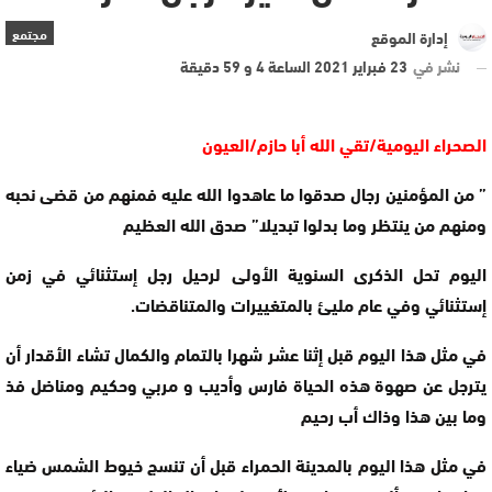
مجتمع
إدارة الموقع
نشر في
23 فبراير 2021 الساعة 4 و 59 دقيقة
الصحراء اليومية/تقي الله أبا حازم/العيون
” من المؤمنين رجال صدقوا ما عاهدوا الله عليه فمنهم من قضى نحبه
ومنهم من ينتظر وما بدلوا تبديلا” صدق الله العظيم
اليوم تحل الذكرى السنوية الأولى لرحيل رجل إستثنائي في زمن
إستثنائي وفي عام مليئ بالمتغييرات والمتناقضات.
في مثل هذا اليوم قبل إثنا عشر شهرا بالتمام والكمال تشاء الأقدار أن
يترجل عن صهوة هذه الحياة فارس وأديب و مربي وحكيم ومناضل فذ
وما بين هذا وذاك أب رحيم
في مثل هذا اليوم بالمدينة الحمراء قبل أن تنسج خيوط الشمس ضياء