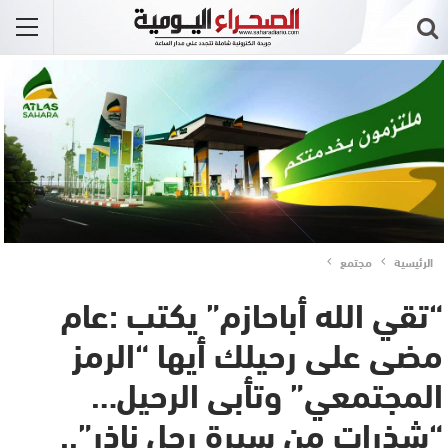
الرئيسية
مجتمع
“تقي الله أباحازم” يكتب :عام
مضى على رحيلك أيها “الرمز
المجتمعي” وتأبى الرحيل…
“شذرات من سيرة رجل ناذر”..