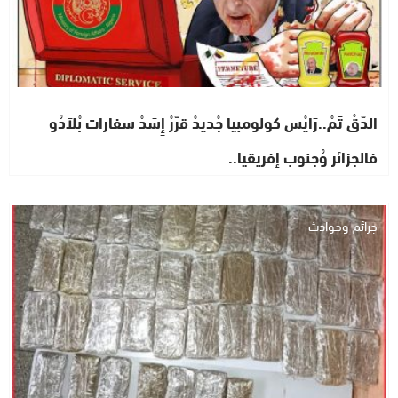
الدَّقْ تَمْ..رَايْس كولومبيا جْدِيدْ قرَّرْ إِسَدْ سفارات بْلاَدُو
فالجزائر وُجنوب إفريقيا..
جرائم وحوادث