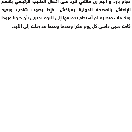
صباح بارد و أليم رن هاتفي لأرد على اتصال الطبيب الرئيسي بقسم
الإنعاش بالمصحة الدولية بمراكش.. فإذا بصوت شاحب وبعيد
وبكلمات مبعثرة لم أستطع تجميعها إلى اليوم يخبرني بأن صوتا وروحا
كانت تحيى داخلي كل يوم فكرا وصدقا ونصحا قد رحلت إلى الأبد.