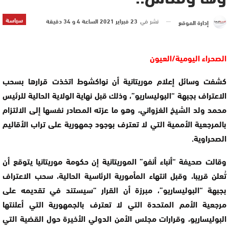
سياسة
نشر في
23 فبراير 2021 الساعة 4 و 34 دقيقة
إدارة الموقع
الصحراء اليومية/العيون
كشفت وسائل إعلام موريتانية أن نواكشوط اتخذت قرارها بسحب
الاعتراف بجبهة “البوليساريو”، وذلك قبل نهاية الولاية الحالية للرئيس
محمد ولد الشيخ الغزواني، وهو ما عزته المصادر نفسها إلى الالتزام
بالمرجعية الأممية التي لا تعترف بوجود جمهورية على تراب الأقاليم
الصحراوية.
وقالت صحيفة “أنباء أنفو” الموريتانية إن حكومة موريتانيا يتوقع أن
تُعلن قريبا، وقبل انتهاء المأمورية الرئاسية الحالية، سحب الاعتراف
بجبهة “البوليساريو”، مبرزة أن القرار “سيستند في تقديمه على
مرجعية الأمم المتحدة التي لا تعترف بالجمهورية التي أعلنتها
البوليساريو، وقرارات مجلس الأمن الدولي الأخيرة حول القضية التي