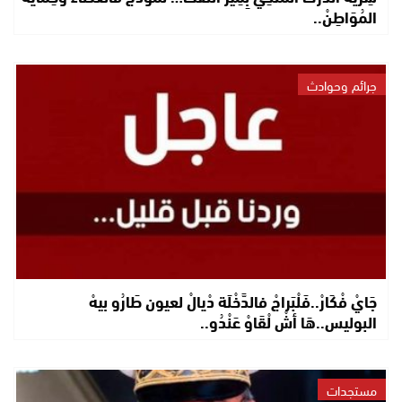
المُوَاطِنْ..
جرائم وحوادث
جَايْ فْكَارْ..فَلْبَراجْ فالدَّخْلَة دْيالْ لعيون طَارُو بيهْ
البوليس..هَا أشْ لْقَاوْ عَنْدُو..
مستجدات