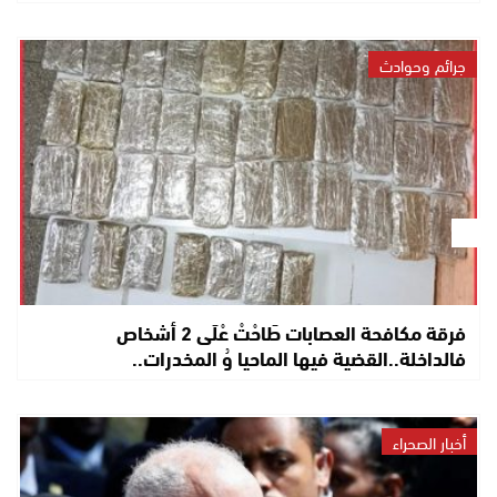
جرائم وحوادث
فرقة مكافحة العصابات طَاحْتْ عْلَى 2 أشخاص
فالداخلة..القضية فيها الماحيا وُ المخدرات..
أخبار الصحراء