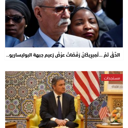
الدَّقْ تَمْ …لْمِيرِيكَانْ رَفْضَاتْ عرْضْ زعيم جبهة البوليساريو..
مستجدات