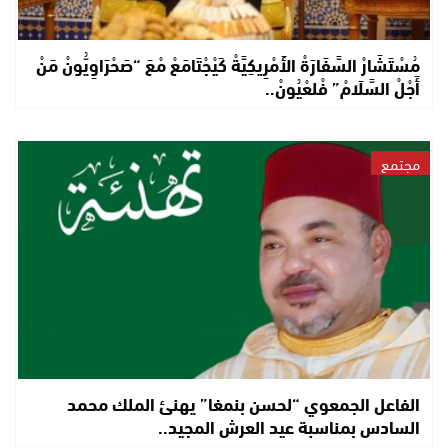
مُسْتَشَارْ السَّفَارَةْ الأَمْرِيكِيَّةْ كَيْجْتَامَعْ مْعَ “صَحْرَاوِيُّونْ مَنْ
أَجْلْ السَّلَامْ” فْلعْيُونْ..
مجتمع
الفاعل الجمعوي “لحسن بنمغا” يهنئ الملك محمد
السادس بمناسبة عيد العرش المجيد..