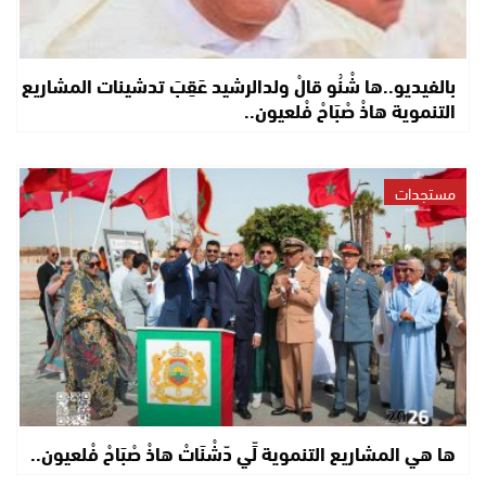
بالفيديو..ها شْنُو قالْ ولدالرشيد عَقِبَ تدشينات المشاريع
التنموية هاذْ صْبَاحْ فْلعيون..
مستجدات
ها هي المشاريع التنموية لِّي دّشْنَاتْ هاذْ صْبَاحْ فْلعيون..