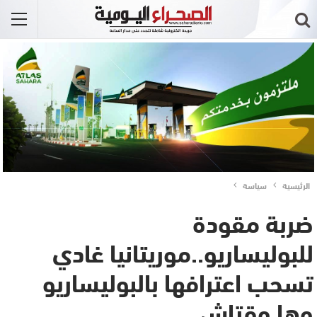
الرئيسية
سياسة
ضربة مقودة
للبوليساريو..موريتانيا غادي
تسحب اعترافها بالبوليساريو
وها وقتاش..