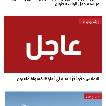
مراسيم حفل الولاء بتطوان..
جرائم وحوادث
البوليس فَكُّو لُغْزْ الفتاة لِّي لْقَاوْهَا مَقتولة فْلعيون..
مستجدات