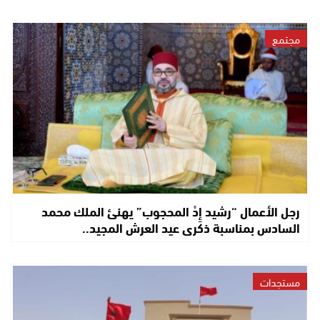
مجتمع
رجل الأعمال “رشيد إِدْ المحجوب” يهنئ الملك محمد
السادس بمناسبة ذكرى عيد العرش المجيد..
مستجدات