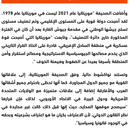
وأضافت الصحيفة “موريتانيا عام 2021 ليست هي موريتانيا عام 1978،
لقد أصبحت دولة قوية على المستوى الإقليمي وتم تصنيف مستوى
تسلح جيشها الوطني في مقدمة جيوش القارة بعد أن كان في الفترة
المذكورة خارج دائرة التصنيف”، وتابعت “موريتانيا التي أصبحت قوة
عسكرية في منطقة الساحل الإفريقي، قادرة على اتخاذ القرار التاريخي
الذي يخدم مصالحها الجيوسياسية الاستراتيجية ومصالح استقرار وأمن
المنطقة بأسرها بعيدا عن الضغوط وهيمنة الخوف “.
وتستند نواكشوط حاليا، وفق الصحيفة الموريتانية، إلى علاقاتها
القوية مع جميع الدول المجاورة، كما أنها تحظى باحترام جميع أشقائها
العرب والأفارقة إضافة إلى علاقات متميزة مع الولايات المتحدة
الأمريكية ودول كبيرة في الاتحاد الأوروبي، لذلك فإن قرارها
“سيصحح موقعها المحايد، حيث إنها قبل ذلك كانت غير محايدة في
نظر القانون الدولي، لأن الاعتراف بكيان ما هو اعتراف بشرعيته وبحقه
في الوجود قانونيا وسياسيا”.