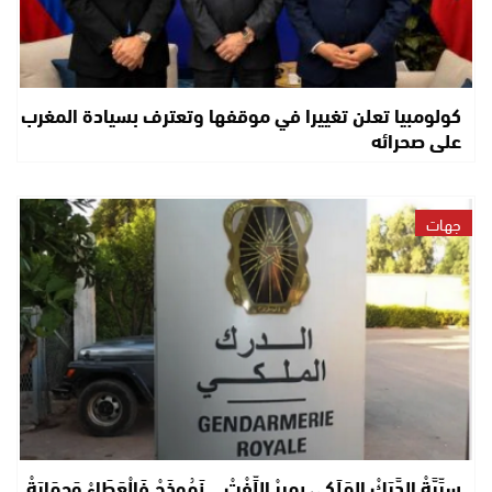
كولومبيا تعلن تغييرا في موقفها وتعترف بسيادة المغرب
على صحرائه
جهات
سِرِّيَّةْ الدَّرَكْ المَلَكِي بِمِيرْ اللِّفْتْ… نَمُوذَجْ فَالْعَطَاءْ وَحِمَايَةْ