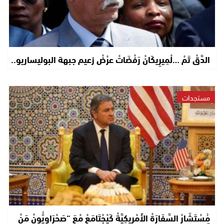
الدَّقْ تَمْ …لْمِيرِيكَانْ رَفْضَاتْ عرْضْ زعيم جبهة البوليساريو..
مستجدات
مُسْتَشَارْ السَّفَارَةْ الأَمْرِيكِيَّةْ كَيْجْتَامَعْ مْعَ “صَحْرَاوِيُّونْ مَنْ