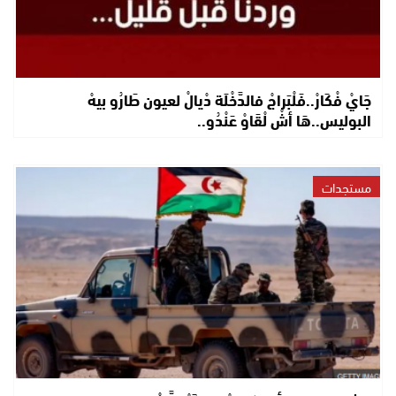
جَايْ فْكَارْ..فَلْبَراجْ فالدَّخْلَة دْيالْ لعيون طَارُو بيهْ
البوليس..هَا أشْ لْقَاوْ عَنْدُو..
مستجدات