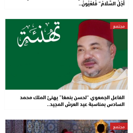
أَجْلْ السَّلَامْ” فْلعْيُونْ..
مجتمع
الفاعل الجمعوي “لحسن بنمغا” يهنئ الملك محمد
السادس بمناسبة عيد العرش المجيد..
مجتمع