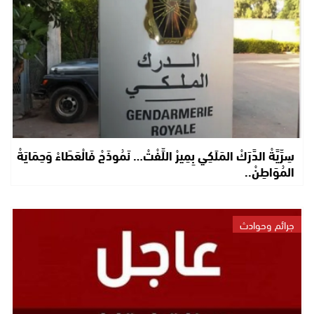
سِرِّيَّةْ الدَّرَكْ المَلَكِي بِمِيرْ اللِّفْتْ… نَمُوذَجْ فَالْعَطَاءْ وَحِمَايَةْ
المُوَاطِنْ..
جرائم وحوادث