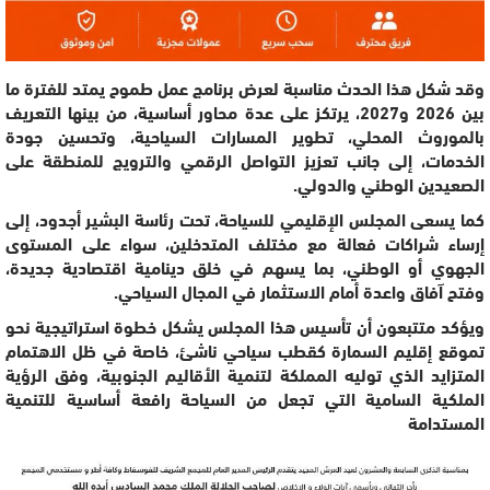
وقد شكل هذا الحدث مناسبة لعرض برنامج عمل طموح يمتد للفترة ما
بين 2026 و2027، يرتكز على عدة محاور أساسية، من بينها التعريف
بالموروث المحلي، تطوير المسارات السياحية، وتحسين جودة
الخدمات، إلى جانب تعزيز التواصل الرقمي والترويج للمنطقة على
الصعيدين الوطني والدولي.
كما يسعى المجلس الإقليمي للسياحة، تحت رئاسة البشير أجدود، إلى
إرساء شراكات فعالة مع مختلف المتدخلين، سواء على المستوى
الجهوي أو الوطني، بما يسهم في خلق دينامية اقتصادية جديدة،
وفتح آفاق واعدة أمام الاستثمار في المجال السياحي.
ويؤكد متتبعون أن تأسيس هذا المجلس يشكل خطوة استراتيجية نحو
تموقع إقليم السمارة كقطب سياحي ناشئ، خاصة في ظل الاهتمام
المتزايد الذي توليه المملكة لتنمية الأقاليم الجنوبية، وفق الرؤية
الملكية السامية التي تجعل من السياحة رافعة أساسية للتنمية
المستدامة