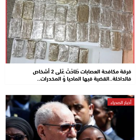
فرقة مكافحة العصابات طَاحْتْ عْلَى 2 أشخاص
فالداخلة..القضية فيها الماحيا وُ المخدرات..
أخبار الصحراء