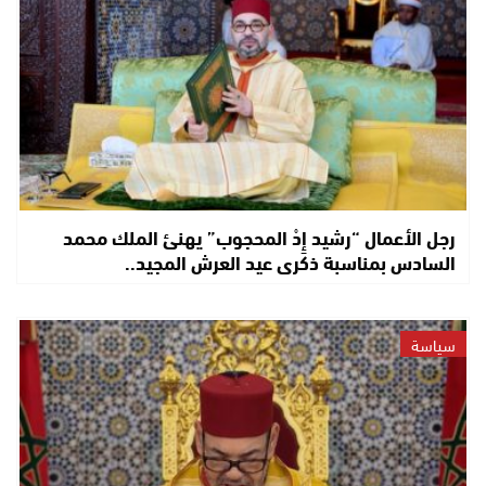
رجل الأعمال “رشيد إِدْ المحجوب” يهنئ الملك محمد
السادس بمناسبة ذكرى عيد العرش المجيد..
سياسة