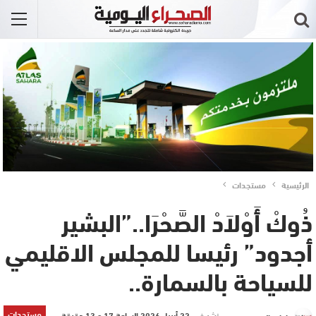
الرئيسية
مستجدات
ذُوكْ أَوْلاَدْ الصَّحْرَا..”البشير
أجدود” رئيسا للمجلس الاقليمي
للسياحة بالسمارة..
مستجدات
نشر في
22 أبريل 2026 الساعة 17 و 13 دقيقة