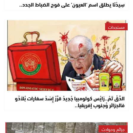
سِيدْنَا يطلق اسم ‘العيون’ على فوج الضباط الجدد..
مستجدات
الدَّقْ تَمْ..رَايْس كولومبيا جْدِيدْ قرَّرْ إِسَدْ سفارات بْلاَدُو
فالجزائر وُجنوب إفريقيا..
جرائم وحوادث