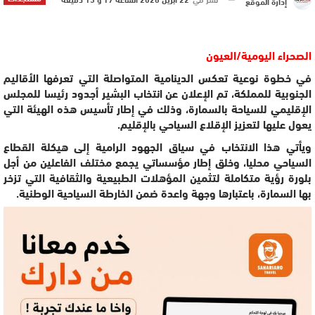
إدارة الموقع
الصحراء اليومية/العيون
في خطوة نوعية تعكس الدينامية المتواصلة التي تعرفها الأقاليم
الجنوبية للمملكة، تم الإعلان عن انتخاب البشير أجدود رئيسا للمجلس
الإقليمي للسياحة بالسمارة، وذلك في إطار تأسيس هذه الهيئة التي
يعول عليها لتعزيز الإقلاع السياحي بالإقليم.
ويأتي هذا الانتخاب في سياق الجهود الرامية إلى هيكلة القطاع
السياحي محليا، وخلق إطار مؤسساتي يجمع مختلف الفاعلين من أجل
بلورة رؤية متكاملة لتثمين المؤهلات الطبيعية والثقافية التي تزخر
بها السمارة، باعتبارها وجهة واعدة ضمن الخارطة السياحية الوطنية.