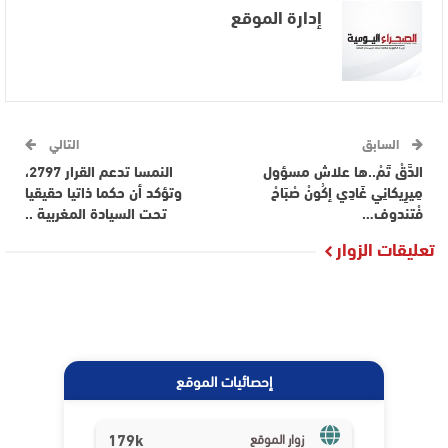
إدارة الموقع
السابق
التالي
الدَّقْ تَمْ..ها علاش مسؤول
النمسا تدعم القرار 2797،
مِيرِيكانِي غَادِي إكُونْ صْبَاحْ
وتؤكد أن حكما ذاتيا حقيقيا
فْتندوف…
تحت السيادة المغربية ..
تعليقات الزوار
إحصائيات الموقع
179k
زوار الموقع