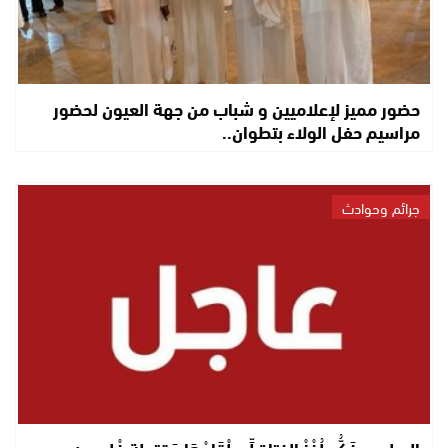
حضور مميز لإعلاميين و شباب من جهة العيون لحضور
مراسيم حفل الولاء بتطوان..
جرائم وحوادث
البوليس فَكُّو لُغْزْ الفتاة لِّي لْقَاوْهَا مَقتولة فْلعيون..