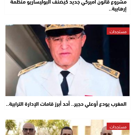
مشروع قانون أميركي جْديد كَيْصَنَّفْ البوليساريو منظمة
إرهابية..
مستجدات
المغرب يودع أوعلي حجير.. أحد أبرز قامات الإدارة الترابية..
مستجدات