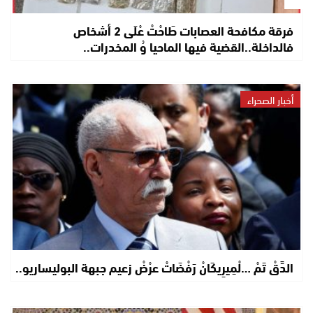
فرقة مكافحة العصابات طَاحْتْ عْلَى 2 أشخاص
فالداخلة..القضية فيها الماحيا وُ المخدرات..
أخبار الصحراء
الدَّقْ تَمْ …لْمِيرِيكَانْ رَفْضَاتْ عرْضْ زعيم جبهة البوليساريو..