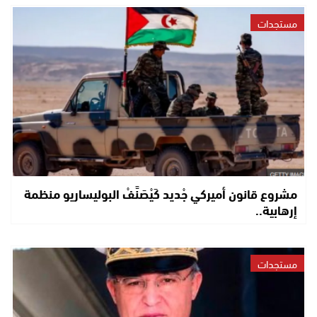
مستجدات
مشروع قانون أميركي جْديد كَيْصَنَّفْ البوليساريو منظمة
إرهابية..
مستجدات