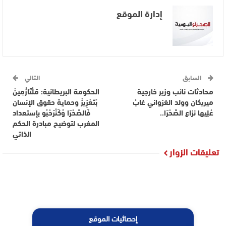
إدارة الموقع
السابق
التالي
محادثات نائب وزير خارجية
الحكومة البريطانية: مَلْتَازْمِينْ
ميريكان وولد الغزواني غابْ
بْتَعْزِيزْ وحماية حقوق الإنسان
عْلِيها نزاع الصَّحْرَا..
فَالصَّحْرَا وُكَنْرَحْبُو بإستعداد
المغرب لتوضيح مبادرة الحكم
الذاتي
تعليقات الزوار
إحصائيات الموقع