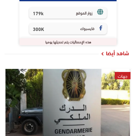
179k
زوار الموقع
فايسبوك
300K
هذه الإحصائيات يتم تحديثها يوميا
شاهد أيضا
جهات