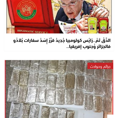
الدَّقْ تَمْ..رَايْس كولومبيا جْدِيدْ قرَّرْ إِسَدْ سفارات بْلاَدُو
فالجزائر وُجنوب إفريقيا..
جرائم وحوادث