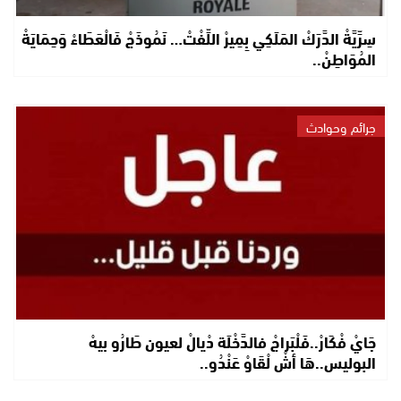
سِرِّيَّةْ الدَّرَكْ المَلَكِي بِمِيرْ اللِّفْتْ… نَمُوذَجْ فَالْعَطَاءْ وَحِمَايَةْ
المُوَاطِنْ..
جرائم وحوادث
جَايْ فْكَارْ..فَلْبَراجْ فالدَّخْلَة دْيالْ لعيون طَارُو بيهْ
البوليس..هَا أشْ لْقَاوْ عَنْدُو..