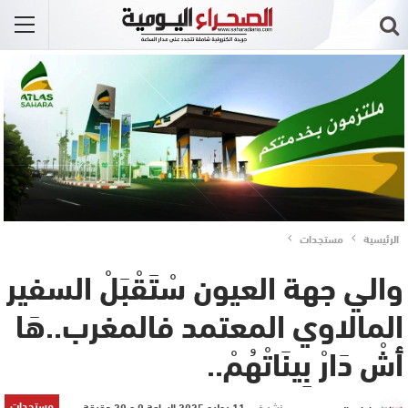
الرئيسية
مستجدات
والي جهة العيون سْتَقْبَلْ السفير
المالاوي المعتمد فالمغرب..هَا
أشْ دَارْ بِينَاتْهُمْ..
مستجدات
نشر في
11 يوليو 2025 الساعة 0 و 20 دقيقة