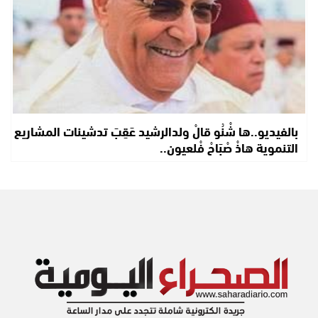
بالفيديو..ها شْنُو قالْ ولدالرشيد عَقِبَ تدشينات المشاريع
التنموية هاذْ صْبَاحْ فْلعيون..