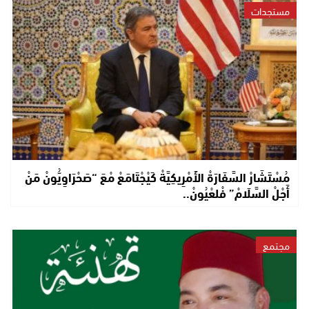
مستجدات
مُسْتَشَارْ السَّفَارَةْ الأَمْرِيكِيَّةْ كَيْجْتَامَعْ مْعَ “صَحْرَاوِيُّونْ مَنْ
أَجْلْ السَّلَامْ” فْلعْيُونْ..
مجتمع