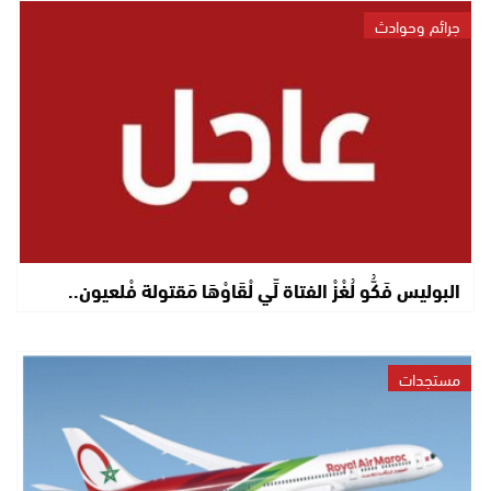
جرائم وحوادث
البوليس فَكُّو لُغْزْ الفتاة لِّي لْقَاوْهَا مَقتولة فْلعيون..
مستجدات