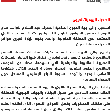
إدارة الموقع
الصحراء اليومية/العيون
استقبل والي جهة العيون الساقية الحمراء، عبد السلام بكرات، صباح
اليوم الخميس الموافق لتاريخ 10 يوليوز 2025، سفير مالاوي
المعتمد لدى المملكة المغربية، والذي يقوم بزيارة لكبرى حواضر
الصحراء مدينة العيون.
وأجرى والي الجهة، عبد السلام بكرات، محادثات بمعية السفير
المالاوي بالمغرب فانسون ثوم نوندوي، تطرق فيها الجانبان للعلاقات
المغربية المالاوية والدينامية التي تشهدها، فضلا عن الموقف
المالاوي الداعم لمغربية الصحراء ومبادرة الحكم الذاتي بإعتبارها
الأساس الوحيد والأوحد لتسوية النزاع الإقليمي المفتعل حول
الصحراء المغربية.
وأحاط والي الجهة السفير المالاوي بالجهود المغربية المبذولة بقيادة
الملك محمد السادس في سبيل الإرتقاء بالجهات الجنوبية للمملكة
المغربية ولاسيما جهة العيون الساقية الحمراء، والطفرة المحققة
على مختلف المستويات بفضل النموذج التنموي الذي أطلقه الملك
محمد السادس سنة 2015، والذي حول المنطقة لقطب سوسيو