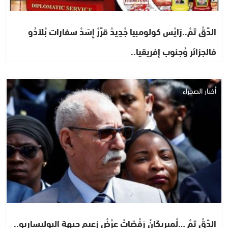
الدَّقْ تَمْ..رَايْس كولومبيا جْدِيدْ قرَّرْ إِسَدْ سفارات بْلاَدُو
فالجزائر وُجنوب إفريقيا..
أخبار الصحراء
الدَّقْ تَمْ …لْمِيرِيكَانْ رَفْضَاتْ عرْضْ زعيم جبهة البوليساريو..