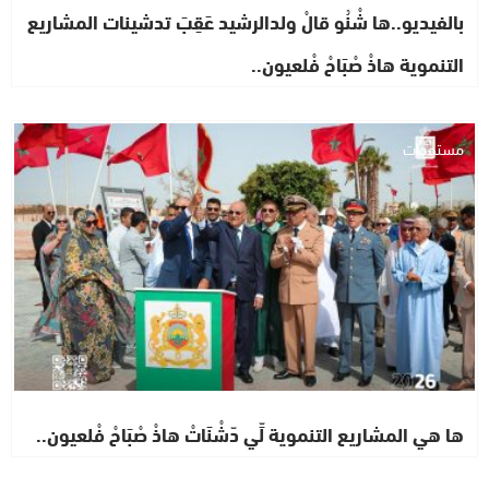
بالفيديو..ها شْنُو قالْ ولدالرشيد عَقِبَ تدشينات المشاريع
التنموية هاذْ صْبَاحْ فْلعيون..
مستجدات
ها هي المشاريع التنموية لِّي دّشْنَاتْ هاذْ صْبَاحْ فْلعيون..