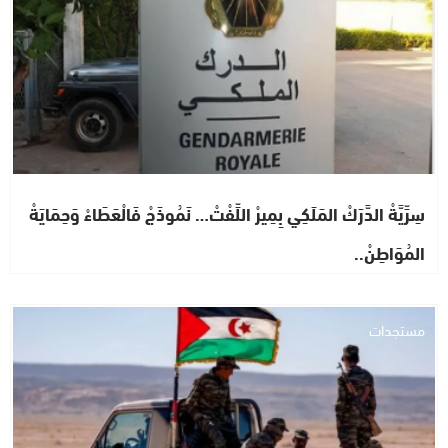
سِرِّيَّةْ الدَّرَكْ المَلَكِي بِمِيرْ اللِّفْتْ… نَمُوذَجْ فَالْعَطَاءْ وَحِمَايَةْ
المُوَاطِنْ..
مستجدات