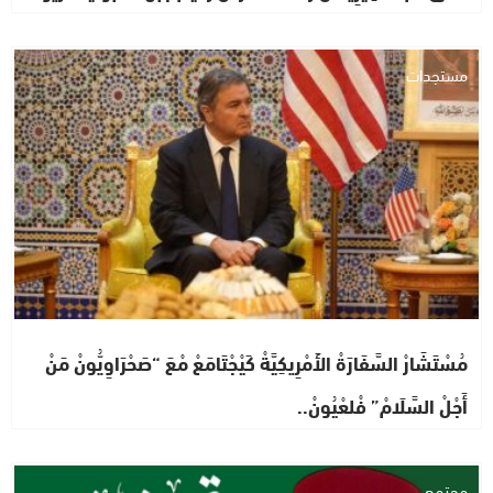
مستجدات
مُسْتَشَارْ السَّفَارَةْ الأَمْرِيكِيَّةْ كَيْجْتَامَعْ مْعَ “صَحْرَاوِيُّونْ مَنْ
أَجْلْ السَّلَامْ” فْلعْيُونْ..
مجتمع