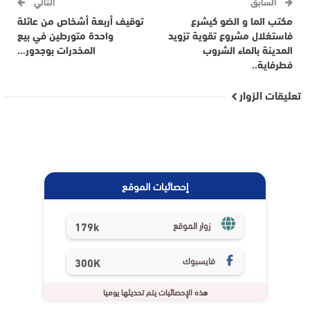
السابق
التالي
مكتب الما و الضو كيشرع
توقيف أربعة أشخاص من عائلة
فاستغلال مشروع تقوية تزويد
واحدة متورطين في بيع
المدينة بالماء الشروب
المخدرات بوجدور…
فطرفاية..
تعليقات الزوار
إحصائيات الموقع
179k
زوار الموقع
فايسبوك
300K
هذه الإحصائيات يتم تحديثها يوميا