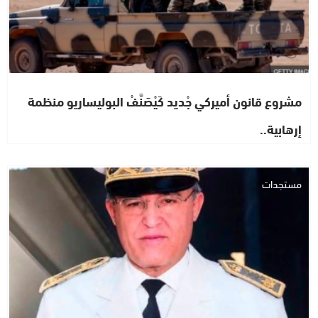
مشروع قانون أميركي جْديد كَيْصَنَّفْ البوليساريو منظمة
إرهابية..
مستجدات