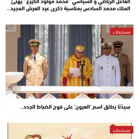
الفاعل الرياضي و السياسي “محمد مولود الكيرع” يهنئ
الملك محمد السادس بمناسبة ذكرى عيد العرش المجيد..
مستجدات
سِيدْنَا يطلق اسم ‘العيون’ على فوج الضباط الجدد..
مستجدات