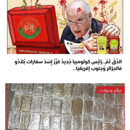
الدَّقْ تَمْ..رَايْس كولومبيا جْدِيدْ قرَّرْ إِسَدْ سفارات بْلاَدُو
فالجزائر وُجنوب إفريقيا..
جرائم وحوادث