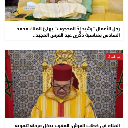
رجل الأعمال “رشيد إِدْ المحجوب” يهنئ الملك محمد
السادس بمناسبة ذكرى عيد العرش المجيد..
سياسة
الملك في خطاب العرش: المغرب يدخل مرحلة تنموية