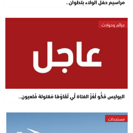
مراسيم حفل الولاء بتطوان..
جرائم وحوادث
البوليس فَكُّو لُغْزْ الفتاة لِّي لْقَاوْهَا مَقتولة فْلعيون..
مستجدات