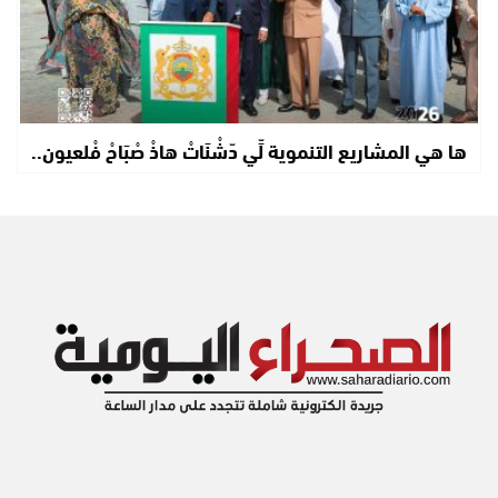
ها هي المشاريع التنموية لِّي دّشْنَاتْ هاذْ صْبَاحْ فْلعيون..