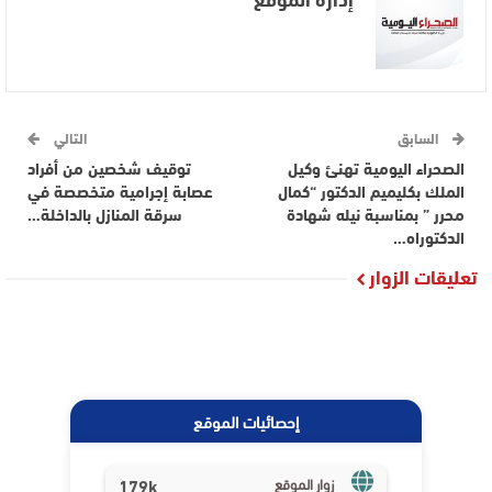
السابق
التالي
الصحراء اليومية تهنئ وكيل
توقيف شخصين من أفراد
الملك بكليميم الدكتور “كمال
عصابة إجرامية متخصصة في
محرر ” بمناسبة نيله شهادة
سرقة المنازل بالداخلة…
الدكتوراه…
تعليقات الزوار
إحصائيات الموقع
179k
زوار الموقع