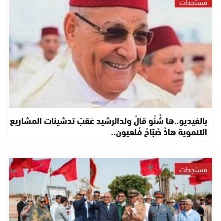
مستجدات
بالفيديو..ها شْنُو قالْ ولدالرشيد عَقِبَ تدشينات المشاريع
التنموية هاذْ صْبَاحْ فْلعيون..
مستجدات