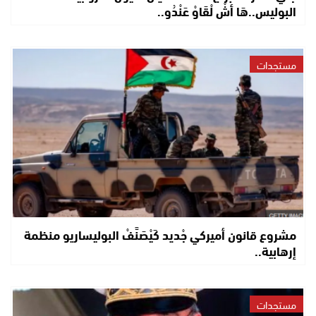
البوليس..هَا أشْ لْقَاوْ عَنْدُو..
مستجدات
مشروع قانون أميركي جْديد كَيْصَنَّفْ البوليساريو منظمة
إرهابية..
مستجدات