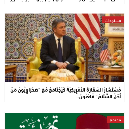
مستجدات
مُسْتَشَارْ السَّفَارَةْ الأَمْرِيكِيَّةْ كَيْجْتَامَعْ مْعَ “صَحْرَاوِيُّونْ مَنْ
أَجْلْ السَّلَامْ” فْلعْيُونْ..
مجتمع