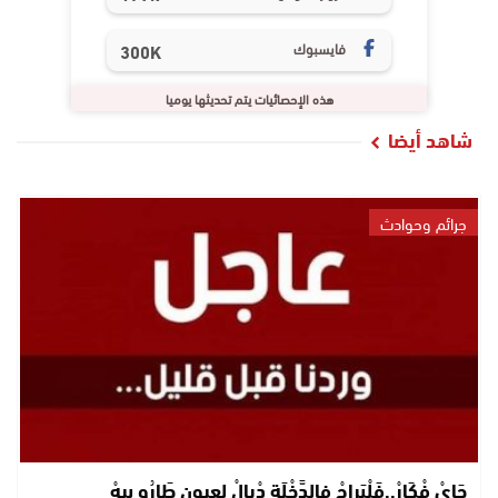
فايسبوك
300K
هذه الإحصائيات يتم تحديثها يوميا
شاهد أيضا
جرائم وحوادث
جَايْ فْكَارْ..فَلْبَراجْ فالدَّخْلَة دْيالْ لعيون طَارُو بيهْ