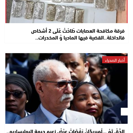
فرقة مكافحة العصابات طَاحْتْ عْلَى 2 أشخاص
فالداخلة..القضية فيها الماحيا وُ المخدرات..
أخبار الصحراء
الدَّقْ تَمْ …لْمِيرِيكَانْ رَفْضَاتْ عرْضْ زعيم جبهة البوليساريو..