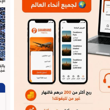
الإش
بالف
عَجْ