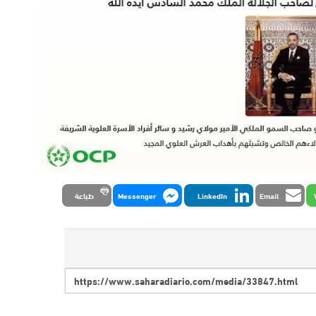
Email
LinkedIn
Messenger
طباعة