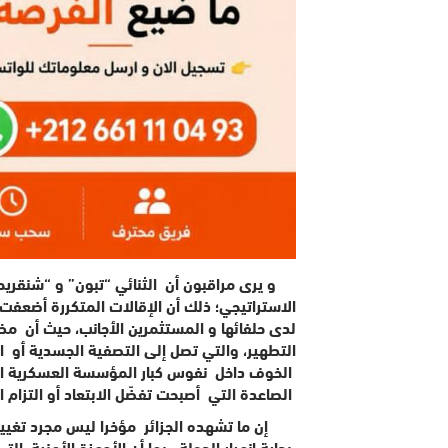
و يرى مراقبون أن الثنائي “تبون” و “شنقري
الاستراتيجي؛ ذلك أن الإقالات المتكررة أضعفت ه
لدى حلفائها و المستثمرين الأجانب، حيث أن مظا
التطهير، والتي تصل إلى التصفية الجسدية أو ا
الخوف داخل نفوس كبار المؤسسة العسكرية الجز
الصاعدة التي أصبحت تفضّل الابتعاد أو التزام
إن ما تشهده الجزائر مؤخرا ليس مجرد تغي
بداية انهيار الدولة، بما أن الأجهزة الأمنية، 