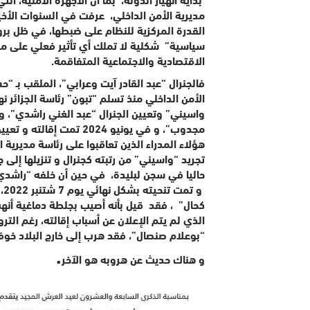
مديرية الأمن الداخلي، عرفت في السنوات الأخ
القدرة المركزية للنظام على ضبطها، في ظل برو
سياسية” شكلية لا تملك أي تأثير فعلي على مجر
الاقتصادية والاجتماعية المتفاقمة
.
الأمن الداخلي منذ تسلم “تبون” رئاسة الجزائر نهاية 
واسيني” وتعيين الجنرال “عبد الغني راشدي”، وفي يوليو2022، عُيّن الجنرال “جمال 
مجدوب”، و في يونيو 2024 تمت إقالته و تعيين “عبدالقادر حداد”، الملقب بـ
هؤلاء المدراء الذين تعاقبوا على رئاسة مديرية 
حاليا في سجن لبليدة، في حين أن خلفه “راشدي”
و 
كحال” ، فقد قيل بأنه أصيب بجلطة دماغية أنهت
الذي لم يتم الإعلان عن أسباب إقالته، رغم التر
“بوعلام صنصال”، فقد هرب إلى خارج البلاد خوفا
.
و هناك حديث عن هروبه هو الآخر