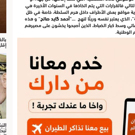
لتالي فالقرارات التي يتم اتخاذها في السنوات الأخيرة هي
ية مواقع بعض الأطراف داخل هرم السلطة، خاصة في ظل
الذي يعتبر نفسه وريثًا لنهج
“…
أحمد گايد صالح
“
و هذه
اتي وسط كبار الضباط، الذين أصبحوا يخشون على مصيرهم
 الوطنية
.
بال
إقل
النش
تْبَ