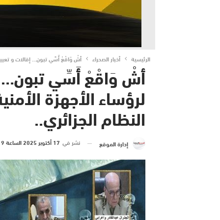
الرئيسية
أخبار الصحراء
أشْ وَاقْعْ أَسِّي تبون… إقالات و تعيي
أشْ وَاقْعْ أَسِّي تبون
لرؤساء الأجهزة الأمنية 
النظام الجزائري..
نشر في
17 أكتوبر 2025 الساعة 19 و 24 دقيقة
إدارة الموقع