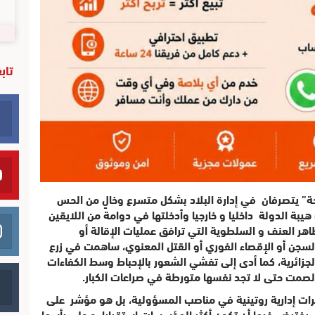
تاب
حة” يتصرفان في إدارة البلاد بشكل متسرع وخالٍ من الحس
يبة الدولة داخليا و خارجيا وأدخلتها في دوامة من اللايقين
هر العنف و السلطوية التي ترافق عمليات الإقالة أو
لسجن أو الإقصاء الفوري أو القتل المعنوي، ساهمت في زرع
ائرية، كما أدى إلى تفشي الشعور بالإحباط وسط الكفاءات
 الصمت حتى لا تجد نفسها متورطة في صراعات الكبار
.
يرات إدارية روتينية في مناصب المسؤولية، بل هو مؤشر على
التي يفترض فيها أن تكون أكثر المؤسسات استقرارا، و على رأسها