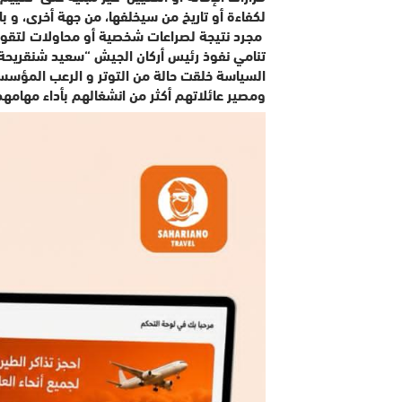
لكفاءة أو تاريخ من سيخلفها، من جهة أخرى، و با
مجرد نتيجة لصراعات شخصية أو محاولات لتقو
تنامي نفوذ رئيس أركان الجيش “سعيد شنقريحة”، 
السياسة خلقت حالة من التوتر و الرعب المؤسس
ومصير عائلاتهم أكثر من انشغالهم بأداء مهامهم