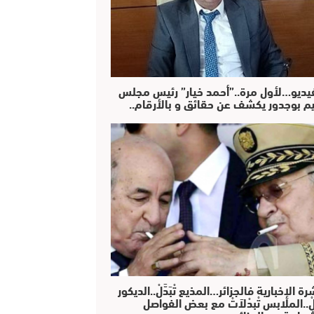
فيديو…لأول مرة..”أحمد خيار” رئيس مجلس
يم بوجدور يكشف عن حقائق و بالأرقام..
رة الإخبارية فالجزائر…المذيع تْبَدَّلْ..الديكور
دَّلْ..الملابس تْبدْلاَتْ مع بعض الفواصل