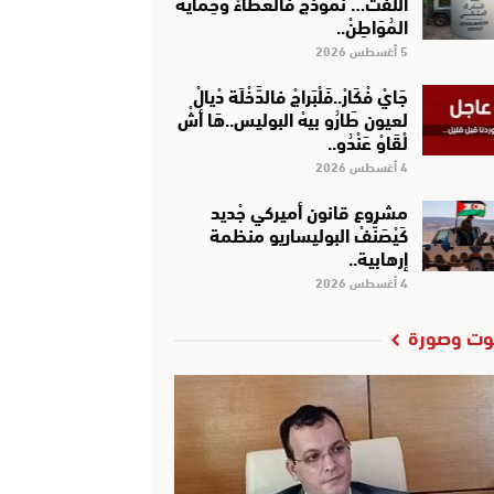
اللِّفْتْ… نَمُوذَجْ فَالْعَطَاءْ وَحِمَايَةْ
المُوَاطِنْ..
5 أغسطس 2026
جَايْ فْكَارْ..فَلْبَراجْ فالدَّخْلَة دْيالْ
لعيون طَارُو بيهْ البوليس..هَا أشْ
لْقَاوْ عَنْدُو..
4 أغسطس 2026
مشروع قانون أميركي جْديد
كَيْصَنَّفْ البوليساريو منظمة
إرهابية..
4 أغسطس 2026
ت وصورة