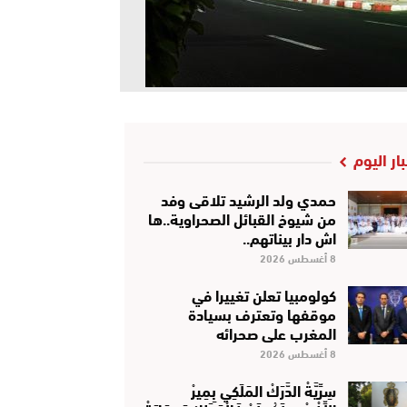
بار اليوم
حمدي ولد الرشيد تلاقى وفد
من شيوخ القبائل الصحراوية..ها
اش دار بيناتهم..
8 أغسطس 2026
كولومبيا تعلن تغييرا في
موقفها وتعترف بسيادة
المغرب على صحرائه
8 أغسطس 2026
سِرِّيَّةْ الدَّرَكْ المَلَكِي بِمِيرْ