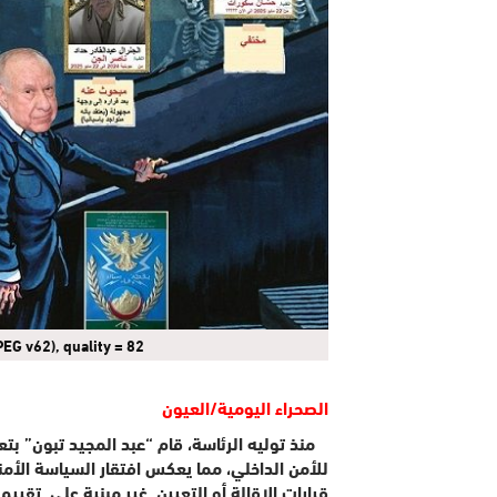
EG v62), quality = 82
الصحراء اليومية/العيون
منذ توليه الرئاسة، قام “عبد المجيد تبون” بت
للأمن الداخلي، مما يعكس افتقار السياسة الأمني
قرارات الإقالة أو التعيين
غير مبنية على تقييم