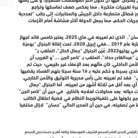
يرة تغييرات متكررة ، مما يعكس ضعف تماسكها وتراجع
ز فصائل متصارعة داخل الجيش والمخابرات، إلى جانب “تعددية
يات الحكم، مما يجعل الدولة أكثر هشاشة أمام الأزمات
فالجنرال “عبد القادر آيت وعرابي”، الملقب بـ “حسان”، الذي تم تعيينه في ماي 2025، يعتبر خامس قائد لجهاز
عام 2019
…
ففي إبريل 2020، تمت إقالة الجنرال “بوعزة
كحال”، الملقب بـ
”
“
ناصر الجن
”.…
و الغريب أن
الأمن الداخلي، كان مآلهم بعد الإعفاء غير طبيعي؛ حيث تم
تجريد “واسيني” من رتبته كجنرال و تنزيلها إلى جندي بسيط و حُكم عليه بـ 16 سنة سجنا بتهم الفساد يقضيها
 فقد تم تعيينه على رأس مديرية التوثيق والأمن الخارجي،
تمت تنحيته بشكل نهائي يوم 7 شتنبر 2022، أي بعد أقل من ثلاثة أشهر من تعيينه، أما الجنرال “جمال
 حياته بعد محاولات لعلاجه بالخارج، في حين أن “ناصر الجن”
ويج بكونها على خلفية
توريط النظام في قضية اعتقال الكاتب
 من تصفيته، في حين أن المدير الحالي “حسان” لازال مختفيا