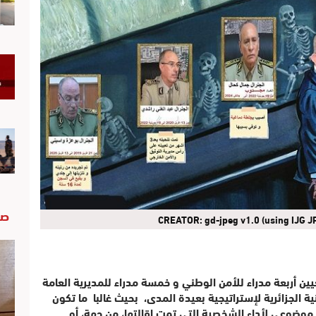
صو
CREATOR: gd-jpeg v1.0 (using IJG JP
عيين أربعة مدراء للأمن الوطني و خمسة مدراء للمديرية العامة
ة الجزائرية لإستراتيجية بعيدة المدى، بحيث غالبا ما تكون
 موضوعي لأداء الشخصية التي تمت إقالتها، من جهة، أو