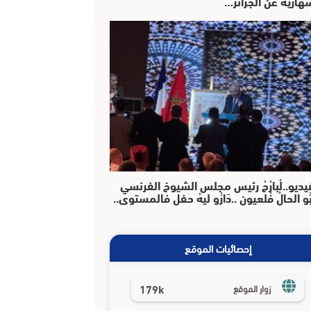
هارية عن الجزائر…
يديو..لْبارْحْ رئيس مجلس الشيوخ الفرنسي
بُو الحالْ فْلعيون ..دَارُو ليهْ حفل فالمستوى..
إحصائيات الموقع
179k
زوار الموقع