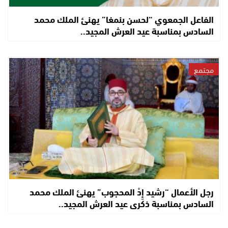
الفاعل الجمعوي “لحسن بنمغا” يهنئ الملك محمد
السادس بمناسبة عيد العرش المجيد..
مجتمع
رجل الأعمال “رشيد إِدْ المحجوب” يهنئ الملك محمد
السادس بمناسبة ذكرى عيد العرش المجيد..