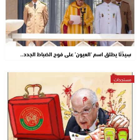
سِيدْنَا يطلق اسم ‘العيون’ على فوج الضباط الجدد..
مستجدات