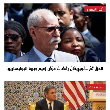
أخبار الصحراء
الدَّقْ تَمْ …لْمِيرِيكَانْ رَفْضَاتْ عرْضْ زعيم جبهة البوليساريو..
مستجدات