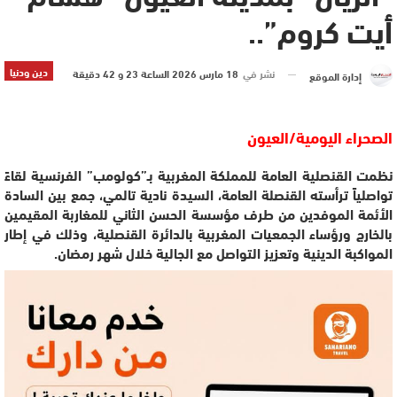
أيت كروم”..
دين ودنيا
نشر في
18 مارس 2026 الساعة 23 و 42 دقيقة
إدارة الموقع
الصحراء اليومية/العيون
نظمت القنصلية العامة للمملكة المغربية بـ”
كولومب” الفرنسية
لقاءً
تواصلياً ترأسته القنصلة العامة، السيدة نادية تالمي، جمع بين السادة
الأئمة الموفدين من طرف
مؤسسة الحسن الثاني للمغاربة المقيمين
بالخارج
ورؤساء الجمعيات المغربية بالدائرة القنصلية، وذلك في إطار
المواكبة الدينية وتعزيز التواصل مع الجالية خلال شهر رمضان.