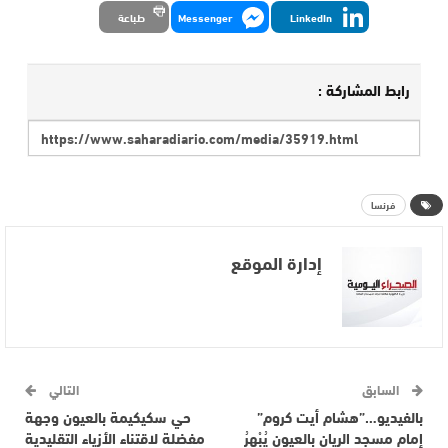
LinkedIn
Messenger
طباعة
رابط المشاركة :
فرنسا
إدارة الموقع
السابق
التالي
بالفيديو…”هشام أيت كروم”
حي سكيكيمة بالعيون وجهة
إمام مسجد الريان بالعيون يُبْهِرُ
مفضلة لاقتناء الأزياء التقليدية