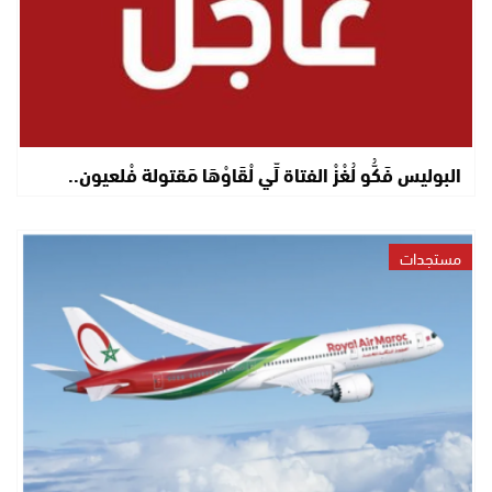
البوليس فَكُّو لُغْزْ الفتاة لِّي لْقَاوْهَا مَقتولة فْلعيون..
مستجدات