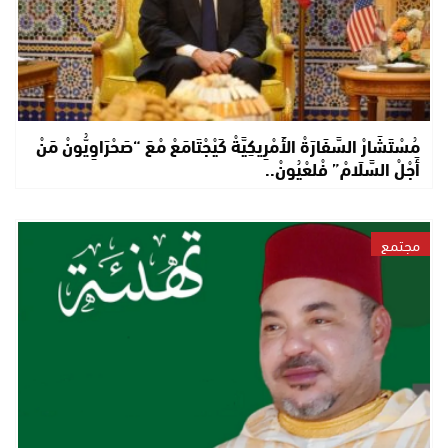
مُسْتَشَارْ السَّفَارَةْ الأَمْرِيكِيَّةْ كَيْجْتَامَعْ مْعَ “صَحْرَاوِيُّونْ مَنْ
أَجْلْ السَّلَامْ” فْلعْيُونْ..
مجتمع