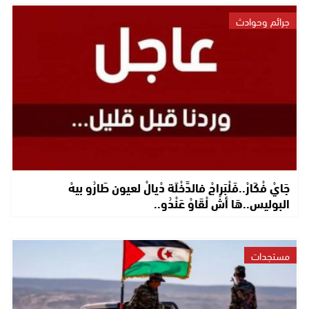
جرائم وحوادث
جَايْ فْكَارْ..فَلْبَراجْ فالدَّخْلَة دْيالْ لعيون طَارُو بيهْ
البوليس..هَا أشْ لْقَاوْ عَنْدُو..
مستجدات