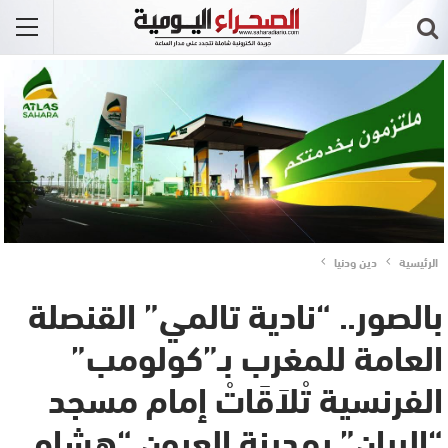
الرئيسية
دين ودنيا
بالصور.. “نادية تالمي” القنصلة
العامة للمغرب بـ”كولومب”
الفرنسية تْلاَقَاتْ إمام مسجد
“الريان” بمدينة العيون “هشام