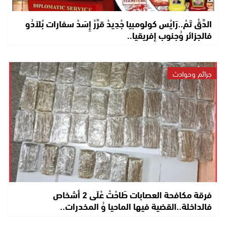
الدَّقْ تَمْ..رَايْس كولومبيا جْدِيدْ قرَّرْ إِسَدْ سفارات بْلاَدُو
فالجزائر وُجنوب إفريقيا..
جرائم وحوادث
فرقة مكافحة العصابات طَاحْتْ عْلَى 2 أشخاص
فالداخلة..القضية فيها الماحيا وُ المخدرات..