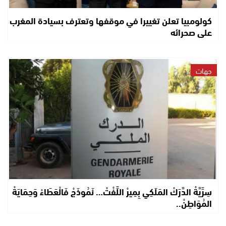
كولومبيا تعلن تغييرا في موقفها وتعترف بسيادة المغرب
على صحرائه
جهات
سِرِّيَّةْ الدَّرَكْ المَلَكِي بِمِيرْ اللِّفْتْ… نَمُوذَجْ فَالْعَطَاءْ وَحِمَايَةْ
المُوَاطِنْ..