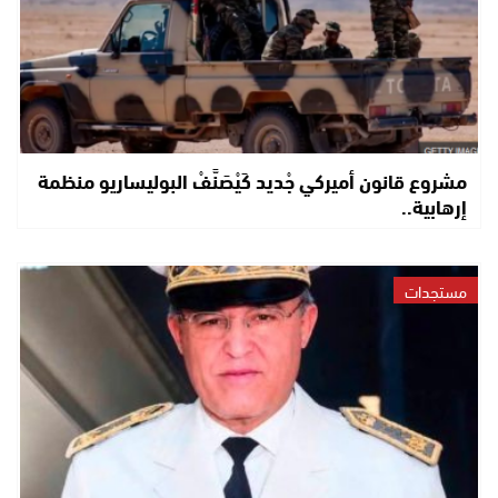
مشروع قانون أميركي جْديد كَيْصَنَّفْ البوليساريو منظمة
إرهابية..
مستجدات