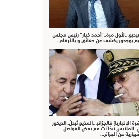
فيديو…لأول مرة..”أحمد خيار” رئيس مجلس
يم بوجدور يكشف عن حقائق و بالأرقام..
رة الإخبارية فالجزائر…المذيع تْبَدَّلْ..الديكور
دَّلْ..الملابس تْبدْلاَتْ مع بعض الفواصل
هارية عن الجزائر…