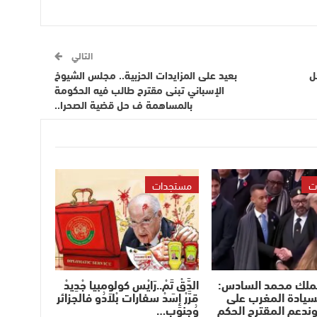
التالي
ل
بعيد على المزايدات الحزبية.. مجلس الشيوخ
الإسباني تبنى مقترح طالب فيه الحكومة
بالمساهمة ف حل قضية الصحرا..
ت
مستجدات
لملك محمد السادس:
الدَّقْ تَمْ..رَايْس كولومبيا جْدِيدْ
سيادة المغرب على
قرَّرْ إِسَدْ سفارات بْلاَدُو فالجزائر
وندعم المقترح الحكم
وُجنوب…