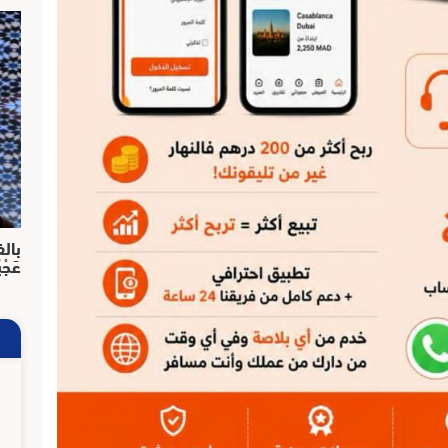
بالف
عَجْ