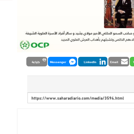
Email
LinkedIn
Messenger
طباعة