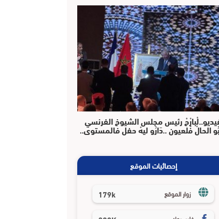
يديو..لْبارْحْ رئيس مجلس الشيوخ الفرنسي
بُو الحالْ فْلعيون ..دَارُو ليهْ حفل فالمستوى..
إحصائيات الموقع
179k
زوار الموقع
فايسبوك