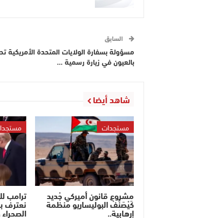
السابق
مسؤولة بسفارة الولايات المتحدة الأمريكية تح
بالعيون في زيارة رسمية …
شاهد أيضا
مستجدات
مستجدا
مشروع قانون أميركي جْديد
ترامب ل
كَيْصَنَّفْ البوليساريو منظمة
نعترف ب
إرهابية..
الصحراء 