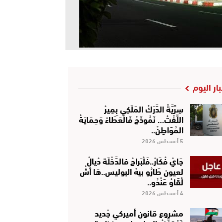
بار اليوم
سِرِّيَّةْ الدَّرَكْ المَلَكِي بِمِيرْ
اللِّفْتْ… نَمُوذَجْ فَالْعَطَاءْ وَحِمَايَةْ
المُوَاطِنْ..
5 أغسطس 2026
جَايْ فْكَارْ..فَلْبَراجْ فالدَّخْلَة دْيالْ
لعيون طَارُو بيهْ البوليس..هَا أشْ
لْقَاوْ عَنْدُو..
4 أغسطس 2026
مشروع قانون أميركي جْديد