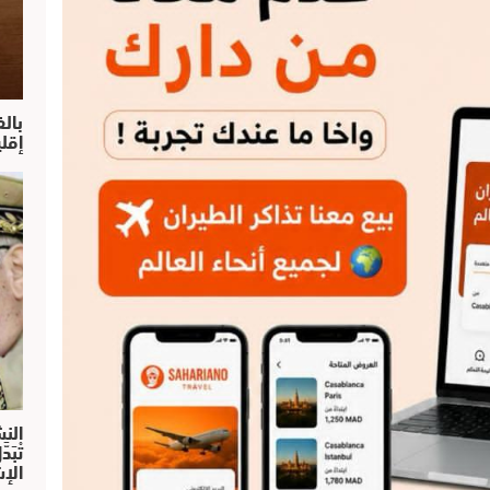
بال
إقل
النش
تْبَ
الإش