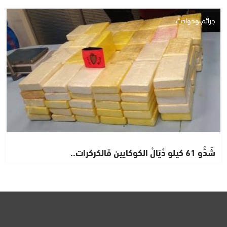
جرائم وحوادث
شَدُّو 61 كيلو دْيَالْ الكوكايين فَالكركرات..