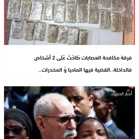
فرقة مكافحة العصابات طَاحْتْ عْلَى 2 أشخاص
فالداخلة..القضية فيها الماحيا وُ المخدرات..
أخبار الصحراء