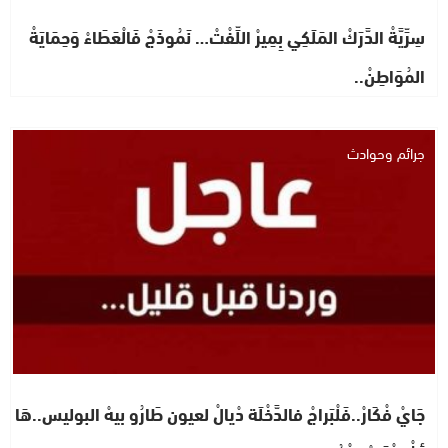
سِرِّيَّةْ الدَّرَكْ المَلَكِي بِمِيرْ اللِّفْتْ… نَمُوذَجْ فَالْعَطَاءْ وَحِمَايَةْ
المُوَاطِنْ..
جرائم وحوادث
جَايْ فْكَارْ..فَلْبَراجْ فالدَّخْلَة دْيالْ لعيون طَارُو بيهْ البوليس..هَا