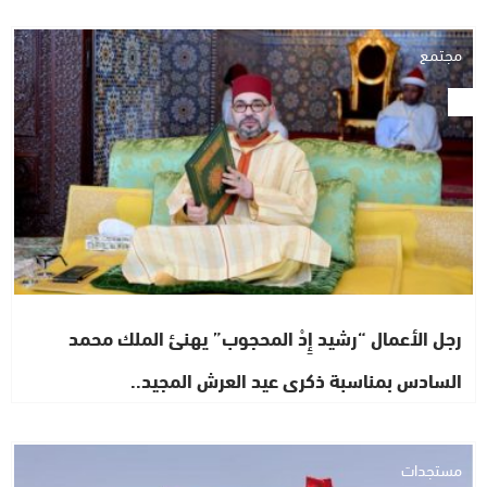
مجتمع
رجل الأعمال “رشيد إِدْ المحجوب” يهنئ الملك محمد
السادس بمناسبة ذكرى عيد العرش المجيد..
مستجدات