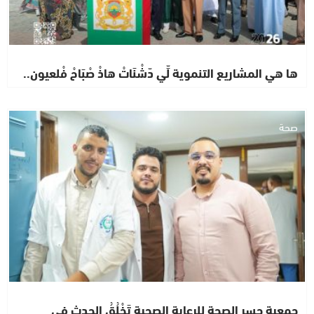
ها هي المشاريع التنموية لِّي دّشْنَاتْ هاذْ صْبَاحْ فْلعيون..
صحة
جمعية جسر الصحة للرعاية الصحية تَخْلُقُ الحدث في