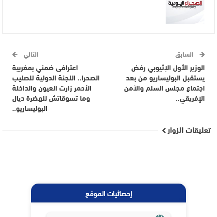
السابق
التالي
الوزير الأول الإثيوبي رفض
اعترافى ضمني بمغربية
يستقبل البوليساريو من بعد
الصحرا.. اللجنة الدولية للصليب
اجتماع مجلس السلم والأمن
الأحمر زارت العيون والداخلة
الإفريقي..
وما تسوقاتش للهضرة ديال
البوليساريو..
تعليقات الزوار
إحصائيات الموقع