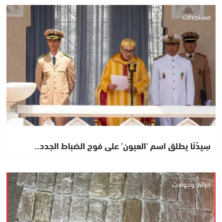
مستجدات
سِيدْنَا يطلق اسم ‘العيون’ على فوج الضباط الجدد..
جرائم وحوادث