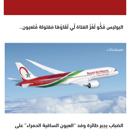
البوليس فَكُّو لُغْزْ الفتاة لِّي لْقَاوْهَا مَقتولة فْلعيون..
مستجدات
الضباب يجبر طائرة وفد “العيون الساقية الحمراء” على