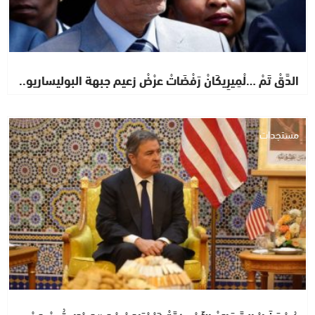
الدَّقْ تَمْ …لْمِيرِيكَانْ رَفْضَاتْ عرْضْ زعيم جبهة البوليساريو..
مستجدات