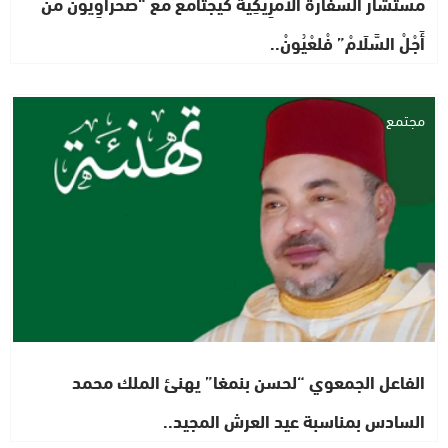
مُسْتَشَارْ السَّفَارَةْ الأَمْرِيكِيَّةْ كَيْجْتَامَعْ مْعَ “صَحْرَاوِيُّونْ مَنْ
أَجْلْ السَّلَامْ” فْلعْيُونْ..
مجتمع
الفاعل الجمعوي “لحسن بنمغا” يهنئ الملك محمد
السادس بمناسبة عيد العرش المجيد..