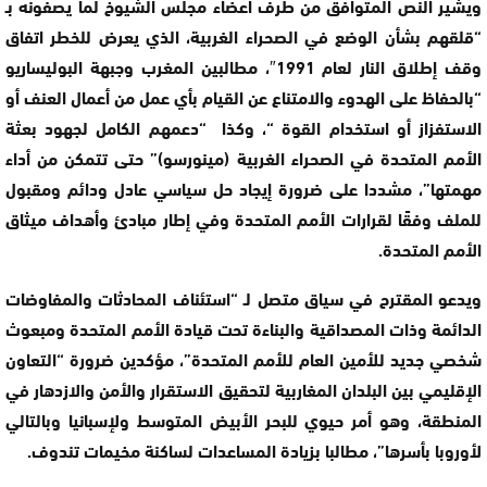
ويشير النص المتوافق من طرف أعضاء مجلس الشيوخ لما يصفونه بـ
“قلقهم بشأن الوضع في الصحراء الغربية، الذي يعرض للخطر اتفاق
وقف إطلاق النار لعام 1991″، مطالبين المغرب وجبهة البوليساريو
“بالحفاظ على الهدوء والامتناع عن القيام بأي عمل من أعمال العنف أو
الاستفزاز أو استخدام القوة “، وكذا “دعمهم الكامل لجهود بعثة
الأمم المتحدة في الصحراء الغربية (مينورسو)” حتى تتمكن من أداء
مهمتها”، مشددا على ضرورة إيجاد حل سياسي عادل ودائم ومقبول
للملف وفقًا لقرارات الأمم المتحدة وفي إطار مبادئ وأهداف ميثاق
الأمم المتحدة.
ويدعو المقترح في سياق متصل لـ “استئناف المحادثات والمفاوضات
الدائمة وذات المصداقية والبناءة تحت قيادة الأمم المتحدة ومبعوث
شخصي جديد للأمين العام للأمم المتحدة”، مؤكدين ضرورة “التعاون
الإقليمي بين البلدان المغاربية لتحقيق الاستقرار والأمن والازدهار في
المنطقة، وهو أمر حيوي للبحر الأبيض المتوسط ​​ولإسبانيا وبالتالي
لأوروبا بأسرها”، مطالبا بزيادة المساعدات لساكنة مخيمات تندوف.