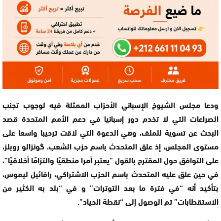
ودعا مجلس الشيوخ الإسباني الأحزاب الممثلة فيه لوجوب تجنب
الصراعات التي لا تخدم دور إسبانيا في دعم الأمم المتحدة قصد
البحث عن تسوية للملف، وهي الدعوة التي لاقت ترحيبا واسعا على
مستوى المجلس، إذ علق المتحدث باسم حزب الشعب، گونزالو روبلز،
على التوافق حول المقترح بالقول “يعتبر أمرا منطقيًا والتزامًا أخلاقيًا”،
في حين علق عليه المتحدث باسم الحزب الاشتراكي، رافائيل ليموس،
بتأكيد أنه “في فترة ما بعد التوترات” و في “بلد به الكثير من
الاستقطابات” تم الوصول إلى “نقطة الحياد”.