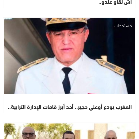
أشْ لْقَاوْ عَنْدُو..
مستجدات
المغرب يودع أوعلي حجير.. أحد أبرز قامات الإدارة الترابية..
مستجدات