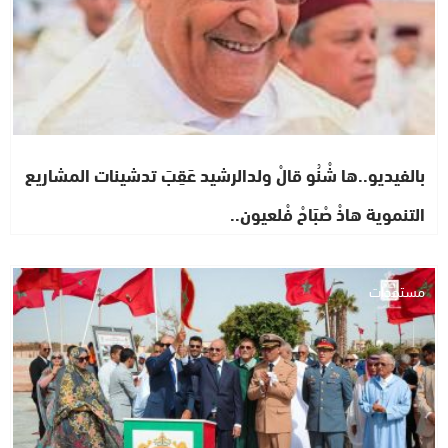
بالفيديو..ها شْنُو قالْ ولدالرشيد عَقِبَ تدشينات المشاريع
التنموية هاذْ صْبَاحْ فْلعيون..
مستجدات