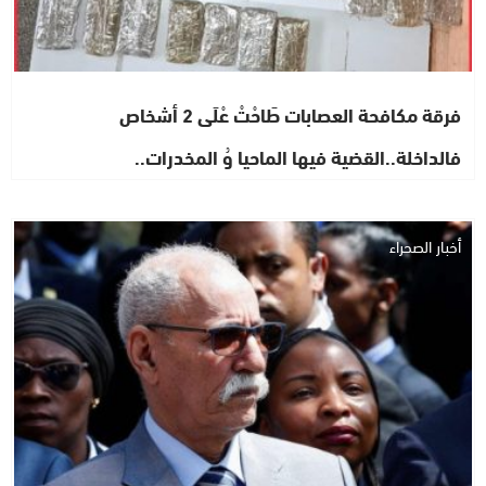
فرقة مكافحة العصابات طَاحْتْ عْلَى 2 أشخاص
فالداخلة..القضية فيها الماحيا وُ المخدرات..
أخبار الصحراء