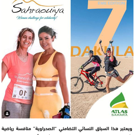
ويعتبر هذا السباق النسائي التضامني “الصحراوية” منافسة رياضية