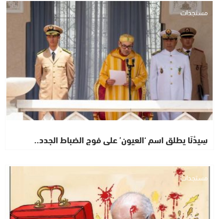
مستجدات
سِيدْنَا يطلق اسم ‘العيون’ على فوج الضباط الجدد..
مستجدات