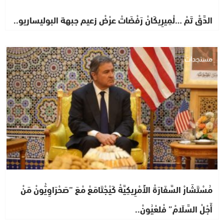
الدَّقْ تَمْ …لْمِيرِيكَانْ رَفْضَاتْ عرْضْ زعيم جبهة البوليساريو..
مستجدات
مُسْتَشَارْ السَّفَارَةْ الأَمْرِيكِيَّةْ كَيْجْتَامَعْ مْعَ “صَحْرَاوِيُّونْ مَنْ
أَجْلْ السَّلَامْ” فْلعْيُونْ..