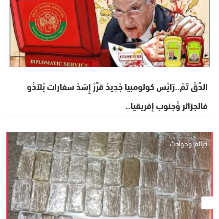
الدَّقْ تَمْ..رَايْس كولومبيا جْدِيدْ قرَّرْ إِسَدْ سفارات بْلاَدُو
فالجزائر وُجنوب إفريقيا..
جرائم وحوادث