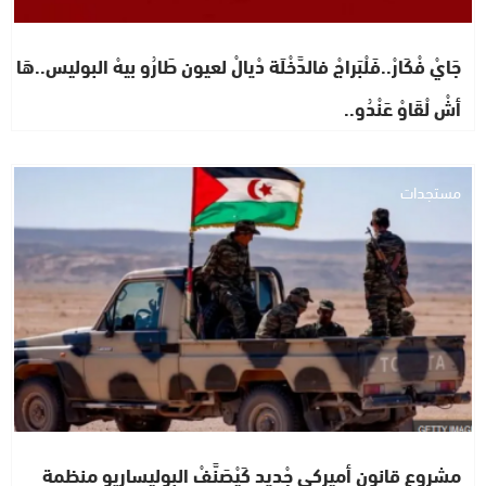
جَايْ فْكَارْ..فَلْبَراجْ فالدَّخْلَة دْيالْ لعيون طَارُو بيهْ البوليس..هَا
أشْ لْقَاوْ عَنْدُو..
مستجدات
مشروع قانون أميركي جْديد كَيْصَنَّفْ البوليساريو منظمة