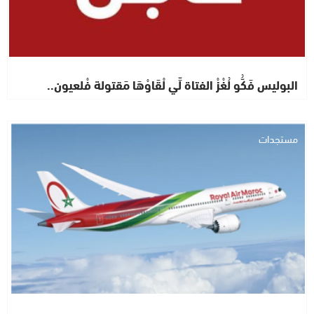
البوليس فَكُّو لُغْزْ الفتاة لِّي لْقَاوْهَا مَقتولة فْلعيون..
مستجدات