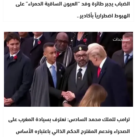
الضباب يجبر طائرة وفد “العيون الساقية الحمراء” على
الهبوط اضطرارياً بأكادير..
مستجدات
ترامب للملك محمد السادس: نعترف بسيادة المغرب على
الصحراء وندعم المقترح الحكم الذاتي باعتباره الأساس