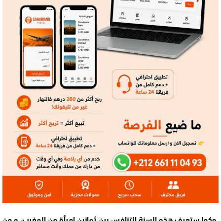
وكما ستعرف هذه السنة التنافس بين ثمانين امرأة من المغرب، و من