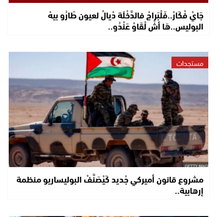
جَايْ فْكَارْ..فَلْبَراجْ فالدَّخْلَة دْيالْ لعيون طَارُو بيهْ
البوليس..هَا أشْ لْقَاوْ عَنْدُو..
مستجدات
مشروع قانون أميركي جْديد كَيْصَنَّفْ البوليساريو منظمة
إرهابية..