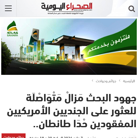
الرئيسية
جرائم وحوادث
جهود البحث مَزالْ مَتْوَاصْلَة
للعثور على الجنديين الأمريكيين
المفقودين حْدَا طانطان..
جرائم وحوادث
نشر في
7 مايو 2026 الساعة 20 و 18 دقيقة