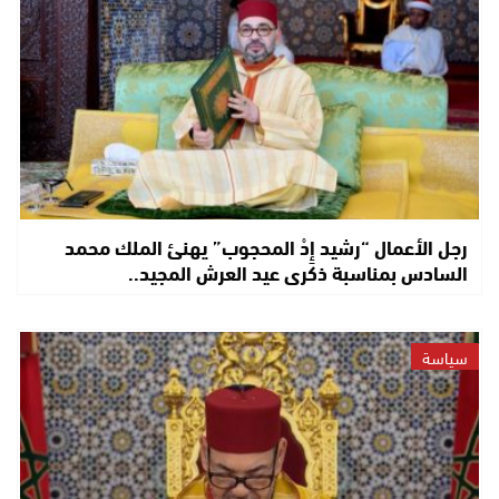
رجل الأعمال “رشيد إِدْ المحجوب” يهنئ الملك محمد
السادس بمناسبة ذكرى عيد العرش المجيد..
سياسة