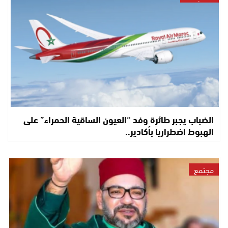
الضباب يجبر طائرة وفد “العيون الساقية الحمراء” على
الهبوط اضطرارياً بأكادير..
مجتمع