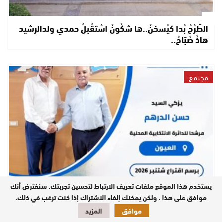
الطَّرْحْ بْدَا كَيْسخَنْ..ها شكُونْ اسْتَقْبَلْ حمدي ولدالرشيد
هاذْ صْبَاحْ..
مجتمع
يستخدم هذا الموقع ملفات تعريف الارتباط لتحسين تجربتك. سنفترض أنك
تزكية حسن الدرهم مرشحاً عن الدائرة الانتخابية المحلية
موافق على هذا ، ولكن يمكنك إلغاء الاشتراك إذا كنت ترغب في ذلك.
بالعيون..
موافق
المزيد