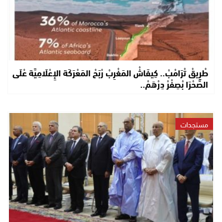
طْرِيقْ تْرَامْبْ.. كِيفَاشْ المَغْرِبْ رْبَحْ المَعْرَكَة الإِعْلَامِيَّة عْلَى
الصَّحْرَا بْصِفْرْ دِرْهَمْ..
مستجدات