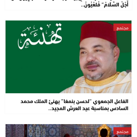
أَجْلْ السَّلَامْ” فْلعْيُونْ..
مجتمع
الفاعل الجمعوي “لحسن بنمغا” يهنئ الملك محمد
السادس بمناسبة عيد العرش المجيد..
مجتمع