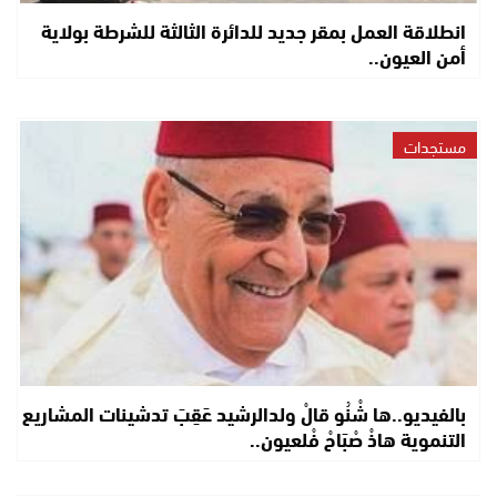
انطلاقة العمل بمقر جديد للدائرة الثالثة للشرطة بولاية
أمن العيون..
مستجدات
بالفيديو..ها شْنُو قالْ ولدالرشيد عَقِبَ تدشينات المشاريع
التنموية هاذْ صْبَاحْ فْلعيون..