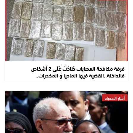
فرقة مكافحة العصابات طَاحْتْ عْلَى 2 أشخاص
فالداخلة..القضية فيها الماحيا وُ المخدرات..
أخبار الصحراء