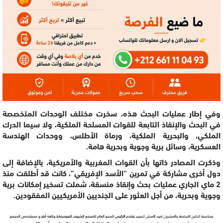
وفي إطار عمليات البحث هذه، سخرت مختلف الوحدات المتخصصة
في البحث والإنقاذ التابعة للقوات المسلحة الملكية، ولا سيما الدرك
الملكي، والبحرية الملكية، ورماة الأطلس، ووحدات الهندسة
العسكرية، وسائل برية وجوية وبحرية هامة.
وذكرت المصادر ذاتها بأن القوات المغربية والأمريكية، بالإضافة إلى
دول أخرى مشاركة في تمرين “الأسد الإفريقي”، كانت قد أطلقت منذ
2 ماي الجاري عمليات بحث وإنقاذ منسقة، شملت تسخير إمكانات برية
وجوية وبحرية، من أجل العثور على الجنديين الأمريكيين المفقودين.