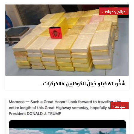
جرائم وحوادث
شَدُّو 61 كيلو دْيَالْ الكوكايين فَالكركرات..
سياسة