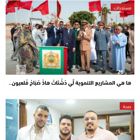
مستجدات
ها هي المشاريع التنموية لِّي دّشْنَاتْ هاذْ صْبَاحْ فْلعيون..
صحة