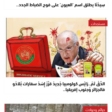
سِيدْنَا يطلق اسم ‘العيون’ على فوج الضباط الجدد..
مستجدات
الدَّقْ تَمْ..رَايْس كولومبيا جْدِيدْ قرَّرْ إِسَدْ سفارات بْلاَدُو
فالجزائر وُجنوب إفريقيا..
جرائم وحوادث