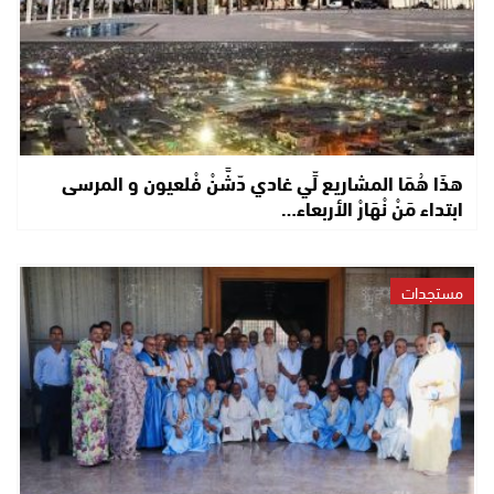
هذَا هُمَا المشاريع لِّي غادي دّشَّنْ فْلعيون و المرسى
ابتداء مَنْ نْهَارْ الأربعاء…
مستجدات