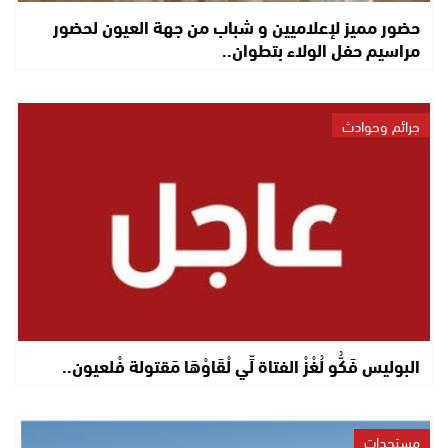
حضور مميز لإعلاميين و شباب من جهة العيون لحضور
مراسيم حفل الولاء بتطوان..
جرائم وحوادث
البوليس فَكُّو لُغْزْ الفتاة لِّي لْقَاوْهَا مَقتولة فْلعيون..
مستجدات