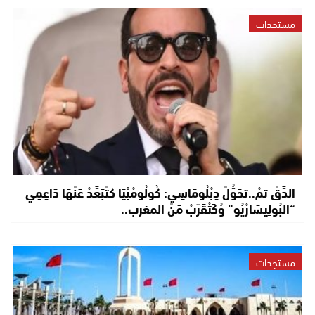
مستجدات
الدَّقْ تَمْ..تَحَوُّلْ دِبْلُومَاسِي: كُولُومْبْيَا كَتْبَعَّدْ عَنْهَا دَاعِمِي
“البُولِيسَارْيُو” وُكَتْقَرَّبْ مَنْ المغرب..
مستجدات