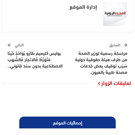
إدارة الموقع
السابق
التالي
مراسلة رسمية لوزير الصحة
بوليس كليميم طَارُو بْوَاحْدْ خَيْنَا
من طرف هيئة حقوقية دولية
مَتْوَرَّطْ فَالاتجار فَالشُّهب
سَبَب توقيف بعض خدمات
الاصطناعية بدون سند قانوني..
مصحة طبية بالعيون.
تعليقات الزوار
إحصائيات الموقع