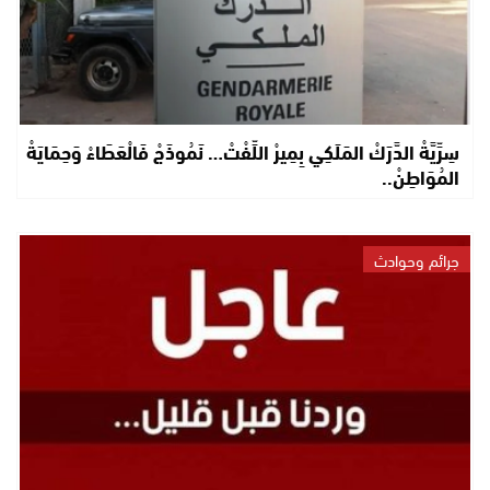
سِرِّيَّةْ الدَّرَكْ المَلَكِي بِمِيرْ اللِّفْتْ… نَمُوذَجْ فَالْعَطَاءْ وَحِمَايَةْ
المُوَاطِنْ..
جرائم وحوادث