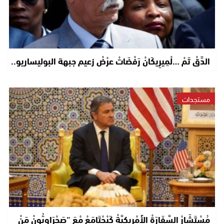
الدَّقْ تَمْ …لْمِيرِيكَانْ رَفْضَاتْ عرْضْ زعيم جبهة البوليساريو..
مستجدات
مُسْتَشَارْ السَّفَارَةْ الأَمْرِيكِيَّةْ كَيْجْتَامَعْ مْعَ “صَحْرَاوِيُّونْ مَنْ