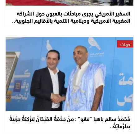
السفير الأمريكي يجري مباحثات بالعيون حول الشراكة
المغربية الأمريكية ودينامية التنمية بالأقاليم الجنوبية..
جهات
مُحَمَّدْ سالم باهيا “فانو” : مِنْ خِدْمَةْ المَيْدَانْ لِتَزْكِيَةْ حِزْبِيَّةْ
بِطَرْفَايَةْ..