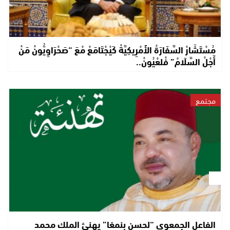
مُسْتَشَارْ السَّفَارَةْ الأَمْرِيكِيَّةْ كَيْجْتَامَعْ مْعَ “صَحْرَاوِيُّونْ مَنْ
أَجْلْ السَّلَامْ” فْلعْيُونْ..
مجتمع
الفاعل الجمعوي “لحسن بنمغا” يهنئ الملك محمد