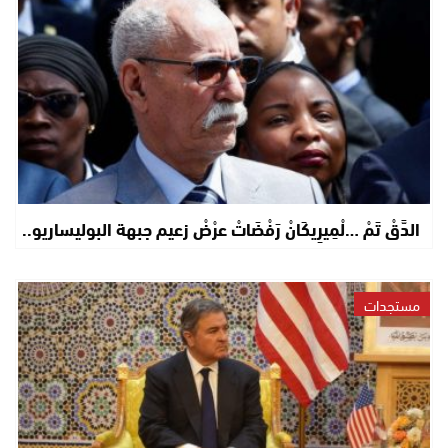
الدَّقْ تَمْ …لْمِيرِيكَانْ رَفْضَاتْ عرْضْ زعيم جبهة البوليساريو..
مستجدات