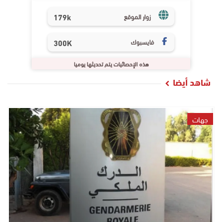
179k
زوار الموقع
فايسبوك
300K
هذه الإحصائيات يتم تحديثها يوميا
شاهد أيضا
جهات