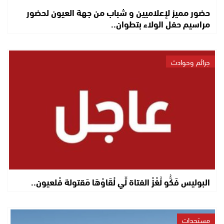
حضور مميز لإعلاميين و شباب من جهة العيون لحضور
مراسيم حفل الولاء بتطوان..
جرائم وحوادث
البوليس فَكُّو لُغْزْ الفتاة لِّي لْقَاوْهَا مَقتولة فْلعيون..
مستجدات