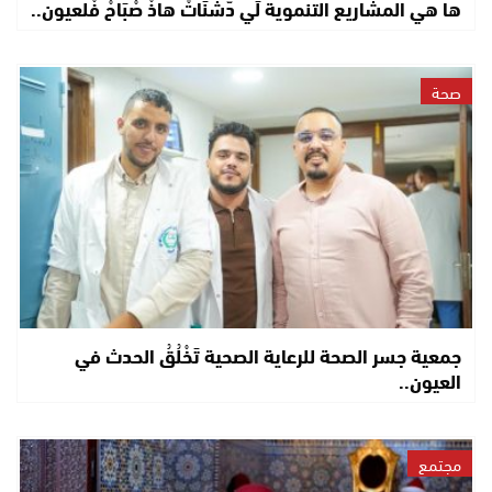
ها هي المشاريع التنموية لِّي دّشْنَاتْ هاذْ صْبَاحْ فْلعيون..
صحة
جمعية جسر الصحة للرعاية الصحية تَخْلُقُ الحدث في
العيون..
مجتمع