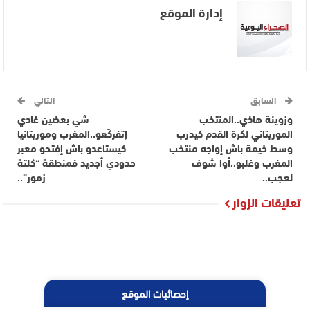
إدارة الموقع
السابق
التالي
وزوينة هاذي..المنتخب
شي بعضين غادي
الموريتاني لكرة القدم كيدرب
إتفركّعو..المغرب وموريتانيا
وسط خيمة باش إواجه منتخب
كيستاعدو باش إفتحو معبر
المغرب وغلبو..أوا شوف
حدودي أجديد فمنطقة “كلتة
لعجب..
زمور”..
تعليقات الزوار
إحصائيات الموقع