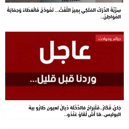
سِرِّيَّةْ الدَّرَكْ المَلَكِي بِمِيرْ اللِّفْتْ… نَمُوذَجْ فَالْعَطَاءْ وَحِمَايَةْ
المُوَاطِنْ..
جرائم وحوادث
جَايْ فْكَارْ..فَلْبَراجْ فالدَّخْلَة دْيالْ لعيون طَارُو بيهْ
البوليس..هَا أشْ لْقَاوْ عَنْدُو..