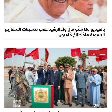
بالفيديو..ها شْنُو قالْ ولدالرشيد عَقِبَ تدشينات المشاريع
التنموية هاذْ صْبَاحْ فْلعيون..
مستجدات