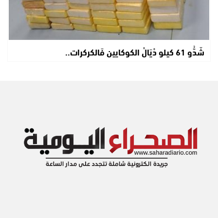
شَدُّو 61 كيلو دْيَالْ الكوكايين فَالكركرات..