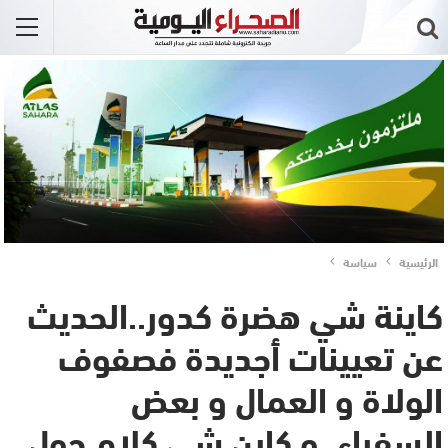
الرئيسية
سياسة
كاينة شي هضرة كدور..الحديث
عن تعيينات أجديدة فصفوف
الولاة و العمال و بعض
السفراء..و كاين شي كلام حول