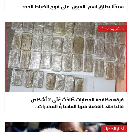
سِيدْنَا يطلق اسم ‘العيون’ على فوج الضباط الجدد..
جرائم وحوادث
فرقة مكافحة العصابات طَاحْتْ عْلَى 2 أشخاص
فالداخلة..القضية فيها الماحيا وُ المخدرات..
أخبار الصحراء