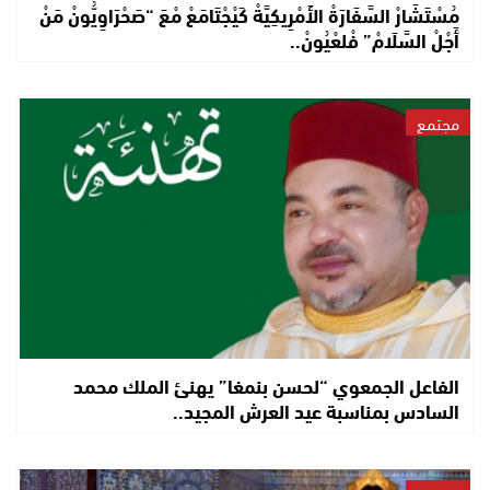
مُسْتَشَارْ السَّفَارَةْ الأَمْرِيكِيَّةْ كَيْجْتَامَعْ مْعَ “صَحْرَاوِيُّونْ مَنْ
أَجْلْ السَّلَامْ” فْلعْيُونْ..
مجتمع
الفاعل الجمعوي “لحسن بنمغا” يهنئ الملك محمد
السادس بمناسبة عيد العرش المجيد..