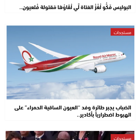
البوليس فَكُّو لُغْزْ الفتاة لِّي لْقَاوْهَا مَقتولة فْلعيون..
مستجدات
الضباب يجبر طائرة وفد “العيون الساقية الحمراء” على
الهبوط اضطرارياً بأكادير..
مستجدات