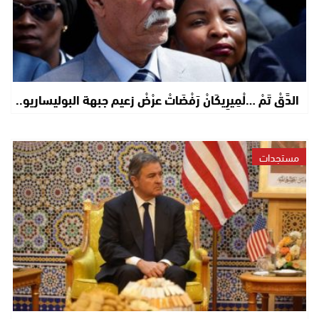
الدَّقْ تَمْ …لْمِيرِيكَانْ رَفْضَاتْ عرْضْ زعيم جبهة البوليساريو..
مستجدات