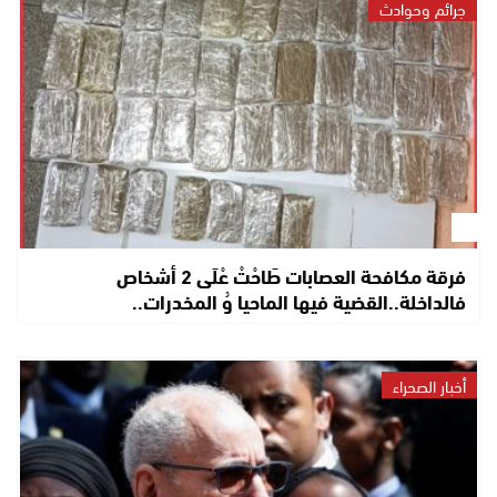
جرائم وحوادث
فرقة مكافحة العصابات طَاحْتْ عْلَى 2 أشخاص
فالداخلة..القضية فيها الماحيا وُ المخدرات..
أخبار الصحراء