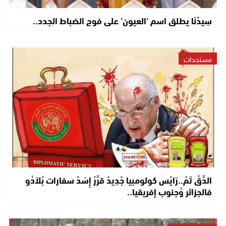
سِيدْنَا يطلق اسم ‘العيون’ على فوج الضباط الجدد..
مستجدات
الدَّقْ تَمْ..رَايْس كولومبيا جْدِيدْ قرَّرْ إِسَدْ سفارات بْلاَدُو
فالجزائر وُجنوب إفريقيا..