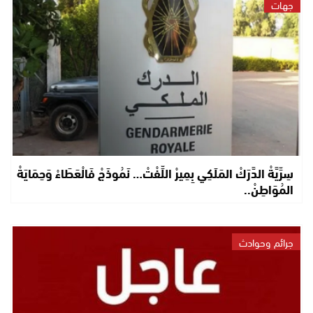
جهات
سِرِّيَّةْ الدَّرَكْ المَلَكِي بِمِيرْ اللِّفْتْ… نَمُوذَجْ فَالْعَطَاءْ وَحِمَايَةْ
المُوَاطِنْ..
جرائم وحوادث