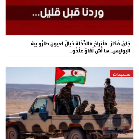
جَايْ فْكَارْ..فَلْبَراجْ فالدَّخْلَة دْيالْ لعيون طَارُو بيهْ
البوليس..هَا أشْ لْقَاوْ عَنْدُو..
مستجدات