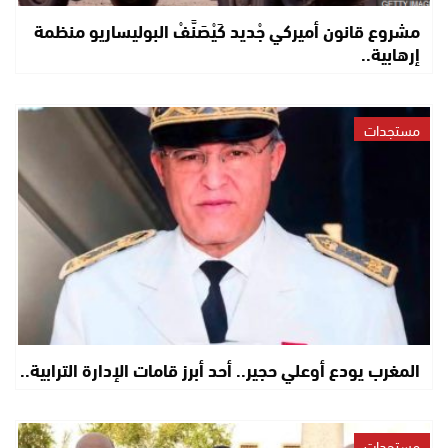
مشروع قانون أميركي جْديد كَيْصَنَّفْ البوليساريو منظمة
إرهابية..
مستجدات
المغرب يودع أوعلي حجير.. أحد أبرز قامات الإدارة الترابية..
مستجدات