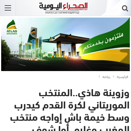
الرئيسية
رياضة
وزوينة هاذي..المنتخب
الموريتاني لكرة القدم كيدرب
وسط خيمة باش إواجه منتخب
المغرب وغلبو..أوا شوف