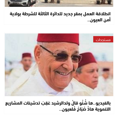
انطلاقة العمل بمقر جديد للدائرة الثالثة للشرطة بولاية
أمن العيون..
مستجدات
بالفيديو..ها شْنُو قالْ ولدالرشيد عَقِبَ تدشينات المشاريع
التنموية هاذْ صْبَاحْ فْلعيون..