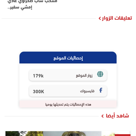
منتخب شاب صحراوي غادي
إمشي سفير..
تعليقات الزوار
إحصائيات الموقع
179k
زوار الموقع
فايسبوك
300K
هذه الإحصائيات يتم تحديثها يوميا
شاهد أيضا