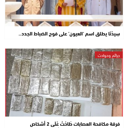
سِيدْنَا يطلق اسم ‘العيون’ على فوج الضباط الجدد..
جرائم وحوادث
فرقة مكافحة العصابات طَاحْتْ عْلَى 2 أشخاص