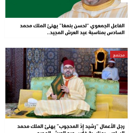
الفاعل الجمعوي “لحسن بنمغا” يهنئ الملك محمد
السادس بمناسبة عيد العرش المجيد..
مجتمع
رجل الأعمال “رشيد إِدْ المحجوب” يهنئ الملك محمد
السادس بمناسبة ذكرى عيد العرش المجيد..