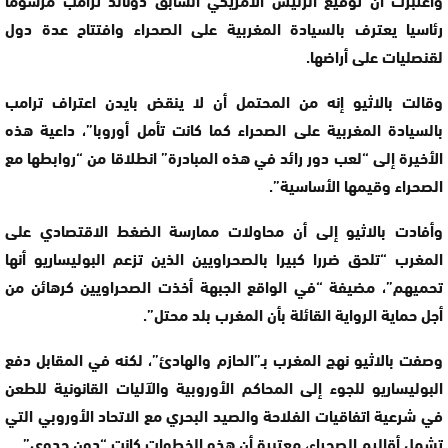
رئاسيا يعترف بالسيادة المغربية على الصحراء وافتتاح عدة دول
لقنصليات على أراضها.
وقالت بالاثيو إنه من المحتمل أن لا ينقض بايدن اعتراف ترامب
بالسيادة المغربية على الصحراء كما كانت تأمل أوروبا”، داعية هذه
الأخيرة إلى “لعب دور رائد في هذه المبادرة” انطلاقا من “روابطها مع
الصحراء وقيمها الأساسية”.
وأفادت بالاثيو إلى أن محاولات ممارسة الضغط الاقتصادي على
المغرب “تلحق ضررا كبيرا بالصحراويين الذين تزعم البوليساريو أنها
تحميهم”، مضيفة “في الواقع الجبهة أخذت الصحراويين كرهائن من
أجل حماية الرواية القائلة بأن المغرب بلد محتل”.
وصفت بالاثيو نهج المغرب بـ”الحازم والهادئ”، لكنه في المقابل دفع
البوليساريو للجوء إلى المحاكم الأوروبية والآليات القانونية للطعن
في شرعية اتفاقيات الفلاحة والصيد البحري مع الاتحاد الأوروبي التي
تشمل أقاليم الصحراء، معتبرة أن هذه الخطوات كانت “دون جدوى”.