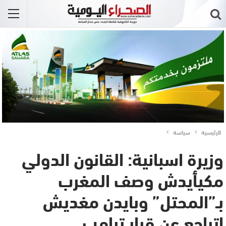
الرئيسية
سياسة
وزيرة اسبانية: القانون الدولي
مكيأيدش وصف المغرب
بـ”المحتل” وبايدن مغديش
إتراجع عن قرار ترامب..