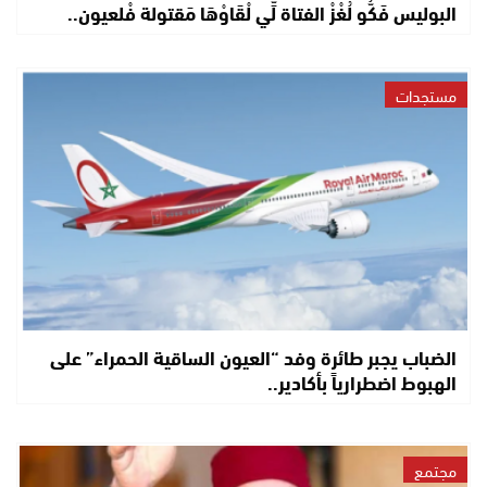
البوليس فَكُّو لُغْزْ الفتاة لِّي لْقَاوْهَا مَقتولة فْلعيون..
مستجدات
الضباب يجبر طائرة وفد “العيون الساقية الحمراء” على
الهبوط اضطرارياً بأكادير..
مجتمع