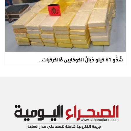
شَدُّو 61 كيلو دْيَالْ الكوكايين فَالكركرات..