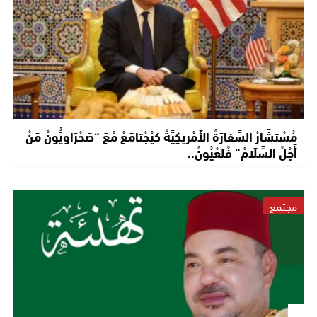
مُسْتَشَارْ السَّفَارَةْ الأَمْرِيكِيَّةْ كَيْجْتَامَعْ مْعَ “صَحْرَاوِيُّونْ مَنْ
أَجْلْ السَّلَامْ” فْلعْيُونْ..
مجتمع