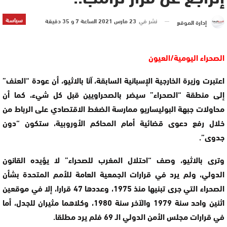
سياسة
نشر في
23 مارس 2021 الساعة 7 و 35 دقيقة
إدارة الموقع
الصحراء اليومية/العيون
اعتبرت وزيرة الخارجية الإسبانية السابقة، آنا بالاثيو، أن عودة “العنف”
إلى منطقة “الصحراء” سيضر بالصحراويين قبل كل شيء، كما أن
محاولات جبهة البوليساريو ممارسة الضغط الاقتصادي على الرباط من
خلال رفع دعوى قضائية أمام المحاكم الأوروبية، ستكون “دون
جدوى”.
وترى بالاثيو، وصف “احتلال المغرب للصحراء” لا يؤيده القانون
الدولي، ولم يرد في قرارات الجمعية العامة للأمم المتحدة بشأن
الصحراء التي جرى تبنيها منذ 1975، وعددها 47 قرارا، إلا في موقعين
اثنين واحد سنة 1979 والآخر سنة 1980، وكلاهما مثيران للجدل، أما
في قرارات مجلس الأمن الدولي الـ 69 فلم يرد مطلقا.