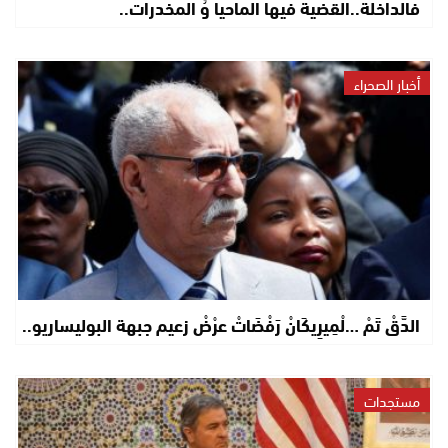
فالداخلة..القضية فيها الماحيا وُ المخدرات..
أخبار الصحراء
الدَّقْ تَمْ …لْمِيرِيكَانْ رَفْضَاتْ عرْضْ زعيم جبهة البوليساريو..
مستجدات