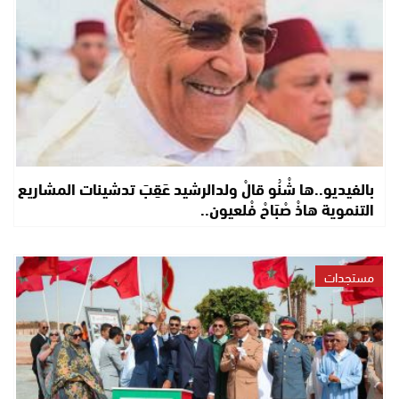
بالفيديو..ها شْنُو قالْ ولدالرشيد عَقِبَ تدشينات المشاريع
التنموية هاذْ صْبَاحْ فْلعيون..
مستجدات