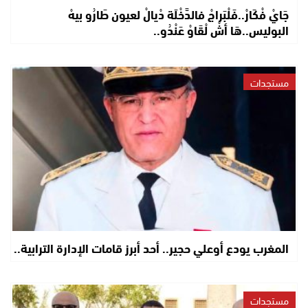
جَايْ فْكَارْ..فَلْبَراجْ فالدَّخْلَة دْيالْ لعيون طَارُو بيهْ
البوليس..هَا أشْ لْقَاوْ عَنْدُو..
مستجدات
المغرب يودع أوعلي حجير.. أحد أبرز قامات الإدارة الترابية..
مستجدات