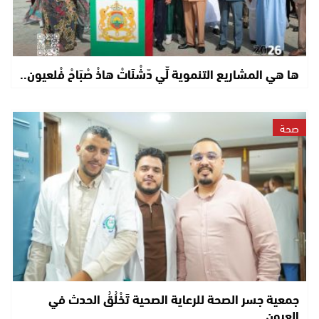
ها هي المشاريع التنموية لِّي دّشْنَاتْ هاذْ صْبَاحْ فْلعيون..
صحة
جمعية جسر الصحة للرعاية الصحية تَخْلُقُ الحدث في
العيون..