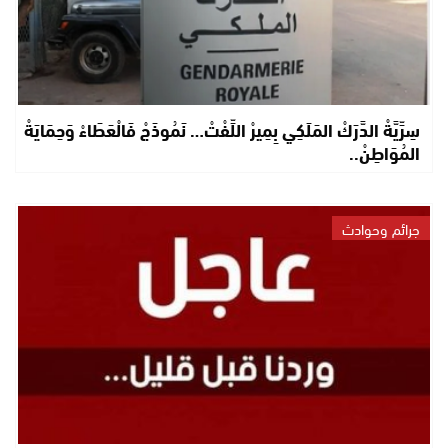
سِرِّيَّةْ الدَّرَكْ المَلَكِي بِمِيرْ اللِّفْتْ… نَمُوذَجْ فَالْعَطَاءْ وَحِمَايَةْ
المُوَاطِنْ..
جرائم وحوادث