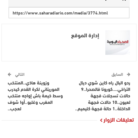
إدارة الموقع
السابق
التالي
ردو البال راه كاين شوي ديال
وزوينة هاذي..المنتخب
التراخي….كورونا فالصحرا..9
الموريتاني لكرة القدم كيدرب
حالات تسجلات فجهة
وسط خيمة باش إواجه منتخب
لعيون..10 حالات فجهة
المغرب وغلبو..أوا شوف
الداخلة..1 حالة فجهة كليميم..
لعجب..
تعليقات الزوار