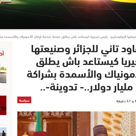
البوليساريو.. رايس نيجيريا كيستاعد باش يطلق منصة ضخمة لإنتاج الأمونياك والأسمدة بشراكة مع المغرب بقيمة .3
د تاني للجزائر وصنيعتها
أخ
جيريا كيستاعد باش يطلق
أمونياك والأسمدة بشراكة
سياسة