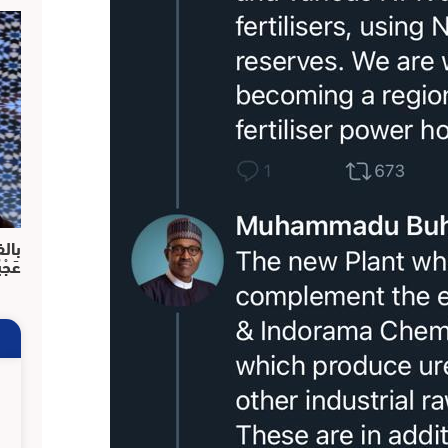
بالف
عَجْ