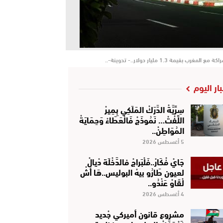
1 مليار دولار..- تدوينة-..
بار اليوم
سِرِّيَّةْ الدَّرَكْ المَلَكِي بِمِيرْ
اللِّفْتْ… نَمُوذَجْ فَالْعَطَاءْ وَحِمَايَةْ
المُوَاطِنْ..
5 أغسطس 2026
جَايْ فْكَارْ..فَلْبَراجْ فالدَّخْلَة دْيالْ
لعيون طَارُو بيهْ البوليس..هَا أشْ
لْقَاوْ عَنْدُو..
4 أغسطس 2026
مشروع قانون أميركي جْديد