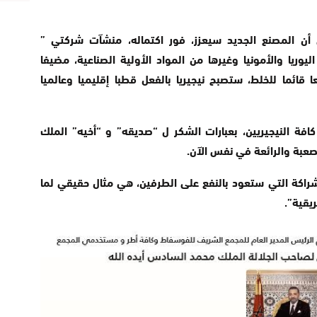
 أن المصنع الجديد سيعزز، فور اكتماله، منشآت شركتي ”
Iindorama chemicals” لإنتاج اليوريا والأمونيا وغيرها من المواد الأولية الصناعية، مضيفا
نضاف هذه المشاريع إلى 44 مصنعا قائما للخلط، ستصبح نيجيريا بالفعل قطبا إقليميا وعالميا
افة النيجيريين، بعبارات الشكر ل “صديقه” و “أخيه” الملك
عبة والرائعة في نفس الآن.
شراكة التي ستعود بالنفع على الطرفين، هي مثال حقيقي لما
ريقية”.