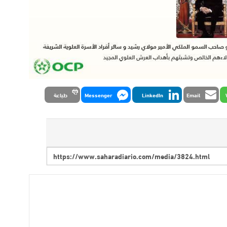
Email
LinkedIn
Messenger
طباعة