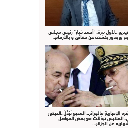
فيديو…لأول مرة..”أحمد خيار” رئيس مجلس
يم بوجدور يكشف عن حقائق و بالأرقام..
رة الإخبارية فالجزائر…المذيع تْبَدَّلْ..الديكور
دَّلْ..الملابس تْبدْلاَتْ مع بعض الفواصل
هارية عن الجزائر…