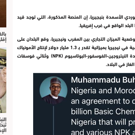
دي الأسمدة بنيجيريا، إن المنصة المذكورة، التي توجد قيد
البلد الواقع في غرب إفريقيا.
بال
إقل
عية الميزان التجاري بين المغرب ونيجيريا، وقع البلدان على
اتفاقية لتطوير منصة للمواد الكيميائية الأساسية في نيجيريا بميزانية تقدر بـ 1.3 مليار دولار لإنتاج الأمونياك
والحامض الفوسفوري، وحامض الكبريت وأسمدة النيتروجين-الفوسفور-البوتاسيوم (NPK) وثنائي فوسفات
النش
تْبَ
الإش