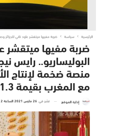
الرئيسية
سياسة
ضربة مفيها ميتقشر عاود تاني للجزائر وصنيعتها 
ضربة مفيها ميتقشر عاو
البوليساريو.. رايس ني
منصة ضخمة لإنتاج ال
مع المغرب بقيمة 1.3 مليار دولار..- تدوينة-..
نشر في
26 مارس 2021 الساعة 12 و 51 دقيقة
إدارة الموقع