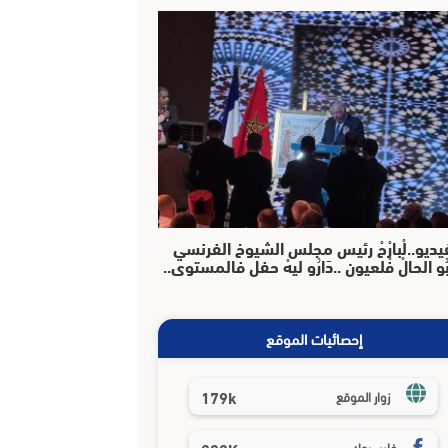
يديو..لْبارْحْ رئيس مجلس الشيوخ الفرنسي
بُو الحالْ فْلعيون ..دَارُو ليهْ حفل فالمستوى..
إحصائيات الموقع
179k
زوار الموقع
فايسبوك