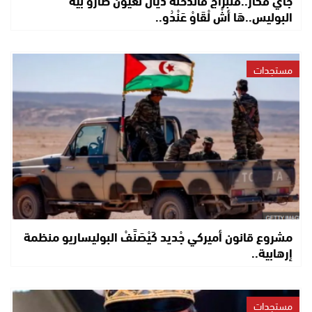
البوليس..هَا أشْ لْقَاوْ عَنْدُو..
مستجدات
مشروع قانون أميركي جْديد كَيْصَنَّفْ البوليساريو منظمة
إرهابية..
مستجدات