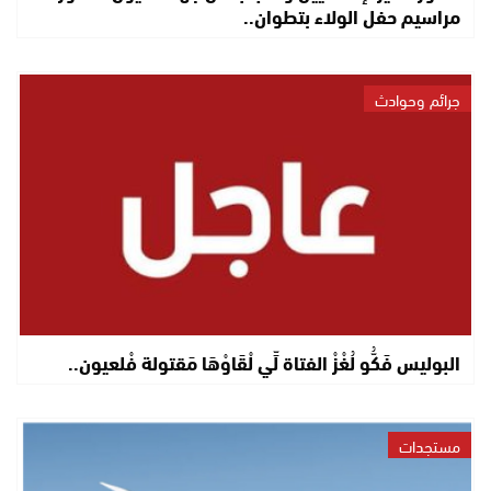
مراسيم حفل الولاء بتطوان..
جرائم وحوادث
البوليس فَكُّو لُغْزْ الفتاة لِّي لْقَاوْهَا مَقتولة فْلعيون..
مستجدات