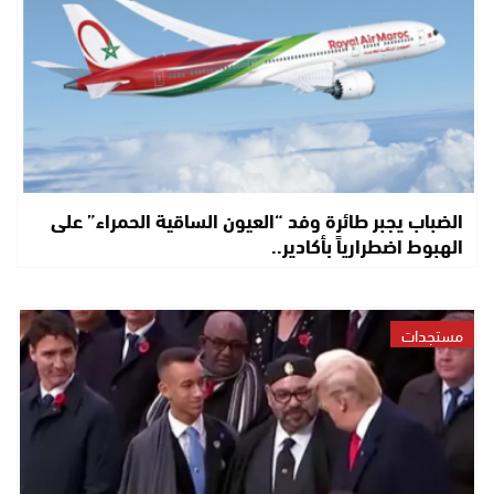
الضباب يجبر طائرة وفد “العيون الساقية الحمراء” على
الهبوط اضطرارياً بأكادير..
مستجدات