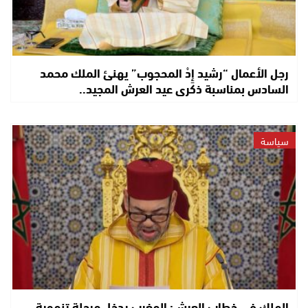
رجل الأعمال “رشيد إِدْ المحجوب” يهنئ الملك محمد
السادس بمناسبة ذكرى عيد العرش المجيد..
سياسة
الملك في خطاب العرش: المغرب يدخل مرحلة تنموية