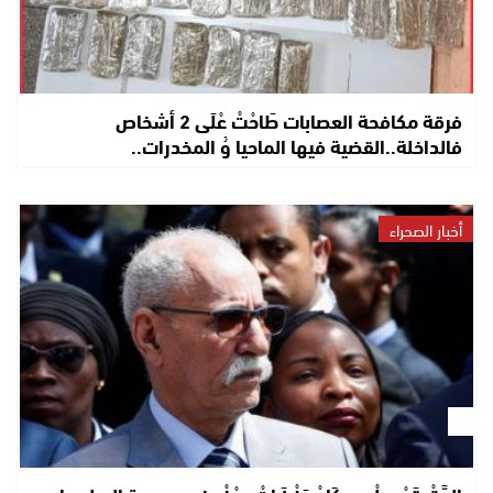
فرقة مكافحة العصابات طَاحْتْ عْلَى 2 أشخاص
فالداخلة..القضية فيها الماحيا وُ المخدرات..
أخبار الصحراء