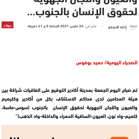
لحقوق الإنسان بالجنوب…
جهات
نشر في
26 مارس 2021 الساعة 8 و 41 دقيقة
إدارة الموقع
الصحراء اليومية/ حميد بوفوس
تم صباح اليوم الجمعة بمدينة أكادير التوقيع على اتفاقيات شراكة بين
هيئة المحامين لدى محاكم الاستئناف بكل من أكادير وكليميم
والعيون واللجان الجهوية لحقوق الإنسان بالجنوب (سوس-ماسة،
كلميم-واد نون، العيون-الساقية الحمراء والداخلة-واد الذهب)”