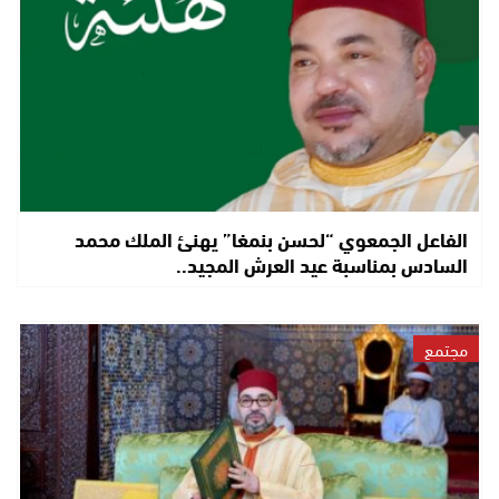
الفاعل الجمعوي “لحسن بنمغا” يهنئ الملك محمد
السادس بمناسبة عيد العرش المجيد..
مجتمع