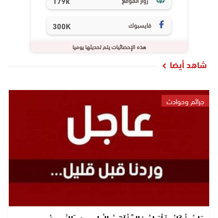
179k
فايسبوك
300K
هذه الإحصائيات يتم تحديثها يوميا
شاهد أيضا
جرائم وحوادث
جَايْ فْكَارْ..فَلْبَراجْ فالدَّخْلَة دْيالْ لعيون طَارُو بيهْ