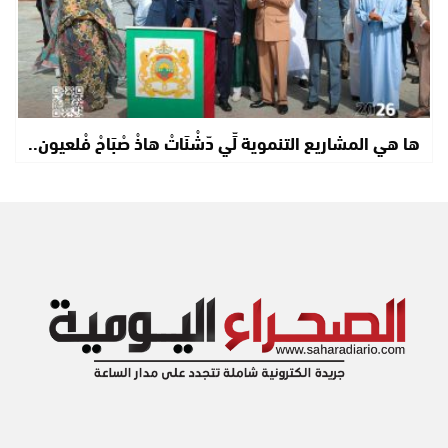
ها هي المشاريع التنموية لِّي دّشْنَاتْ هاذْ صْبَاحْ فْلعيون..