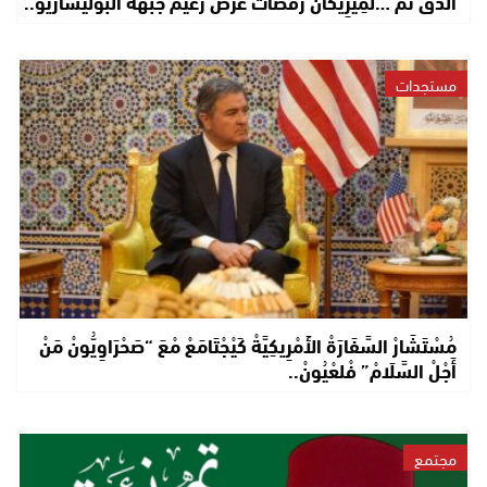
الدَّقْ تَمْ …لْمِيرِيكَانْ رَفْضَاتْ عرْضْ زعيم جبهة البوليساريو..
مستجدات
مُسْتَشَارْ السَّفَارَةْ الأَمْرِيكِيَّةْ كَيْجْتَامَعْ مْعَ “صَحْرَاوِيُّونْ مَنْ
أَجْلْ السَّلَامْ” فْلعْيُونْ..
مجتمع