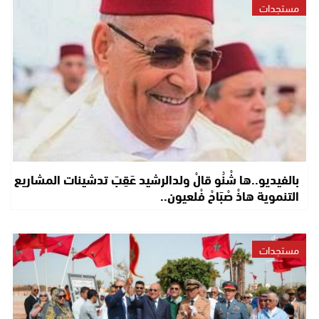
مستجدات
بالفيديو..ها شْنُو قالْ ولدالرشيد عَقِبَ تدشينات المشاريع
التنموية هاذْ صْبَاحْ فْلعيون..
مستجدات