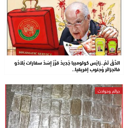
الدَّقْ تَمْ..رَايْس كولومبيا جْدِيدْ قرَّرْ إِسَدْ سفارات بْلاَدُو
فالجزائر وُجنوب إفريقيا..
جرائم وحوادث