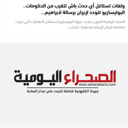
ولفات تستاغل أي حدث باش تتقرب من الحكومات..
البوليساريو تتودد لإيران برسالة لابراهيم…
الصحراء اليومية/العيون سارعت جبهة البوليساريو لاستغلال الانفجارات التي ضربت
محافظة كرمان الإيرانية وسقوط عشرات…