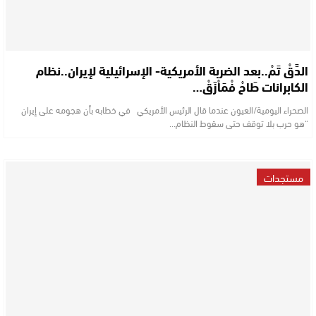
الدَّقْ تَمْ..بعد الضربة الأمريكية- الإسرائيلية لإيران..نظام
الكابرانات طَاحْ فْمَاْزَقْ…
الصحراء اليومية/العيون عندما قال الرئيس الأمريكي في خطابه بأن هجومه على إيران
“هو حرب بلا توقف حتى سقوط النظام…
مستجدات