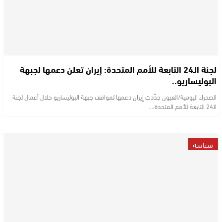
لجنة الـ24 التابعة للأمم المتحدة: إيران تعلن دعمها لجبهة
البوليساريو..
الصحراء اليومية/العيون جدَّدت إيران دعمها لمواقف جبهة البوليساريو خلال أعمال لجنة
الـ24 التابعة للأمم المتحدة،…
سياسة