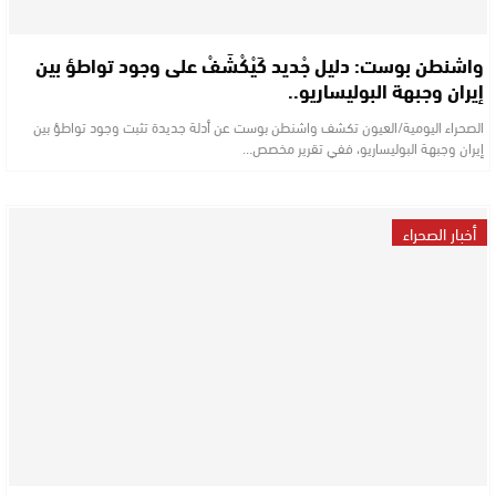
واشنطن بوست: دليل جْديد كَيْكْشَفْ على وجود تواطؤ بين
إيران وجبهة البوليساريو..
الصحراء اليومية/العيون تكشف واشنطن بوست عن أدلة جديدة تثبت وجود تواطؤ بين
إيران وجبهة البوليساريو، ففي تقرير مخصص…
أخبار الصحراء