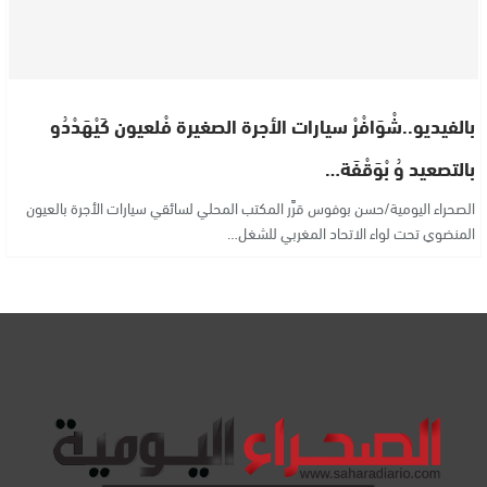
بالفيديو..شْوَافْرْ سيارات الأجرة الصغيرة فْلعيون كَيْهَدْدُو
بالتصعيد وُ بْوَقْفَة…
الصحراء اليومية/حسن بوفوس قرَّر المكتب المحلي لسائقي سيارات الأجرة بالعيون
المنضوي تحت لواء الاتحاد المغربي للشغل…