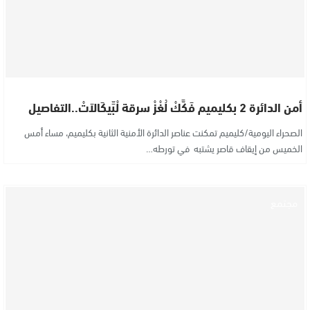
أمن الدائرة 2 بكليميم فَكَّكْ لُغْزْ سرقة لْبِّيكَالاَتْ..التفاصيل
الصحراء اليومية/كليميم تمكنت عناصر الدائرة الأمنية الثانية بكليميم، مساء أمس
الخميس من إيقاف قاصر يشتبه في تورطه…
مجتمع