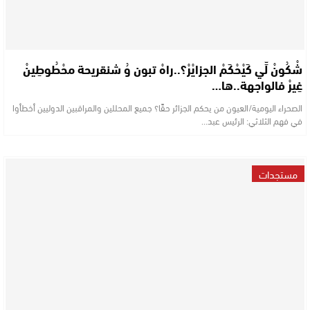
شْكُونْ لِّي كَيْحْكَمْ الجزايْرْ؟..راهْ تبون وُ شنقريحة محْطُوطِينْ
غِيرْ فالواجهة..ها…
الصحراء اليومية/العيون من يحكم الجزائر حقًا؟ جميع المحللين والمراقبين الدوليين أخطأوا
في فهم الثلاثي: الرئيس عبد…
مستجدات