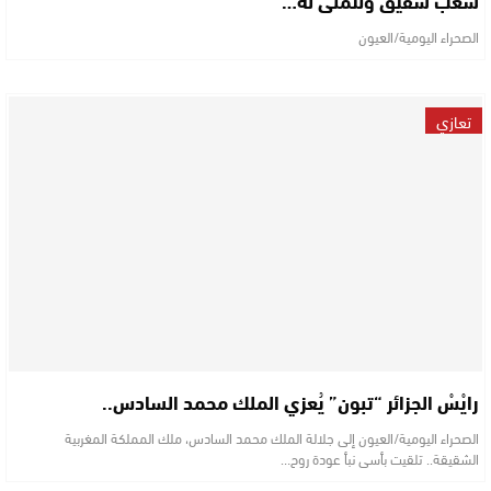
شعب شقيق ونتمنى له…
الصحراء اليومية/العيون
تعازي
رايْسْ الجزائر “تبون” يُعزي الملك محمد السادس..
الصحراء اليومية/العيون إلى جلالة الملك محمد السادس، ملك المملكة المغربية
الشقيقة.. تلقيت بأسى نبأ عودة روح…