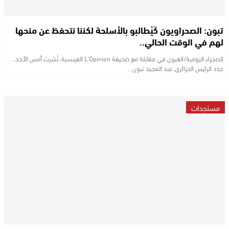
تبون: الصحراويون كَيْطالبو بالأسلحة لكننا نتحفظ عن منحها
لهم في الوقت الحالي..
الصحراء اليومية/العيون في مقابلة مع صحيفة L’Opinion الفرنسية، نُشرت أمس الأحد،
جدد الرئيس الجزائري عبد المجيد تبون…
مستجدات