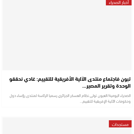
أخبار الصحراء
تبون فاجتماع منتدى الآلية الأفريقية للتقييم: غادي نحققو
الوحدة وتقرير المصير…
الصحراء اليومية/العيون تولى نظام العسكر الجزائري رسميا الرئاسة لمنتدى رؤساء دول
وحكومات الآلية الإفريقية للتقييم…
مستجدات