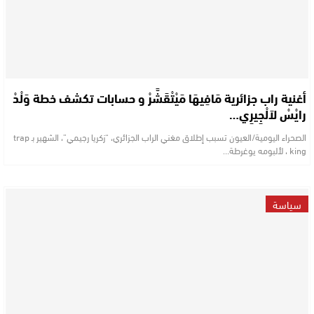
أغنية راب جزائرية مَافِيهَا مَيْتْقَشَّرْ و حسابات تكشف خطة وَلْدْ
رايْسْ لاَلْجِيرِي…
الصحراء اليومية/العيون تسبب إطلاق مغني الراب الجزائري، “زكريا رجيمي”، الشهير بـ trap
king ، لألبومه يوغرطة…
سياسة