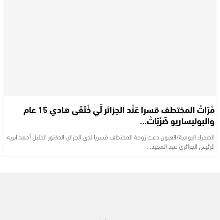
مْرَاتْ المختطف قسرا عَنْد الجزائر لِّي خْتَفَى هادي 15 عام
والبوليساريو ضَرْبَاتْ…
الصحراء اليومية/العيون دعت زوجة المختطف قسريا لدى الجزائر، الدكتور الخليل أحمد ابريه،
الرئيس الجزائري عبد المجيد…