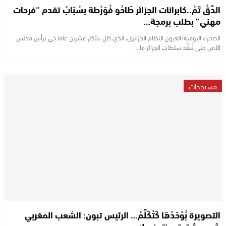
الدَّقْ تَمْ..كابرانات الجزائر طَاحُو فْوَرْطة بسْبَابْ تقدم “فرحات
مهني” بطلب برمجة…
الصحراء اليومية/العيون النظام الجزائري، الذي ظل ينتظر عشرين عاما كي يرأس مجلس
الأمن حتى تُنفِّذ سلطات الجزائر ما…
مستجدات
التصويرة بُوْحَدْهَا كَتْكَلَّمْ… الرئيس تبون: الشعب المغربي