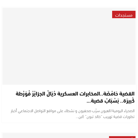
مستجدات
القضية حَامْضَة..المخابرات العسكرية دْيَالْ الجزايْرْ فْوَرْطة
كْبيرَة.. بَسْبَابْ قضية…
الصحراء اليومية/العيون سرّب صحفيون و نشطاء على مواقع التواصل الاجتماعي أخبار
تطورات قضية تهريب “خالد تبون” (ابن…