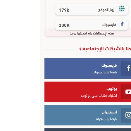
179k
زوار الموقع
فايسبوك
300K
هذه الإحصائيات يتم تحديثها يوميا
عنا بالشبكات الإجتماعية
فايسبوك
تابعنا بالفايسبوك
يوتوب
اشترك بقناتنا على يوتوب
انستغرام
تابعنا بانستغرام