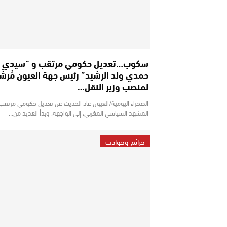
سكوب…تعديل حكومي مرتقب و “سيدي
حمدي ولد الرشيد” رئيس جهة العيون مُرشَّ
لمنصب وزير النقل…
الصحراء اليومية/العيون عاد الحديث عن تعديل حكومي مرتقب
المشهد السياسي المغربي، إلى الواجهة، وبدأ العديد من…
جرائم وحوادث