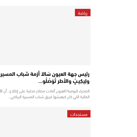
رياضة
رئيس جهة العيون سَالاَ أزمة شباب المسير
ولِيكِيـپْ والأطر تْوَصْلُو…
الصحراء اليومية/العيون أفادت مصادر محلية على إطلاع ، أن الأ
المالية اللي كان كيعيشها فريق شباب المسيرة الرياضي…
مستجدات