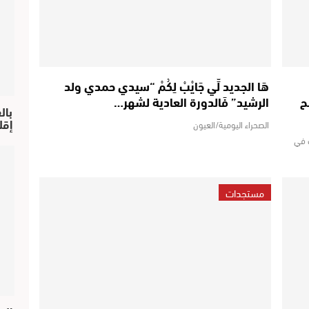
هَا الجديد لِّي جَايْبْ لِكُمْ “سيدي حمدي ولد
ح
الرشيد” فَالدورة العادية لشهر…
بال
إقل
الصحراء اليومية/العيون
 في
مستجدات