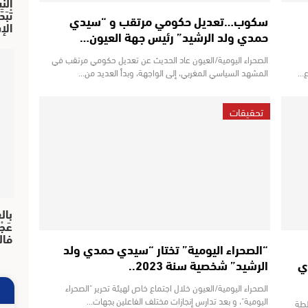
النش
تْبَ
سكوب…تعديل حكومي مرتقب و “سيدي
الإ
حمدي ولد الرشيد” رئيس جهة العيون…
الصحراء اليومية/العيون عاد الحديث عن تعديل حكومي مرتقب في
ع…
المشهد السياسي المغربي، إلى الواجهة، وبدأ العديد من…
تحقيقات
بال
عَجْ
فال
“الصحراء اليومية” تختار “سيدي حمدي ولد
ي
الرشيد” شخصية سنة 2023..
الصحراء اليومية/العيون خلال اجتماع خاص لهيئة تحرير "الصحراء
اليومية"، و بعد تدارس إنجازات مختلف الفاعلين بجهات…
لطة