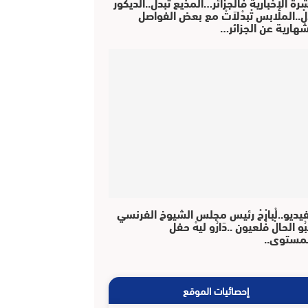
رة الإخبارية فالجزائر…المذيع تْبَدَّلْ..الديكور
دَّلْ..الملابس تْبدْلاَتْ مع بعض الفواصل
شهارية عن الجزائر…
فيديو..لْبارْحْ رئيس مجلس الشيوخ الفرنسي
بُو الحالْ فْلعيون ..دَارُو ليهْ حفل
مستوى..
إحصائيات الموقع