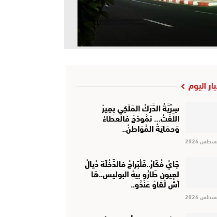
بار اليوم
سِرِّيَّةْ الدَّرَكْ المَلَكِي بِمِيرْ
اللِّفْتْ… نَمُوذَجْ فَالْعَطَاءْ
وَحِمَايَةْ المُوَاطِنْ..
جَايْ فْكَارْ..فَلْبَراجْ فالدَّخْلَة دْيالْ
لعيون طَارُو بيهْ البوليس..هَا
أشْ لْقَاوْ عَنْدُو..