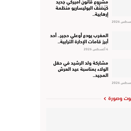
مشروع قانون أميركي جْديد
كَيْصَنَّفْ البوليساريو منظمة
إرهابية..
المغرب يودع أوعلي حجير.. أحد
أبرز قامات الإدارة الترابية..
4 أغسطس 2026
مشاركة ولد الرشيد في حفل
الولاء بمناسبة عيد العرش
المجيد..
ت وصورة