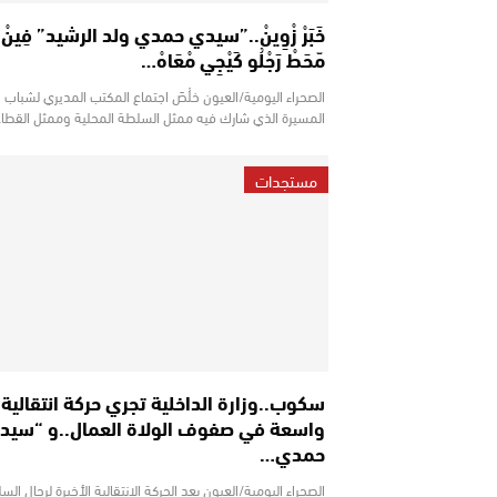
خَبَرْ زْوِينْ..”سيدي حمدي ولد الرشيد” فِينْ
مّحَطْ رَجْلُو كَيْجِي مْعَاهْ…
الصحراء اليومية/العيون خلُصَ اجتماع المكتب المديري لشباب
المسيرة الذي شارك فيه ممثل السلطة المحلية وممثل القطا
مستجدات
سكوب..وزارة الداخلية تجري حركة انتقالية
واسعة في صفوف الولاة العمال..و “سيد
حمدي…
الصحراء اليومية/العيون بعد الحركة الانتقالية الأخيرة لرجال الس