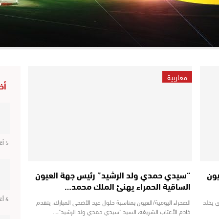
مغاربية
أخ
5 أغسطس 2026
ون
“سيدي حمدي ولد الرشيد” رئيس جهة العيون
الساقية الحمراء يهنئ الملك محمد…
4 أغسطس 2026
ي يخلد
الصحراء اليومية/العيون بمناسبة حلول عيد الأضحى المبارك، يتقدم
خادم الأعتاب الشريفة، السيد "سيدي حمدي ولد الرشيد"،…