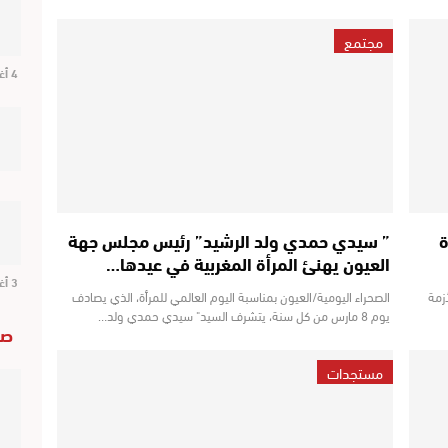
مجتمع
4 أغسطس 2026
ة
” سيدي حمدي ولد الرشيد” رئيس مجلس جهة
العيون يهنئ المرأة المغربية في عيدها…
3 أغسطس 2026
زمة
الصحراء اليومية/العيون بمناسبة اليوم العالمي للمرأة، الذي يصادف
يوم 8 مارس من كل سنة، يتشرف السيد" سيدي حمدي ولد…
صو
مستجدات