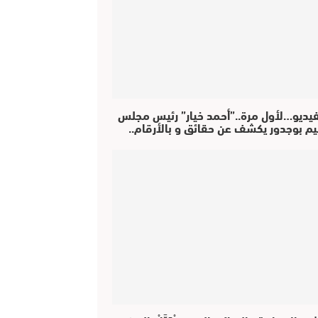
فيديو…لأول مرة..”أحمد خيار” رئيس مجلس
يم بوجدور يكشف عن حقائق و بالأرقام..