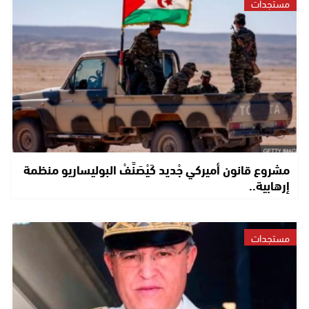
مستجدات
مشروع قانون أميركي جْديد كَيْصَنَّفْ البوليساريو منظمة
إرهابية..
مستجدات