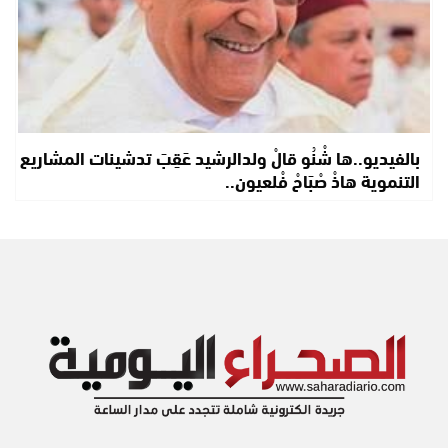
بالفيديو..ها شْنُو قالْ ولدالرشيد عَقِبَ تدشينات المشاريع
التنموية هاذْ صْبَاحْ فْلعيون..