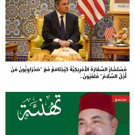
مُسْتَشَارْ السَّفَارَةْ الأَمْرِيكِيَّةْ كَيْجْتَامَعْ مْعَ “صَحْرَاوِيُّونْ مَنْ
أَجْلْ السَّلَامْ” فْلعْيُونْ..
مجتمع