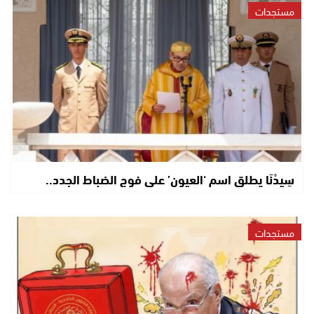
مستجدات
سِيدْنَا يطلق اسم ‘العيون’ على فوج الضباط الجدد..
مستجدات