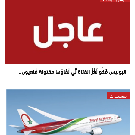
البوليس فَكُّو لُغْزْ الفتاة لِّي لْقَاوْهَا مَقتولة فْلعيون..
مستجدات