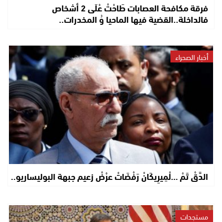
فرقة مكافحة العصابات طَاحْتْ عْلَى 2 أشخاص
فالداخلة..القضية فيها الماحيا وُ المخدرات..
أخبار الصحراء
الدَّقْ تَمْ …لْمِيرِيكَانْ رَفْضَاتْ عرْضْ زعيم جبهة البوليساريو..
مستجدات