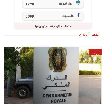
179k
زوار الموقع
فايسبوك
300K
هذه الإحصائيات يتم تحديثها يوميا
شاهد أيضا
جهات