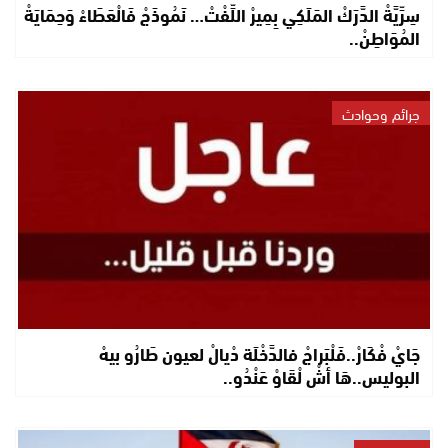
سِرِّيَّةْ الدَّرَكْ المَلَكِي بِمِيرْ اللِّفْتْ… نَمُوذَجْ فَالْعَطَاءْ وَحِمَايَةْ
المُوَاطِنْ..
جرائم وحوادث
جَايْ فْكَارْ..فَلْبَراجْ فالدَّخْلَة دْيالْ لعيون طَارُو بيهْ
البوليس..هَا أشْ لْقَاوْ عَنْدُو..