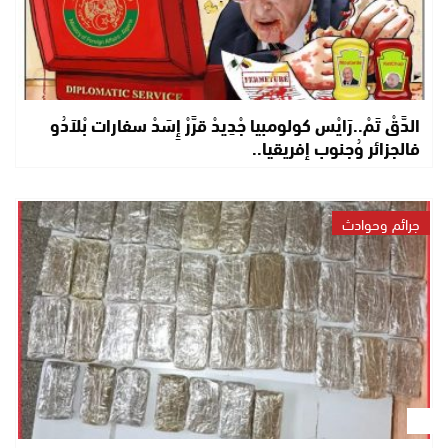
الدَّقْ تَمْ..رَايْس كولومبيا جْدِيدْ قرَّرْ إِسَدْ سفارات بْلاَدُو
فالجزائر وُجنوب إفريقيا..
جرائم وحوادث