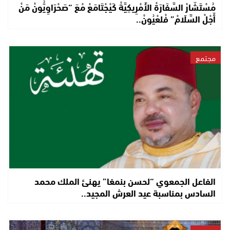
مُسْتَشَارْ السَّفَارَةْ الأَمْرِيكِيَّةْ كَيْجْتَامَعْ مْعَ “صَحْرَاوِيُّونْ مَنْ
أَجْلْ السَّلَامْ” فْلعْيُونْ..
مجتمع
الفاعل الجمعوي “لحسن بنمغا” يهنئ الملك محمد
السادس بمناسبة عيد العرش المجيد..