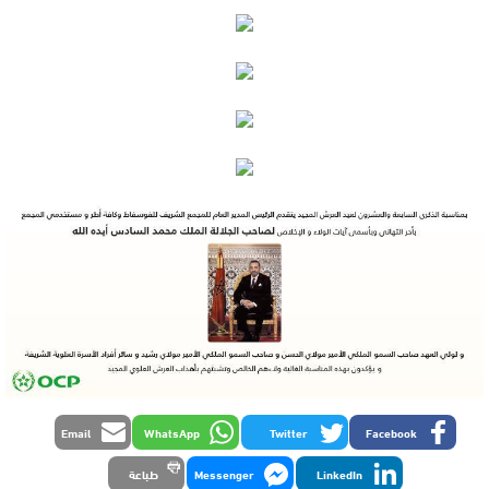
Email
WhatsApp
Twitter
Facebook
LinkedIn
Messenger
طباعة