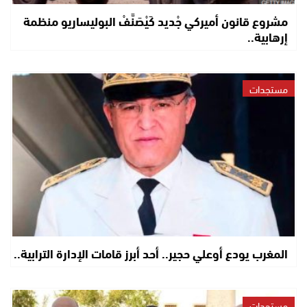
مشروع قانون أميركي جْديد كَيْصَنَّفْ البوليساريو منظمة
إرهابية..
مستجدات
المغرب يودع أوعلي حجير.. أحد أبرز قامات الإدارة الترابية..
مستجدات