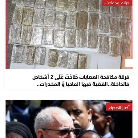
جرائم وحوادث
فرقة مكافحة العصابات طَاحْتْ عْلَى 2 أشخاص
فالداخلة..القضية فيها الماحيا وُ المخدرات..
أخبار الصحراء