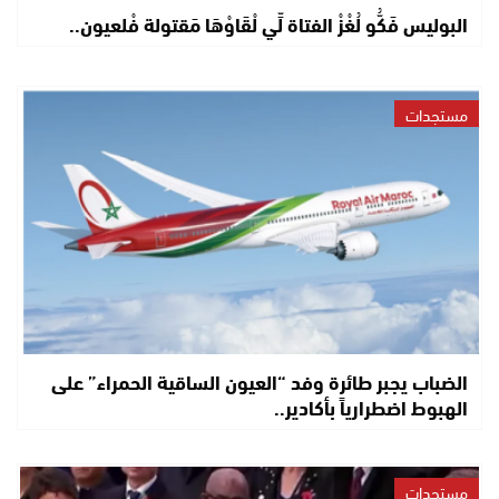
البوليس فَكُّو لُغْزْ الفتاة لِّي لْقَاوْهَا مَقتولة فْلعيون..
مستجدات
الضباب يجبر طائرة وفد “العيون الساقية الحمراء” على
الهبوط اضطرارياً بأكادير..
مستجدات