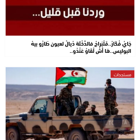
جَايْ فْكَارْ..فَلْبَراجْ فالدَّخْلَة دْيالْ لعيون طَارُو بيهْ
البوليس..هَا أشْ لْقَاوْ عَنْدُو..
مستجدات