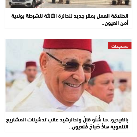
انطلاقة العمل بمقر جديد للدائرة الثالثة للشرطة بولاية
أمن العيون..
مستجدات
بالفيديو..ها شْنُو قالْ ولدالرشيد عَقِبَ تدشينات المشاريع
التنموية هاذْ صْبَاحْ فْلعيون..