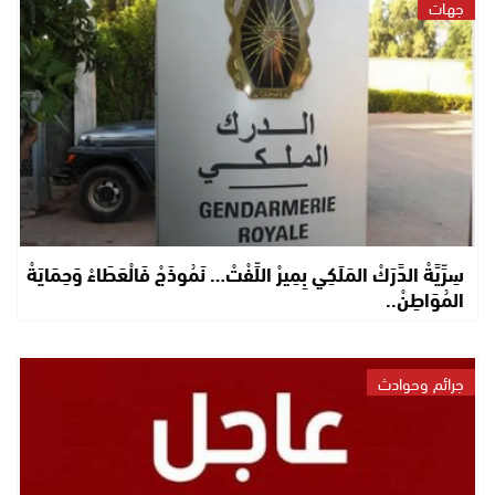
جهات
سِرِّيَّةْ الدَّرَكْ المَلَكِي بِمِيرْ اللِّفْتْ… نَمُوذَجْ فَالْعَطَاءْ وَحِمَايَةْ
المُوَاطِنْ..
جرائم وحوادث