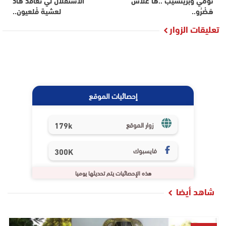
تومي وبرينسيب ..ها عْلاَشْ
الاستقلال لّْي نْعَاقْدْ هَاذْْ
هَضْرُو..
لعشية فْلعيون..
تعليقات الزوار
إحصائيات الموقع
179k
زوار الموقع
فايسبوك
300K
هذه الإحصائيات يتم تحديثها يوميا
شاهد أيضا