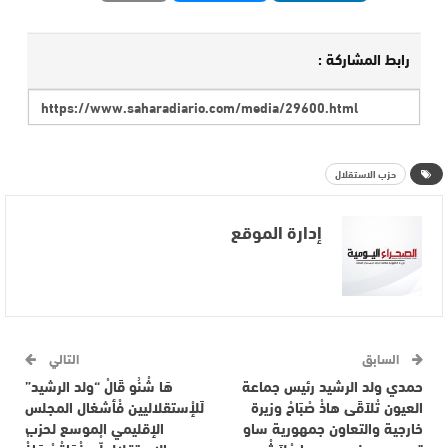
رابط المشاركة :
حزب الاستقلال
إدارة الموقع
السابق
التالي
حمدي ولد الرشيد رئيس جماعة
هَا شْنُو قَالْ “ولد الرشيد”
العيون تْلاَقَى هاذْ صْبَاحْ وزيرة
لَلإْستقلاليين فْأشغال المجلس
خارجية والتعاون جمهورية ساو
الإقليمي الموسع لحزب