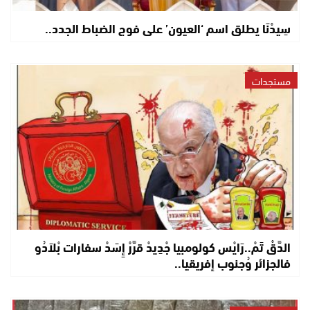
سِيدْنَا يطلق اسم ‘العيون’ على فوج الضباط الجدد..
مستجدات
الدَّقْ تَمْ..رَايْس كولومبيا جْدِيدْ قرَّرْ إِسَدْ سفارات بْلاَدُو
فالجزائر وُجنوب إفريقيا..