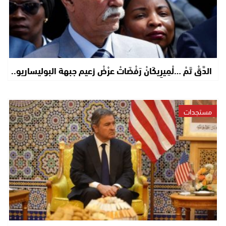
الدَّقْ تَمْ …لْمِيرِيكَانْ رَفْضَاتْ عرْضْ زعيم جبهة البوليساريو..
مستجدات