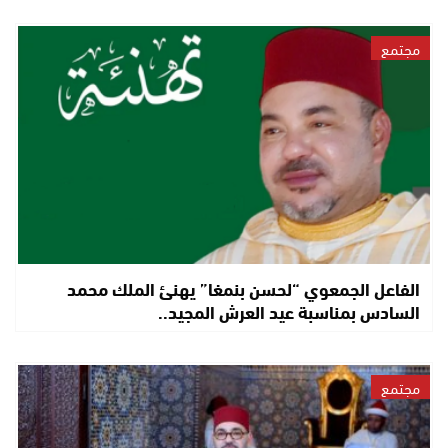
مجتمع
الفاعل الجمعوي “لحسن بنمغا” يهنئ الملك محمد
السادس بمناسبة عيد العرش المجيد..
مجتمع