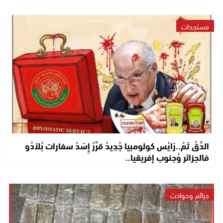
مستجدات
الدَّقْ تَمْ..رَايْس كولومبيا جْدِيدْ قرَّرْ إِسَدْ سفارات بْلاَدُو
فالجزائر وُجنوب إفريقيا..
جرائم وحوادث