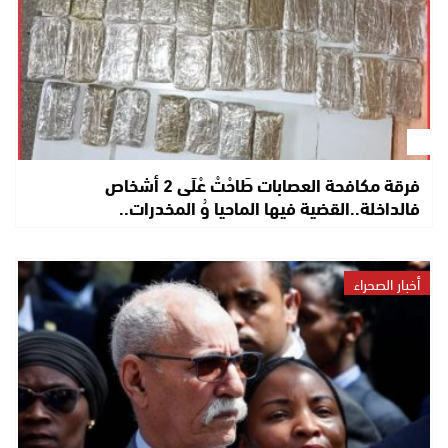
فرقة مكافحة العصابات طَاحْتْ عْلَى 2 أشخاص
فالداخلة..القضية فيها الماحيا وُ المخدرات..
أخبار الصحراء