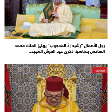
رجل الأعمال “رشيد إِدْ المحجوب” يهنئ الملك محمد
السادس بمناسبة ذكرى عيد العرش المجيد..
سياسة