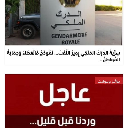
سِرِّيَّةْ الدَّرَكْ المَلَكِي بِمِيرْ اللِّفْتْ… نَمُوذَجْ فَالْعَطَاءْ وَحِمَايَةْ
المُوَاطِنْ..
جرائم وحوادث