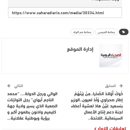
جماعة المرسى
جماعة فم الواد
إدارة الموقع
السابق
التالي
ذُوكْ أَوْلاَدْ الصَّحْرا..مِنْ بَيْنْهُمْ
الوالي ورجل الدولة…. “محمد
إطار صحراوي وُلْدْ لعيون..الوزير
الناجم أبهاي” رجل التوازنات
بنسعيد عَيَّنْ هاذ لعشية أعضاء
الصعبة الذي يسير ولاية جهة
لجنة دعم إنتاج الأعمال
كليميم وادنون بطموح أكبر و
السينمائية..اللائحة..
برؤية وبوطنية عقلانية…
تعليقات الزوار