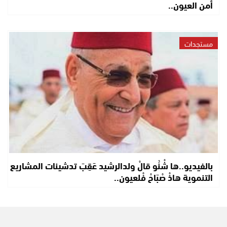
أمن العيون..
مستجدات
بالفيديو..ها شْنُو قالْ ولدالرشيد عَقِبَ تدشينات المشاريع
التنموية هاذْ صْبَاحْ فْلعيون..