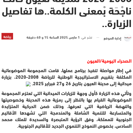
ناجْحَة بْمعنى الكلمة..ها تفاصيل
الزيارة..
رياضة
نشر في
1 مارس 2025 الساعة 15 و 40 دقيقة
إدارة الموقع
الصحراء اليومية/العيون
في إطار مواصلة تنفيذ برنامج عملها، قامت المجموعة الموضوعاتية
المكلفة بتقييم الاستراتيجية الوطنية للرياضة 2008-2020، بزيارة
ميدانية إلى مدينة العيون بتاريخ 26 و27 فبراير 2025.
وتأتي هذه الزيارة كأول وجهة للزيارات الميدانية التي تعتزم المجموعة
الموضوعاتية القيام بها بالنظر إلى رمزية هذه المدينة وخصوصيتها
والنهضة الرياضية التي تعرفها، وذلك ضمن الحركية المتزايدة
والمتسارعة للتنمية الشاملة والمندمجة التي تشهدها الأقاليم
الجنوبية للمملكة، وفق الرؤية المتبصرة والسديدة للملك محمد
السادس، بخصوص النموذج التنموي الجديد للأقاليم الجنوبية.