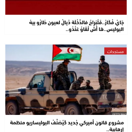
جَايْ فْكَارْ..فَلْبَراجْ فالدَّخْلَة دْيالْ لعيون طَارُو بيهْ
البوليس..هَا أشْ لْقَاوْ عَنْدُو..
مستجدات
مشروع قانون أميركي جْديد كَيْصَنَّفْ البوليساريو منظمة
إرهابية..