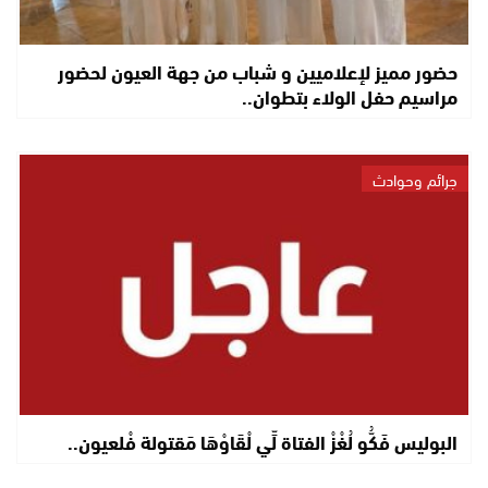
حضور مميز لإعلاميين و شباب من جهة العيون لحضور
مراسيم حفل الولاء بتطوان..
جرائم وحوادث
البوليس فَكُّو لُغْزْ الفتاة لِّي لْقَاوْهَا مَقتولة فْلعيون..