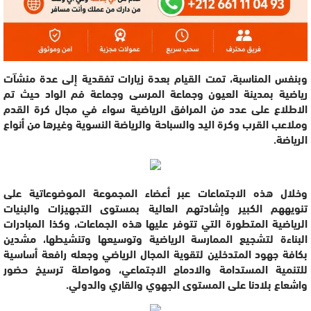
وبنفس المناسبة، تمت القيام بعدة زيارات تفقدية إلى عدة منشآت
رياضية بمدينة العيون وجماعة المرسى وجماعة فم الواد حيث تم
الاطلاع على عدد من المرافق الرياضية سواء في مجال كرة القدم
وملاعب القرب وكرة اليد والسباحة والرياضة النسوية وغيرها من أنواع
الرياضة.
وخلال هذه الاجتماعات عبر أعضاء المجموعة الموضوعاتية على
تنويههم الكبير وإشادتهم العالية بمستوى التجهيزات والبنيات
الرياضية المتطورة التي تتوفر عليها هذه الجماعات، وكذا المبادرات
البناءة لتشجيع الممارسة الرياضية وتوسيعها وتنشيطها، مشدين
بكافة جهود المتدخلين لتقوية المجال الرياضي وجعله رافعة أساسية
للتنمية المستدامة والادماج الاجتماعي، ومواصلة ترسيخ حضور
واشعاع بلادنا على المستوى الجهوي والقاري والدولي.