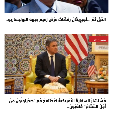
الدَّقْ تَمْ …لْمِيرِيكَانْ رَفْضَاتْ عرْضْ زعيم جبهة البوليساريو..
مستجدات
مُسْتَشَارْ السَّفَارَةْ الأَمْرِيكِيَّةْ كَيْجْتَامَعْ مْعَ “صَحْرَاوِيُّونْ مَنْ
أَجْلْ السَّلَامْ” فْلعْيُونْ..