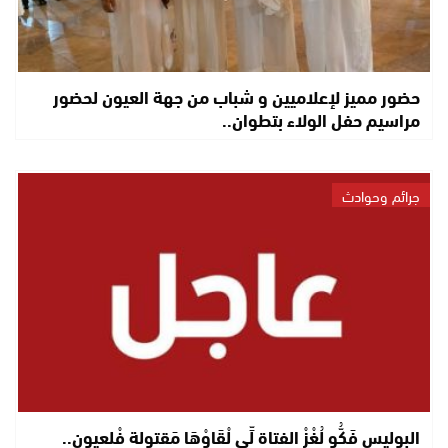
حضور مميز لإعلاميين و شباب من جهة العيون لحضور
مراسيم حفل الولاء بتطوان..
جرائم وحوادث
البوليس فَكُّو لُغْزْ الفتاة لِّي لْقَاوْهَا مَقتولة فْلعيون..