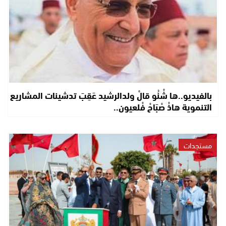
بالفيديو..ها شْنُو قالْ ولدالرشيد عَقِبَ تدشينات المشاريع
التنموية هاذْ صْبَاحْ فْلعيون..
مستجدات