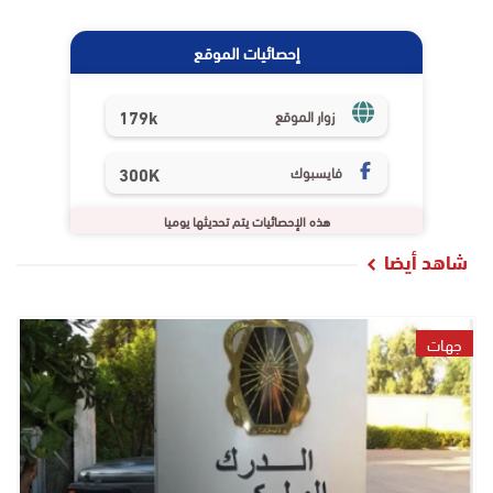
إحصائيات الموقع
179k
زوار الموقع
فايسبوك
300K
هذه الإحصائيات يتم تحديثها يوميا
شاهد أيضا
جهات