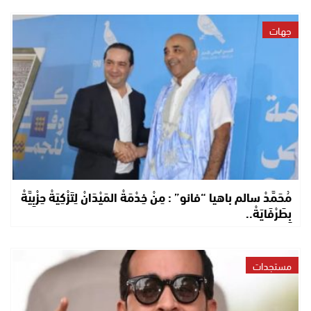
جهات
مُحَمَّدْ سالم باهيا “فانو” : مِنْ خِدْمَةْ المَيْدَانْ لِتَزْكِيَةْ حِزْبِيَّةْ
بِطَرْفَايَةْ..
مستجدات