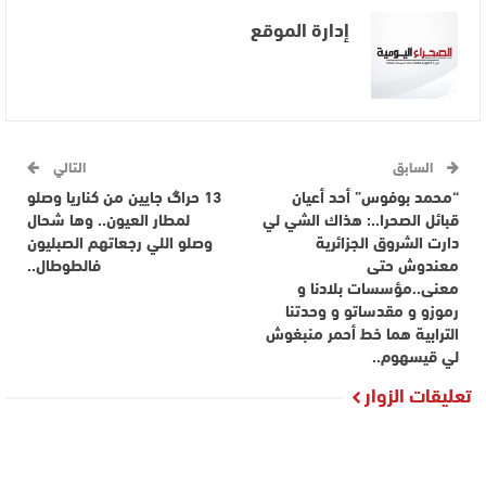
إدارة الموقع
السابق
التالي
“محمد بوفوس” أحد أعيان
13 حراگ جايين من كناريا وصلو
قبائل الصحرا..: هذاك الشي لي
لمطار العيون.. وها شحال
دارت الشروق الجزائرية
وصلو اللي رجعاتهم الصبليون
معندوش حتى
فالطوطال..
معنى..مؤسسات بلادنا و
رموزو و مقدساتو و وحدتنا
الترابية هما خط أحمر منبغوش
لي قيسهوم..
تعليقات الزوار