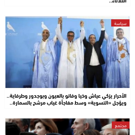
سياسة
الأحرار يزكي عياش وخيا وفانو بالعيون وبوجدور وطرفاية..
ويؤجل «النسوية» وسط مفاجأة غياب مرشح بالسمارة..
مجتمع