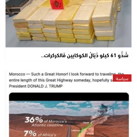
شَدُّو 61 كيلو دْيَالْ الكوكايين فَالكركرات..
سياسة