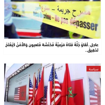
عاجل..لْقَاوْ جُثَّةْ فَتَاةْ مَرْمِيَّةْ فْخَنْشَة فْلعيون وَالأَمْنْ كَيْفْتَحْ
تَحْقِيقْ..
سياسة