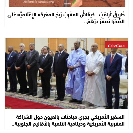
طْرِيقْ تْرَامْبْ.. كِيفَاشْ المَغْرِبْ رْبَحْ المَعْرَكَة الإِعْلَامِيَّة عْلَى
الصَّحْرَا بْصِفْرْ دِرْهَمْ..
مستجدات
السفير الأمريكي يجري مباحثات بالعيون حول الشراكة
المغربية الأمريكية ودينامية التنمية بالأقاليم الجنوبية..