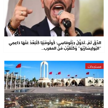
الدَّقْ تَمْ..تَحَوُّلْ دِبْلُومَاسِي: كُولُومْبْيَا كَتْبَعَّدْ عَنْهَا دَاعِمِي
“البُولِيسَارْيُو” وُكَتْقَرَّبْ مَنْ المغرب..
مستجدات