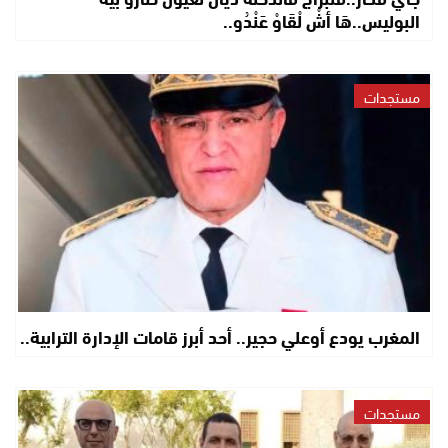
البوليس..هَا أشْ لْقَاوْ عَنْدُو..
مستجدات
المغرب يودع أوعلي حجير.. أحد أبرز قامات الإدارة الترابية..
مستجدات