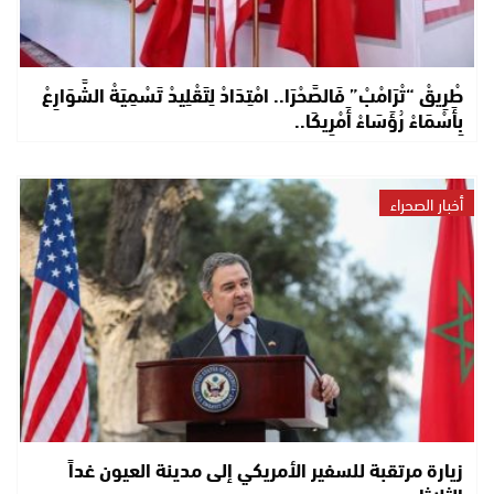
طْرِيقْ “تْرَامْبْ” فَالصَّحْرَا.. امْتِدَادْ لِتَقْلِيدْ تَسْمِيَةْ الشَّوَارِعْ
بِأَسْمَاءْ رُؤَسَاءْ أَمْرِيكَا..
أخبار الصحراء
زيارة مرتقبة للسفير الأمريكي إلى مدينة العيون غداً
الثلاثاء..