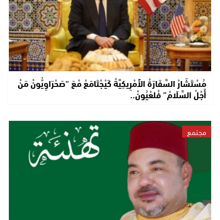
مُسْتَشَارْ السَّفَارَةْ الأَمْرِيكِيَّةْ كَيْجْتَامَعْ مْعَ “صَحْرَاوِيُّونْ مَنْ
أَجْلْ السَّلَامْ” فْلعْيُونْ..
مجتمع