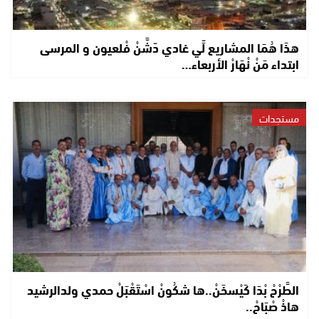
هذَا هُمَا المشاريع لِّي غادي دّشَّنْ فْلعيون و المرسى
ابتداء مَنْ نْهَارْ الأربعاء…
مستجدات
الطَّرْحْ بْدَا كَيْسخَنْ..ها شكُونْ اسْتَقْبَلْ حمدي ولدالرشيد
هاذْ صْبَاحْ..