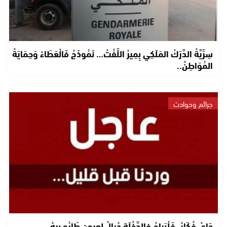
سِرِّيَّةْ الدَّرَكْ المَلَكِي بِمِيرْ اللِّفْتْ… نَمُوذَجْ فَالْعَطَاءْ وَحِمَايَةْ
المُوَاطِنْ..
جرائم وحوادث
جَايْ فْكَارْ..فَلْبَراجْ فالدَّخْلَة دْيالْ لعيون طَارُو بيهْ