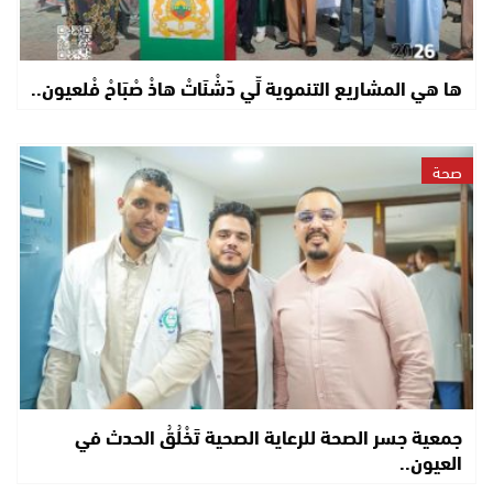
ها هي المشاريع التنموية لِّي دّشْنَاتْ هاذْ صْبَاحْ فْلعيون..
صحة
جمعية جسر الصحة للرعاية الصحية تَخْلُقُ الحدث في
العيون..