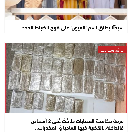
سِيدْنَا يطلق اسم ‘العيون’ على فوج الضباط الجدد..
جرائم وحوادث
فرقة مكافحة العصابات طَاحْتْ عْلَى 2 أشخاص
فالداخلة..القضية فيها الماحيا وُ المخدرات..