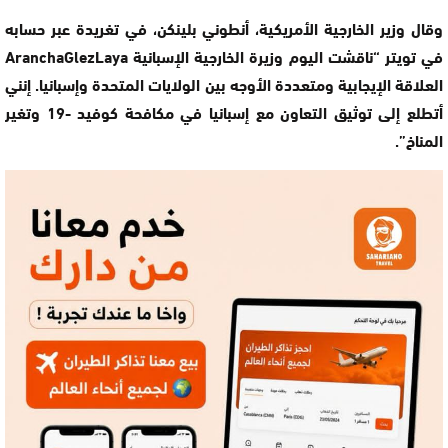
وقال وزير الخارجية الأمريكية، أنطوني بلينكن، في تغريدة عبر حسابه
في تويتر “ناقشت اليوم وزيرة الخارجية الإسبانية AranchaGlezLaya
العلاقة الإيجابية ومتعددة الأوجه بين الولايات المتحدة وإسبانيا. إنني
أتطلع إلى توثيق التعاون مع إسبانيا في مكافحة كوفيد -19 وتغير
المناخ”.