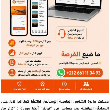
وعلقت وزيرة الشؤون الخارجية الإسبانية، ارانتشا گونزاليز لايا، على
المحادثة الهاتفية عبر حسابها في “تويتر” أيضا موردة : “كان من