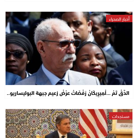
أخبار الصحراء
الدَّقْ تَمْ …لْمِيرِيكَانْ رَفْضَاتْ عرْضْ زعيم جبهة البوليساريو..
مستجدات