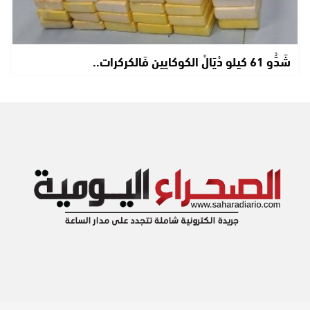
شَدُّو 61 كيلو دْيَالْ الكوكايين فَالكركرات..