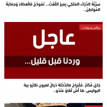
سِرِّيَّةْ الدَّرَكْ المَلَكِي بِمِيرْ اللِّفْتْ… نَمُوذَجْ فَالْعَطَاءْ وَحِمَايَةْ
المُوَاطِنْ..
جرائم وحوادث
جَايْ فْكَارْ..فَلْبَراجْ فالدَّخْلَة دْيالْ لعيون طَارُو بيهْ
البوليس..هَا أشْ لْقَاوْ عَنْدُو..