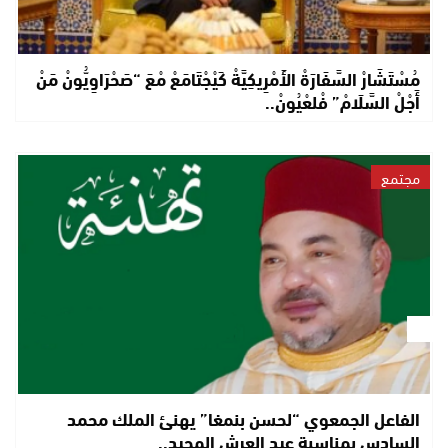
مُسْتَشَارْ السَّفَارَةْ الأَمْرِيكِيَّةْ كَيْجْتَامَعْ مْعَ “صَحْرَاوِيُّونْ مَنْ
أَجْلْ السَّلَامْ” فْلعْيُونْ..
مجتمع
الفاعل الجمعوي “لحسن بنمغا” يهنئ الملك محمد
السادس بمناسبة عيد العرش المجيد..