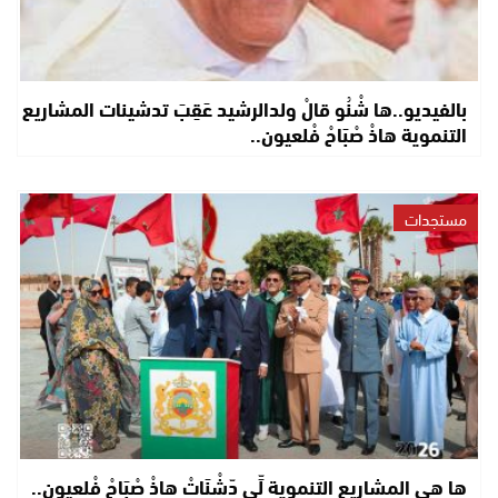
بالفيديو..ها شْنُو قالْ ولدالرشيد عَقِبَ تدشينات المشاريع
التنموية هاذْ صْبَاحْ فْلعيون..
مستجدات
ها هي المشاريع التنموية لِّي دّشْنَاتْ هاذْ صْبَاحْ فْلعيون..