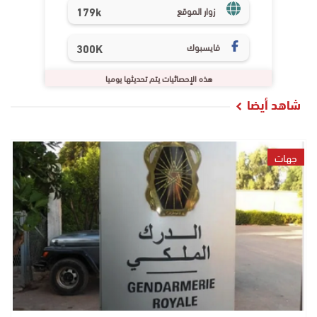
179k
زوار الموقع
فايسبوك
300K
هذه الإحصائيات يتم تحديثها يوميا
شاهد أيضا
جهات