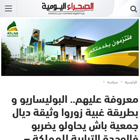
الرئيسية
سياسة
معروفة عليهم.. البوليساريو و
بطريقة غبية زوروا وثيقة ديال
جمعية باش يحاولو يضربو
فالوحدة الترابية للمملكة –