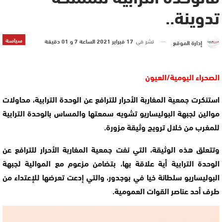
تدوينة..
سياسة
نشر في
17 فبراير 2021 الساعة 7 و 01 دقيقة
إدارة الموقع
الصحراء اليومية/العيون
استنكرت جمعية المغاربة الأحرار للترافع عن الوحدة الترابية، محاولات
موالين لجبهة البوليساريو تشويه سمعتها والمساس بالوحدة الترابية
للمغرب من خلال ترويج وثيقة مزورة.
وتتعلق هذه الوثيقة، التي نفت جمعية المغاربة الأحرار للترافع عن
الوحدة الترابية أية علاقة بها، بتضامن مزعوم مع الموالية لجبهة
البوليساريو سلطانة خيا في بوجدور، والتي إدعت تعرضها للإعتداء من
طرف أحد عناصر القوات العمومية.