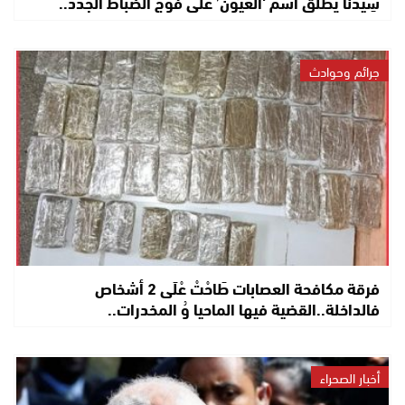
سِيدْنَا يطلق اسم ‘العيون’ على فوج الضباط الجدد..
جرائم وحوادث
فرقة مكافحة العصابات طَاحْتْ عْلَى 2 أشخاص
فالداخلة..القضية فيها الماحيا وُ المخدرات..
أخبار الصحراء