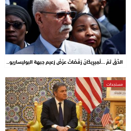
الدَّقْ تَمْ …لْمِيرِيكَانْ رَفْضَاتْ عرْضْ زعيم جبهة البوليساريو..
مستجدات