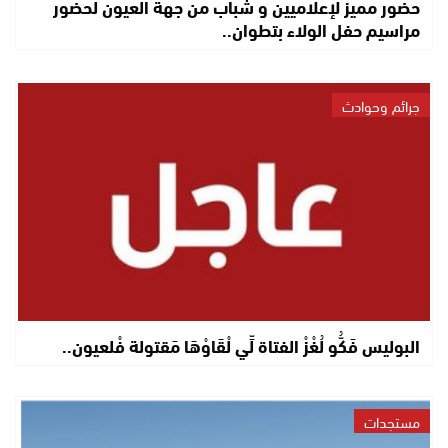
حضور مميز لإعلاميين و شباب من جهة العيون لحضور
مراسيم حفل الولاء بتطوان..
جرائم وحوادث
البوليس فَكُّو لُغْزْ الفتاة لِّي لْقَاوْهَا مَقتولة فْلعيون..
مستجدات