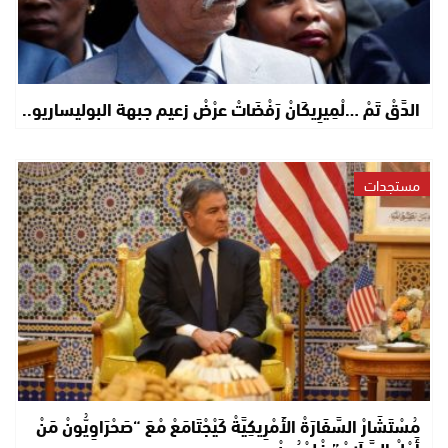
الدَّقْ تَمْ …لْمِيرِيكَانْ رَفْضَاتْ عرْضْ زعيم جبهة البوليساريو..
مستجدات
مُسْتَشَارْ السَّفَارَةْ الأَمْرِيكِيَّةْ كَيْجْتَامَعْ مْعَ “صَحْرَاوِيُّونْ مَنْ
أَجْلْ السَّلَامْ” فْلعْيُونْ..