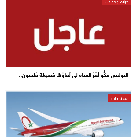
جرائم وحوادث
البوليس فَكُّو لُغْزْ الفتاة لِّي لْقَاوْهَا مَقتولة فْلعيون..
مستجدات