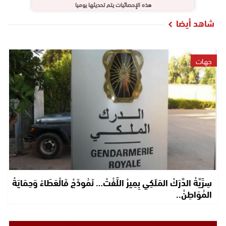
هذه الإحصائيات يتم تحديثها يوميا
شاهد أيضا
جهات
سِرِّيَّةْ الدَّرَكْ المَلَكِي بِمِيرْ اللِّفْتْ… نَمُوذَجْ فَالْعَطَاءْ وَحِمَايَةْ
المُوَاطِنْ..