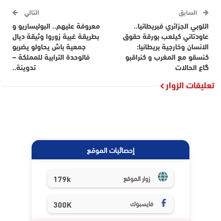
السابق
التالي
اللوبي الجزائري فبريطانيا..
معروفة عليهم.. البوليساريو و
عاودتاني كيلعب بورقة حقوق
بطريقة غبية زوروا وثيقة ديال
الانسان وخارجية بريطانيا:
جمعية باش يحاولو يضربو
كنسقو مع المغرب و كنراقبو
فالوحدة الترابية للمملكة –
گاع الحالات
تدوينة..
تعليقات الزوار
إحصائيات الموقع
179k
زوار الموقع
فايسبوك
300K