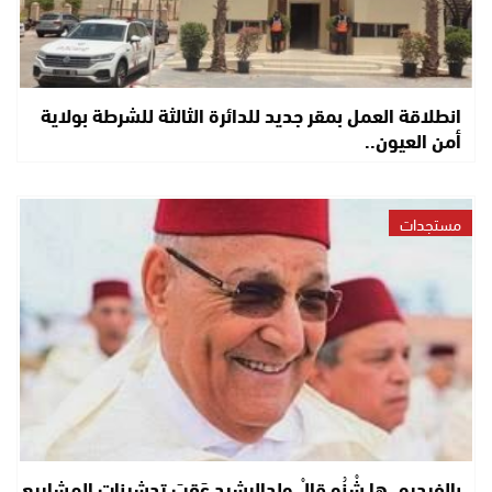
انطلاقة العمل بمقر جديد للدائرة الثالثة للشرطة بولاية
أمن العيون..
مستجدات
بالفيديو..ها شْنُو قالْ ولدالرشيد عَقِبَ تدشينات المشاريع