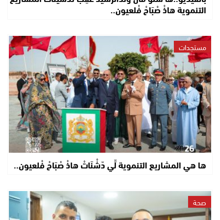
التنموية هاذْ صْبَاحْ فْلعيون..
مستجدات
ها هي المشاريع التنموية لِّي دّشْنَاتْ هاذْ صْبَاحْ فْلعيون..
صحة