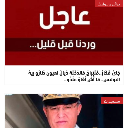
جرائم وحوادث
جَايْ فْكَارْ..فَلْبَراجْ فالدَّخْلَة دْيالْ لعيون طَارُو بيهْ
البوليس..هَا أشْ لْقَاوْ عَنْدُو..
مستجدات