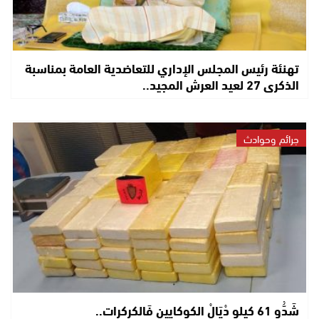
تهنئة رئيس المجلس الإداري للتعاضدية العامة بمناسبة
الذكرى 27 لعيد العرش المجيد..
جرائم وحوادث
شَدُّو 61 كيلو دْيَالْ الكوكايين فَالكركرات..