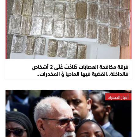
فرقة مكافحة العصابات طَاحْتْ عْلَى 2 أشخاص
فالداخلة..القضية فيها الماحيا وُ المخدرات..
أخبار الصحراء