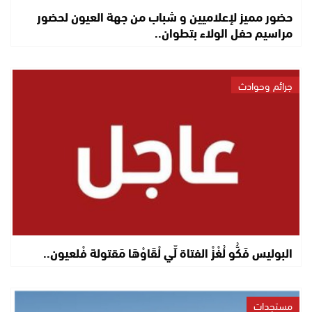
حضور مميز لإعلاميين و شباب من جهة العيون لحضور
مراسيم حفل الولاء بتطوان..
جرائم وحوادث
البوليس فَكُّو لُغْزْ الفتاة لِّي لْقَاوْهَا مَقتولة فْلعيون..
مستجدات