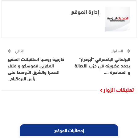
إدارة الموقع
السابق
التالي
البرلماني الباعمراني “أبودرار”
خارجية روسيا استقبلات السفير
يجمد عضويته في حزب الأصالة
المغربي فموسكو و ملف
و المعاصرة ….
الصحرا والشرق الأوسط على
رأس البروگرام..
تعليقات الزوار
إحصائيات الموقع