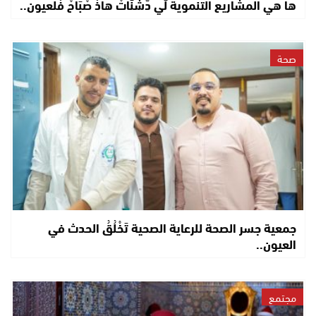
ها هي المشاريع التنموية لِّي دّشْنَاتْ هاذْ صْبَاحْ فْلعيون..
صحة
جمعية جسر الصحة للرعاية الصحية تَخْلُقُ الحدث في
العيون..
مجتمع