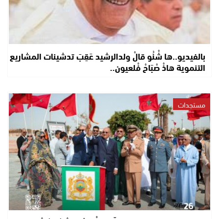
بالفيديو..ها شْنُو قالْ ولدالرشيد عَقِبَ تدشينات المشاريع
التنموية هاذْ صْبَاحْ فْلعيون..
مستجدات