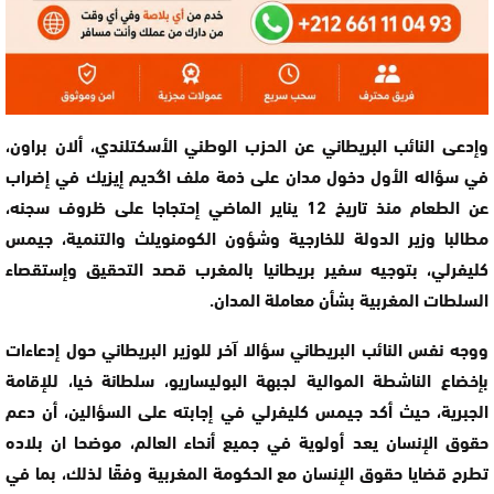
وإدعى النائب البريطاني عن الحزب الوطني الأسكتلندي، ألان براون،
في سؤاله الأول دخول مدان على ذمة ملف اگديم إيزيك في إضراب
عن الطعام منذ تاريخ 12 يناير الماضي إحتجاجا على ظروف سجنه،
مطالبا وزير الدولة للخارجية وشؤون الكومنويلث والتنمية، جيمس
كليفرلي، بتوجيه سفير بريطانيا بالمغرب قصد التحقيق وإستقصاء
السلطات المغربية بشأن معاملة المدان.
ووجه نفس النائب البريطاني سؤالا آخر للوزير البريطاني حول إدعاءات
بإخضاع الناشطة الموالية لجبهة البوليساريو، سلطانة خيا، للإقامة
الجبرية، حيث أكد جيمس كليفرلي في إجابته على السؤالين، أن دعم
حقوق الإنسان يعد أولوية في جميع أنحاء العالم، موضحا ان بلاده
تطرح قضايا حقوق الإنسان مع الحكومة المغربية وفقًا لذلك، بما في