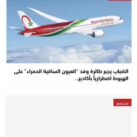
الضباب يجبر طائرة وفد “العيون الساقية الحمراء” على
الهبوط اضطرارياً بأكادير..
مجتمع