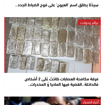
سِيدْنَا يطلق اسم ‘العيون’ على فوج الضباط الجدد..
جرائم وحوادث
فرقة مكافحة العصابات طَاحْتْ عْلَى 2 أشخاص
فالداخلة..القضية فيها الماحيا وُ المخدرات..
أخبار الصحراء