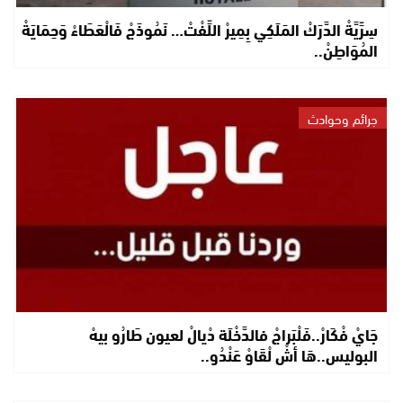
سِرِّيَّةْ الدَّرَكْ المَلَكِي بِمِيرْ اللِّفْتْ… نَمُوذَجْ فَالْعَطَاءْ وَحِمَايَةْ
المُوَاطِنْ..
جرائم وحوادث
جَايْ فْكَارْ..فَلْبَراجْ فالدَّخْلَة دْيالْ لعيون طَارُو بيهْ
البوليس..هَا أشْ لْقَاوْ عَنْدُو..