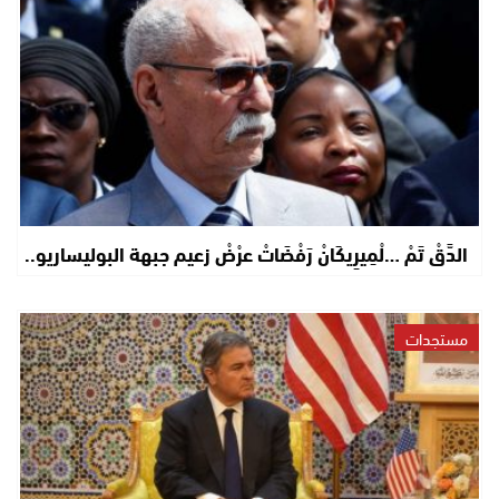
الدَّقْ تَمْ …لْمِيرِيكَانْ رَفْضَاتْ عرْضْ زعيم جبهة البوليساريو..
مستجدات