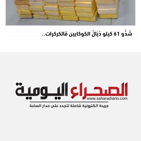
شَدُّو 61 كيلو دْيَالْ الكوكايين فَالكركرات..