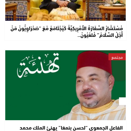
مُسْتَشَارْ السَّفَارَةْ الأَمْرِيكِيَّةْ كَيْجْتَامَعْ مْعَ “صَحْرَاوِيُّونْ مَنْ
أَجْلْ السَّلَامْ” فْلعْيُونْ..
مجتمع
الفاعل الجمعوي “لحسن بنمغا” يهنئ الملك محمد