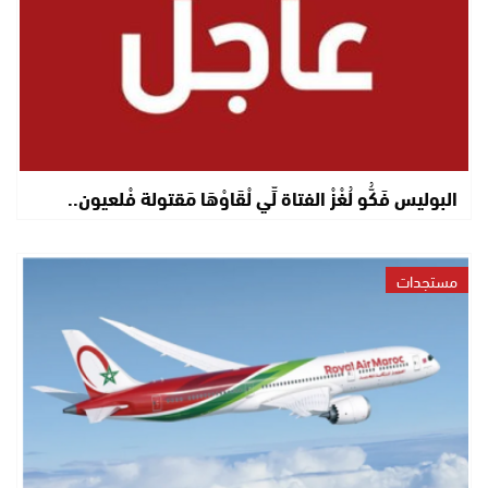
البوليس فَكُّو لُغْزْ الفتاة لِّي لْقَاوْهَا مَقتولة فْلعيون..
مستجدات