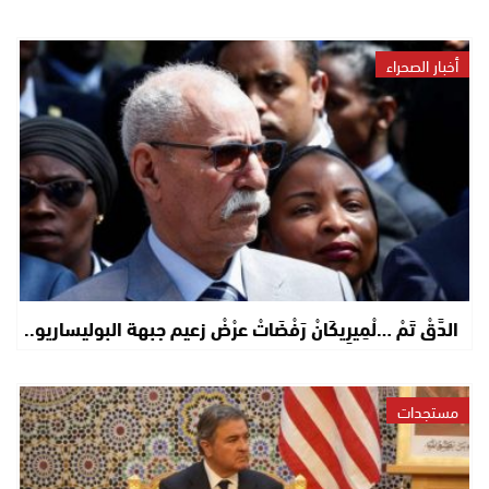
أخبار الصحراء
الدَّقْ تَمْ …لْمِيرِيكَانْ رَفْضَاتْ عرْضْ زعيم جبهة البوليساريو..
مستجدات