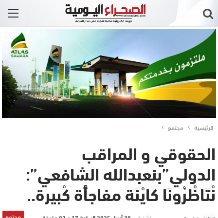
الرئيسية
مجتمع
الحقوقي و المراقب
الدولي”بنعبدالله الشافعي”:
نْتَاظْرُونَا كايْنَة مفاجأة كْبيرة..
مجتمع
نشر في
30 أبريل 2025 الساعة 17 و 02 دقيقة