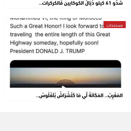
شَدُّو 61 كيلو دْيَالْ الكوكايين فَالكركرات..
مستجدات
المَغْرِبْ.. المَكَانَةْ لِّي مَا كَتْشْرَاشْ بْلَفْلُوسْ..