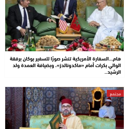
هام…السفارة الأمريكية تنشر صورًا للسفير بوكان برفقة
الوالي بكرات أمام «ماكدونالدز»، وبضيافة العمدة ولد
الرشيد..
مجتمع