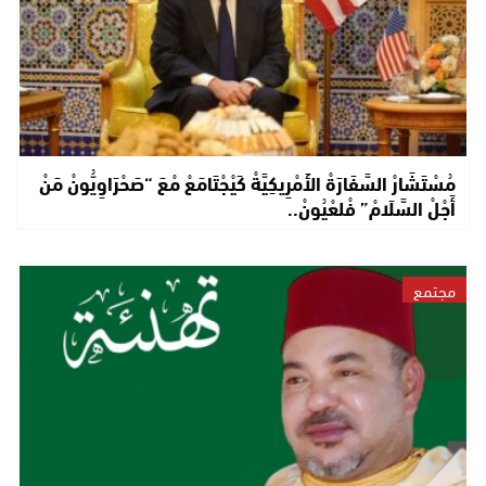
مُسْتَشَارْ السَّفَارَةْ الأَمْرِيكِيَّةْ كَيْجْتَامَعْ مْعَ “صَحْرَاوِيُّونْ مَنْ
أَجْلْ السَّلَامْ” فْلعْيُونْ..
مجتمع