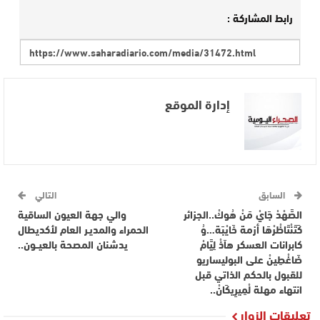
رابط المشاركة :
إدارة الموقع
السابق
التالي
الصَّهْدْ جَايْ مَنْ هُوكْ..الجزائر
والي جهة العيون الساقية
كَتَنْتَاظْرْهَا أزمة خَايْبَة…وُ
الحمراء والمديـر العام لأكديطال
كابرانات العسكر هاَذْ لِيَّامْ
يدشنان المصحة بالعيــون..
ضَاغْطِينْ على البوليساريو
للقبول بالحكم الذاتي قبل
انتهاء مهلة لْمِيرِيكَانْ..
تعليقات الزوار