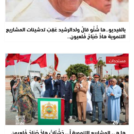
بالفيديو..ها شْنُو قالْ ولدالرشيد عَقِبَ تدشينات المشاريع
التنموية هاذْ صْبَاحْ فْلعيون..
مستجدات
ها هي المشاريع التنموية لِّي دّشْنَاتْ هاذْ صْبَاحْ فْلعيون..