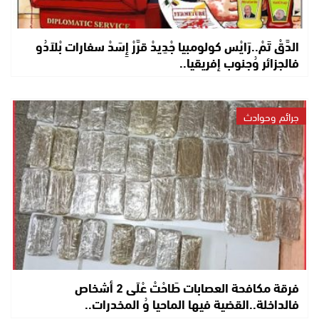
الدَّقْ تَمْ..رَايْس كولومبيا جْدِيدْ قرَّرْ إِسَدْ سفارات بْلاَدُو
فالجزائر وُجنوب إفريقيا..
جرائم وحوادث
فرقة مكافحة العصابات طَاحْتْ عْلَى 2 أشخاص
فالداخلة..القضية فيها الماحيا وُ المخدرات..