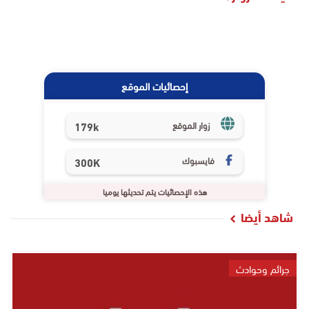
إحصائيات الموقع
179k
زوار الموقع
فايسبوك
300K
هذه الإحصائيات يتم تحديثها يوميا
شاهد أيضا
جرائم وحوادث