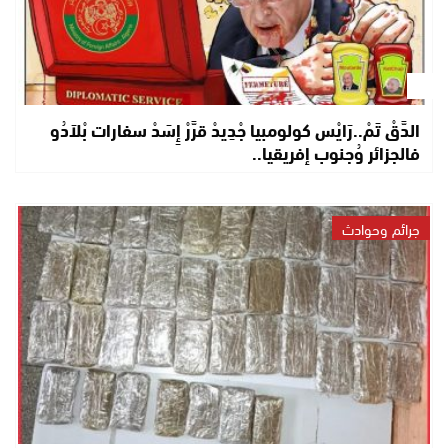
الدَّقْ تَمْ..رَايْس كولومبيا جْدِيدْ قرَّرْ إِسَدْ سفارات بْلاَدُو
فالجزائر وُجنوب إفريقيا..
جرائم وحوادث