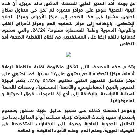
من جهته، أكد المدير الطبي للمصحة، الدكتور خالد عزيزي، أن هذه
البنية الصحية تتوفر على مراكز متميزة لم تكن في متناول سكان
العيون، مشيرا في هذا الصدد، إلى مركز الأورام، ومركز العلاج
الإشعاعي، بالإضافة إلى مركز لتصفية الدم ومركز لأمراض القلب
والأوعية الدموية وقاعة للقسطرة مفتوحة 24/24، والتي ستعود
خدماتها بالنفع أيضا على المستفيدين من نظام التغطية الصحية أمو
التضامن .
وتضـم هذه المصحـة، التي تشكل منظومة تقنية متكاملة لرعاية
شاملة، مركزا لتصفيـة الـدم يحتـوي علـى17 سـريرا، كمـا تحتـوي علـى
مركـز متكامـل للتصويـر الطبـي مفتـوح 24/24 و7/7، يضـم أجهـزة
التصويـر بالرنيـن المغناطيسي، والأشعة المقطعيـة، ومعدات للأشعة
السينية القياسـية، بالإضافة إلـى أجهـــزة للموجـات فـوق الصوتية و
الماموغرافيـا.
وتتوفـر المصحـة كذلـك على مختبـر تحاليـل طبيـة متطـور ومفتـوح
باسـتمرار، مجهـز بأحـدث التقنيات لإجراء مختلـف أنواع التحاليل، بدءا مـن
التحاليـل الدموية العادية وصـولا إلى الاختبارات المتخصصة في
الكيمياء الحيوية، وعلـم الـدم، وعلـم الأحياء الدقيقـة، والمناعة.