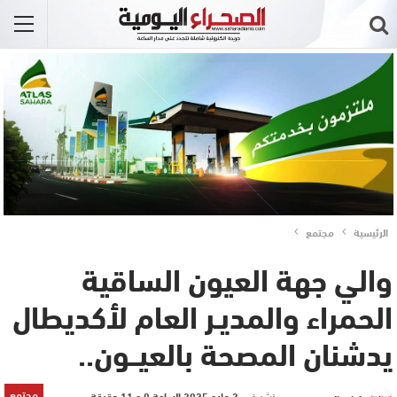
الرئيسية
مجتمع
والي جهة العيون الساقية
الحمراء والمديـر العام لأكديطال
يدشنان المصحة بالعيــون..
مجتمع
نشر في
2 مايو 2025 الساعة 0 و 11 دقيقة