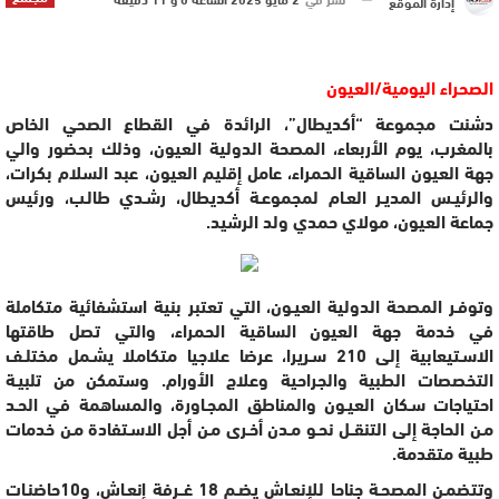
إدارة الموقع
الصحراء اليومية/العيون
دشنت مجموعة “أكديطال”، الرائدة في القطاع الصحي الخاص
بالمغرب، يوم الأربعاء، المصحة الدولية العيون، وذلك بحضور والي
جهة العيون الساقية الحمراء، عامل إقليم العيون، عبد السلام بكرات،
والرئيـس المديـر العـام لمجموعـة أكديطال، رشـدي طالـب، ورئيس
جماعة العيون، مولاي حمدي ولد الرشيد.
وتوفـر المصحة الدولية العيـون، التي تعتبر بنية استشفائية متكاملة
في خدمة جهة العيون الساقية الحمراء، والتي تصل طاقتها
الاسـتيعابية إلى 210 سـريرا، عرضا علاجيا متكاملا يشـمل مختلـف
التخصصات الطبية والجراحية وعلاج الأورام. وستمكن من تلبيـة
احتياجات سـكان العيـون والمناطق المجـاورة، والمساهمة في الحـد
مـن الحاجة إلى التنقــل نحـو مـدن أخـرى مـن أجل الاسـتفادة مـن خدمات
طبية متقدمة.
وتتضمـن المصحـة جناحا للإنعـاش يضـم 18 غــرفة إنعـاش، و10حاضنـات