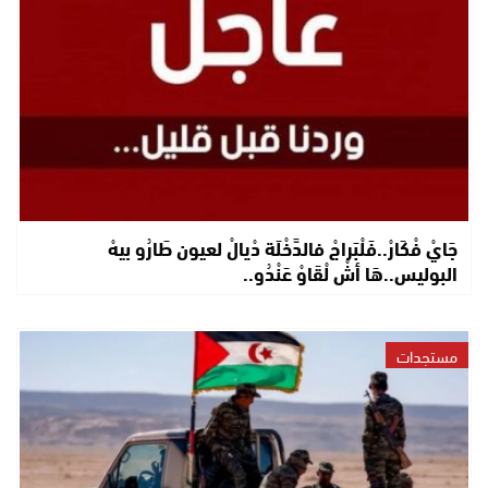
جَايْ فْكَارْ..فَلْبَراجْ فالدَّخْلَة دْيالْ لعيون طَارُو بيهْ
البوليس..هَا أشْ لْقَاوْ عَنْدُو..
مستجدات