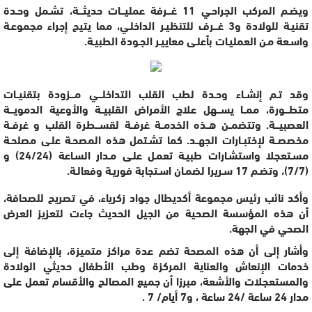
ويضـم المركب الجراحـي 11 غـــرفة عمليـــات حديثـــة، تشـمل وحـدة
تقنيـة للولادة و3 غـــرف للتنظيـر الداخلـي، مما يتيح إجراء مجموعـة
واسـعة مـن العمليـات بأعلـى معاييـر الجـودة الطبيـة.
وقد تـم إنشــاء وحـدة لطب القلب التداخلـــي مـــزودة بتقنيــات
متطـــورة، ممــا يســـهل علاج الأمراض القلبيــة والأوعية الدمويـــة
العصبيـــة. وتتضمــن هــذه الخدمــة غرفــة لقســـطرة القلب و غرفــة
مخصصــة لإختبــارات الجهــد. كما تشـتمل هذه المصحـة علـى مصلحـة
مسـتعجلا واستشـارات طبيـة تعمـل علـى مـدار السـاعة (24/24) و
(7/7)، وتضـم 17 سـريرا لضمـان اسـتجابة فوريـة وفعالـة.
وأكد نائب رئيس مجموعة أكديطال جواد زكرياء، في تصريح للصحافة،
أن هذه المؤسسة الصحية من الجيل الحديث جاءت لتعزيز العرض
الصحي في الجهة.
وأشار إلى أن هذه المصحة تضم عدة مراكز متميزة، بالإضافة إلى
خدمات الإنعاش والعناية المركزة وطب الأطفال حديثي الولادة
والمستعجلات والأشعة، مبرزا أن جميع المصالح والأقسام تعمل على
مدار 24 ساعة /24 ساعة ، و7 أيام/ 7 .