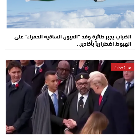
الضباب يجبر طائرة وفد “العيون الساقية الحمراء” على
الهبوط اضطرارياً بأكادير..
مستجدات