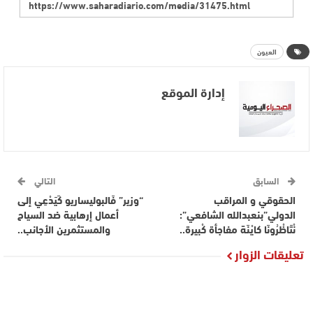
العيون
إدارة الموقع
السابق
التالي
الحقوقي و المراقب
“وزير” فَالبوليساريو كَيَدْعِي إلى
الدولي”بنعبدالله الشافعي”:
أعمال إرهابية ضد السياح
نْتَاظْرُونَا كايْنَة مفاجأة كْبيرة..
والمستثمرين الأجانب..
تعليقات الزوار