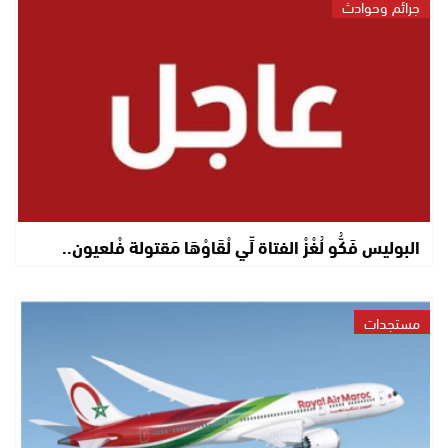
جرائم وحوادث
البوليس فَكُّو لُغْزْ الفتاة لِّي لْقَاوْهَا مَقتولة فْلعيون..
مستجدات