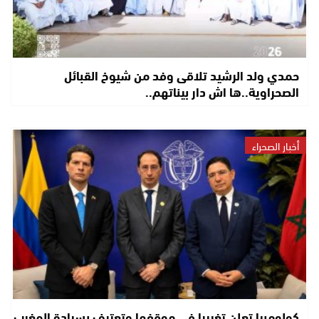
حمدي ولد الرشيد تلاقى وفد من شيوخ القبائل
الصحراوية..ها اش دار بيناتهم..
أخبار الصحراء
كولومبيا تعلن تغييرا في موقفها وتعترف بسيادة المغرب