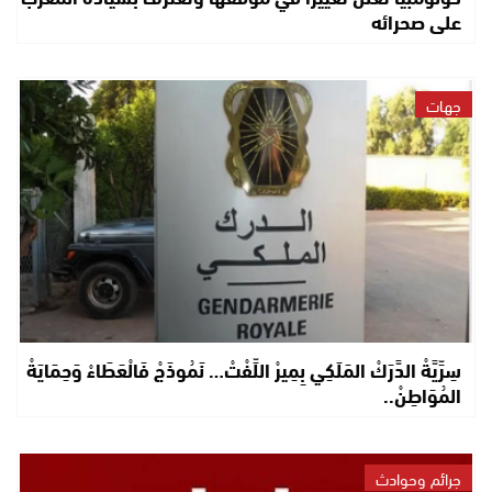
على صحرائه
جهات
سِرِّيَّةْ الدَّرَكْ المَلَكِي بِمِيرْ اللِّفْتْ… نَمُوذَجْ فَالْعَطَاءْ وَحِمَايَةْ
المُوَاطِنْ..
جرائم وحوادث