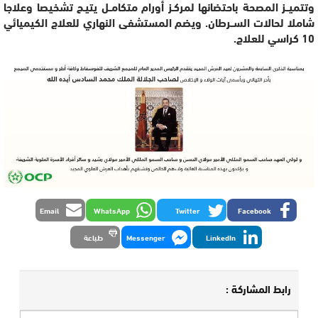
وتتميــز المصحة باحتضانها لمركـز أورام متكامــل يتيـح تشخيصا وعلاجا
شاملا لحالات الســرطان. ويضم المستشفى النهاري للعلاج الكيميائي
10 كراسي للعلاج.
Email
WhatsApp
Twitter
Facebook
LinkedIn
Messenger
طباعة
رابط المشاركة :