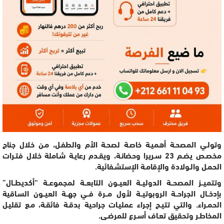
وتولـي المصحـة أهميـة خاصـة لصحـة الأم والطفـل، مـن خلال جناح
مخصـص يضـم 23 سـريرا وحضانـة، ويقـدم رعايـة شـاملة خلال فتـرات
الحمـل والـولادة والإقامـة الإستشـفائية.
وتتميــز المصحــة الدوليــة العيــون التابعــة لمجموعــة “أكديطــال”
بإدخــال الجراحــة الروبوتيــة لأول مــرة فــي جهــة العيــون السـاقية
الحمـراء. والتي تتيـح إجراء عمليـات جراحية بدقـة فائقـة، مـع تقليـل
المخاطـر وتحقيق تعـاف أسـرع للمرضـى.