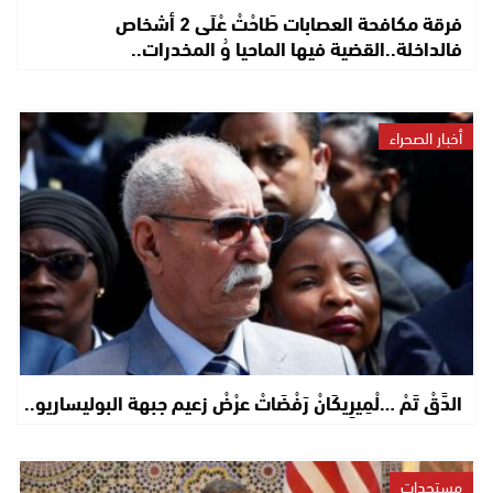
فرقة مكافحة العصابات طَاحْتْ عْلَى 2 أشخاص
فالداخلة..القضية فيها الماحيا وُ المخدرات..
أخبار الصحراء
الدَّقْ تَمْ …لْمِيرِيكَانْ رَفْضَاتْ عرْضْ زعيم جبهة البوليساريو..
مستجدات