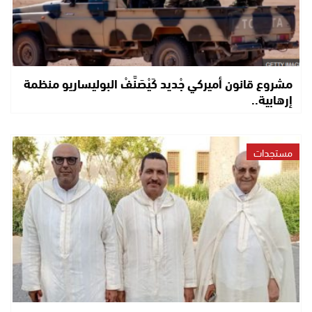
مشروع قانون أميركي جْديد كَيْصَنَّفْ البوليساريو منظمة
إرهابية..
مستجدات