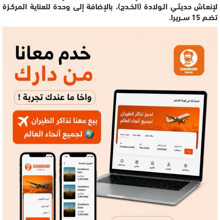
لإنعـاش حديثـي الـولادة (الخـدج)، بالإضافة إلى وحدة للعناية المركـزة
تضـم 15 ســريرا.