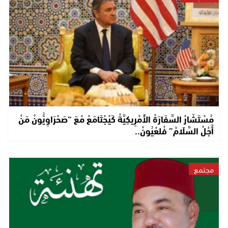
مُسْتَشَارْ السَّفَارَةْ الأَمْرِيكِيَّةْ كَيْجْتَامَعْ مْعَ “صَحْرَاوِيُّونْ مَنْ
أَجْلْ السَّلَامْ” فْلعْيُونْ..
مجتمع