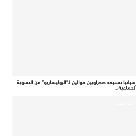
سبانيا تستبعد صحراويين موالين لـ”البوليساريو” من التسوية
لجماعية…
أخبار الصحراء