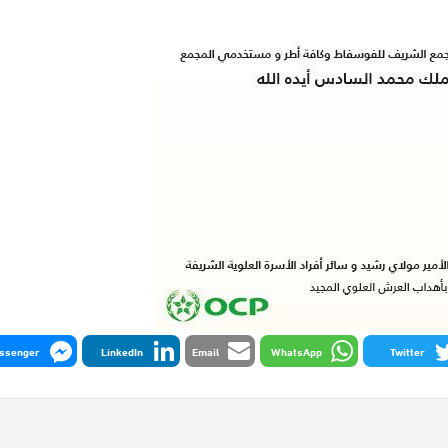
ssenger
LinkedIn
Email
WhatsApp
Twitter