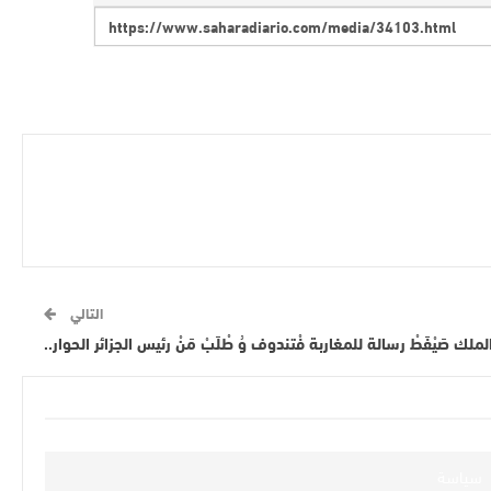
التالي
لك صَيْفَطْ رسالة للمغاربة فْتندوف وُ طْلَبْ مَنْ رئيس الجزائر الحوار..
سياسة