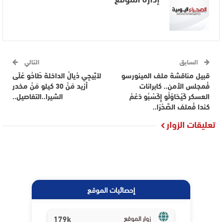
السابق
التالي
قبيل مناقشة ملف المينورسو
لاَبِّيجِي دْيالْ الداخلة طَاحُو عْلَى
فْمجلس الأمن.. كابرانات
أزيد مَنْ 30 كيلو مَنْ مخدر
العسكر كَيْحَاوْلُو إِكَسْبُو دَعْمْ
الشيرا..التفاصيل..
كندا فْملف الصَّحْرَا..
تعليقات الزوار
إحصائيات الموقع
179k
زوار الموقع