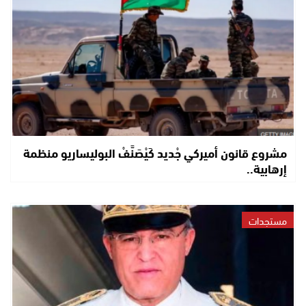
مشروع قانون أميركي جْديد كَيْصَنَّفْ البوليساريو منظمة
إرهابية..
مستجدات