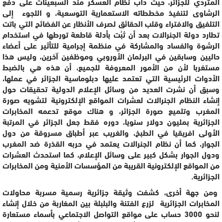
المتردي للجزائر، حيث دأب نظام العسكر مند السبعينات على دفع
الرشاوى لتنفيذ مخططاته الاستعمارية التوسعية، و اللجوء إلى
التلفيق والافتراء وقلب الحقائق لصرف الأنظار عن الفضائح التي باتت
تطارد دولة الجنرالات بعد أن ثبُت بأدلة قاطعة تورطها في استخدام
الرشوة والفساد والمشاركة في منظمة إجرامية للتأثير على أعضاء
حاليين وسابقين في البرلمان الأوروبي وموظفين آخرين، وليس هذا
مستغربا لأن من الأمور المعروفة للجميع، أن هذه هي بالضبط
الأدوات الرئيسية التي تعتمد عليها دبلوماسية الجزائر في عملها،
وسبق أن نشرت العديد من وسائل الإعلام الدولية تحقيقات حول
إنشاء النظام الجنرالات لعشرات المواقع الإلكترونية لتشويه صورة
المغرب وتلميع صورة الجزائر، و هناك موقع تدعمه المخابرات
الجزائرية بمليون دولار سنويا، دوره فقط جعل الجزائر في المرتبة
الأولى افريقيا في الطبخ، والغريب عبر أطباق مسروقة من دول
الجوار، كما أن نظام الجنرالات يعتمد في حربه القذرة ضد المغرب
ودول الجوار بشكل كبير على وسائل الإعلام، كما استحدث العشرات
من المواقع الإلكترونية القريبة من المؤسسات الأمنية ومن المخابرات
الجزائرية.
ومن جهة أخرى، كشفت وثيقة جزائرية رسمية مسربة محاولات
المخابرات الجزائرية لزرع الفتنة والبلبلة بين المغاربة من خلال إنشاء
لنحو 3000 حساب على مواقع التواصل الاجتماعي بأسماء مستعارة