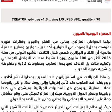
إدارة الموقع
CREATOR: gd-jpeg v1.0 (using IJG JPEG v80), quality = 90
الصحراء اليومية/العيون
بينما المواطن الجزائري يعاني من الفقر والجوع وفقرات ظهره
تقوست بفعل الوقوف في الطوابير، أكد خبراء دوليين وتقارير صحفية
عالمية أن النظام الجزائري خصص خلال الثلاث الأشهر الأولى من سنة
2026 أكثر من 100 مليون يورو لتنشيط منصات التواصل الاجتماعي
وتجنيد مئات بل الآلاف لمهاجمة المغرب بمعلومات كاذبة ومغلوطة
وتشويه صورة المغرب.
وتمادا الجنرالات في استفزازاتهم ضد المغرب بمحاولة نشر أكاذيب
وبروبغندا ضد المغرب مند كأس إفريقيا وإلى يومنا هذا، والتي يقودها
عملاء مغاربة يرتزقون من المخابرات الجزائرية يعيشون في كندا
وبلجيكا وبعض الدول الاوربية، حيث إن الجزائر تعيش على وقع مشاكل
جمة على الصعيد الاجتماعي والوطني وحتى على الصعيد الدولي.
حيث إن نظام الجنرالات في الجزائر خصص خلال الثلاث الأشهر التي
تلت كأس افريقيا، 100 مليون يورو لتنشيط منصات التواصل