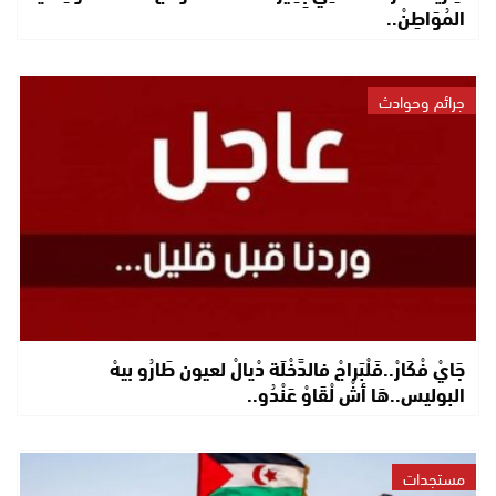
المُوَاطِنْ..
جرائم وحوادث
جَايْ فْكَارْ..فَلْبَراجْ فالدَّخْلَة دْيالْ لعيون طَارُو بيهْ
البوليس..هَا أشْ لْقَاوْ عَنْدُو..
مستجدات