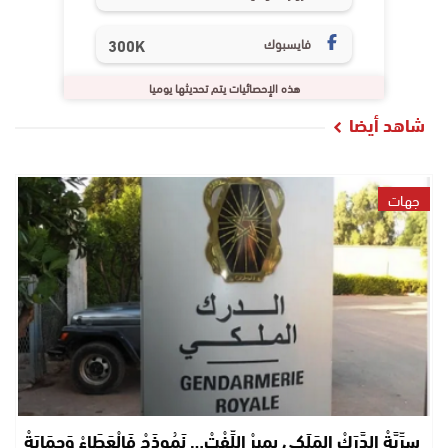
فايسبوك
300K
هذه الإحصائيات يتم تحديثها يوميا
شاهد أيضا
جهات
سِرِّيَّةْ الدَّرَكْ المَلَكِي بِمِيرْ اللِّفْتْ… نَمُوذَجْ فَالْعَطَاءْ وَحِمَايَةْ