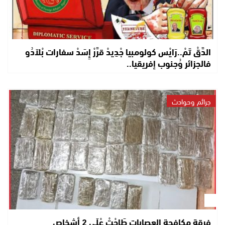
الدَّقْ تَمْ..رَايْس كولومبيا جْدِيدْ قرَّرْ إِسَدْ سفارات بْلاَدُو
فالجزائر وُجنوب إفريقيا..
جرائم وحوادث
فرقة مكافحة العصابات طَاحْتْ عْلَى 2 أشخاص