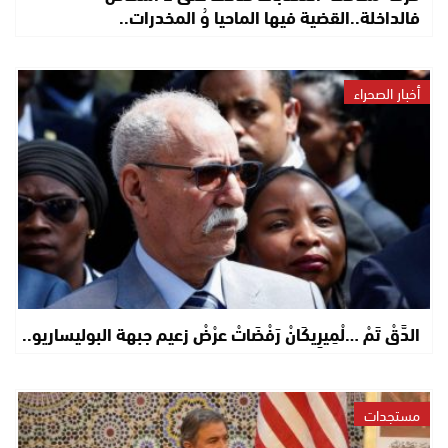
فالداخلة..القضية فيها الماحيا وُ المخدرات..
أخبار الصحراء
الدَّقْ تَمْ …لْمِيرِيكَانْ رَفْضَاتْ عرْضْ زعيم جبهة البوليساريو..
مستجدات