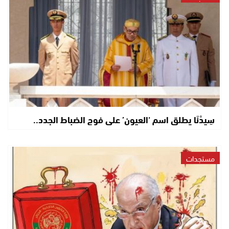
سِيدْنَا يطلق اسم ‘العيون’ على فوج الضباط الجدد..
مستجدات