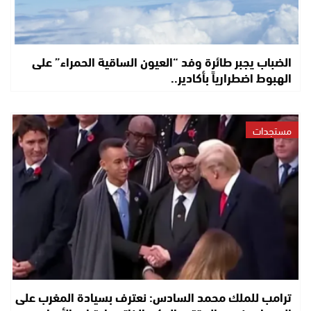
الضباب يجبر طائرة وفد “العيون الساقية الحمراء” على
الهبوط اضطرارياً بأكادير..
مستجدات
ترامب للملك محمد السادس: نعترف بسيادة المغرب على