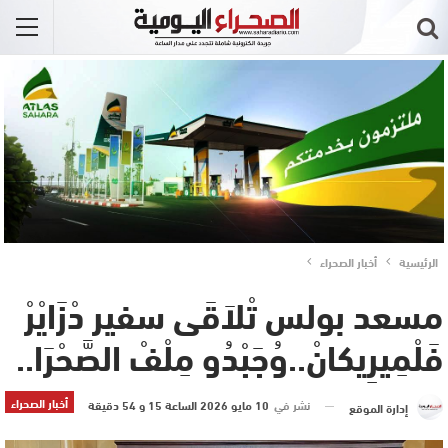
الرئيسية
أخبار الصحراء
مسعد بولس تْلاَقَى سفير دْزَايْرْ
فَلْمِيرِيكانْ..وُجَبْدُو مِلْفْ الصَّحْرَا..
أخبار الصحراء
نشر في
10 مايو 2026 الساعة 15 و 54 دقيقة
إدارة الموقع