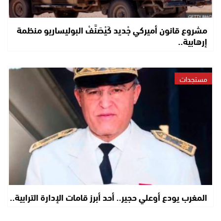
مشروع قانون أميركي جْديد كَيْصَنَّفْ البوليساريو منظمة
إرهابية..
مستجدات
المغرب يودع أوعلي حجير.. أحد أبرز قامات الإدارة الترابية..