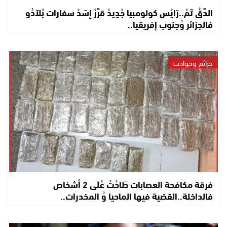
الدَّقْ تَمْ..رَايْس كولومبيا جْدِيدْ قرَّرْ إِسَدْ سفارات بْلاَدُو
فالجزائر وُجنوب إفريقيا..
جرائم وحوادث
فرقة مكافحة العصابات طَاحْتْ عْلَى 2 أشخاص
فالداخلة..القضية فيها الماحيا وُ المخدرات..