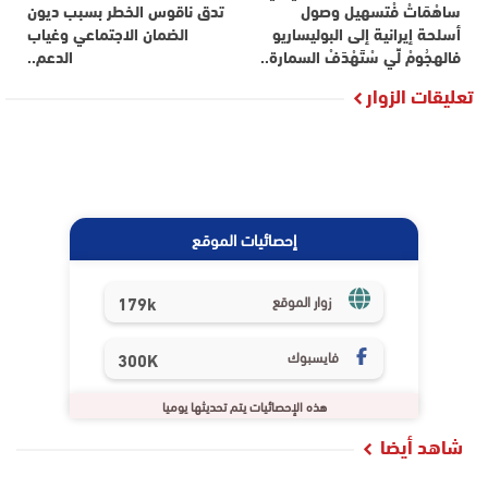
ساهْمَاتْ فْتسهيل وصول
تدق ناقوس الخطر بسبب ديون
أسلحة إيرانية إلى البوليساريو
الضمان الاجتماعي وغياب
فالهجُومْ لِّي سْتَهْدَفْ السمارة..
الدعم..
تعليقات الزوار
إحصائيات الموقع
179k
زوار الموقع
فايسبوك
300K
هذه الإحصائيات يتم تحديثها يوميا
شاهد أيضا