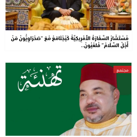
مُسْتَشَارْ السَّفَارَةْ الأَمْرِيكِيَّةْ كَيْجْتَامَعْ مْعَ “صَحْرَاوِيُّونْ مَنْ
أَجْلْ السَّلَامْ” فْلعْيُونْ..
مجتمع