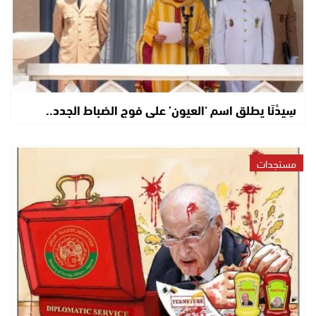
سِيدْنَا يطلق اسم ‘العيون’ على فوج الضباط الجدد..
مستجدات