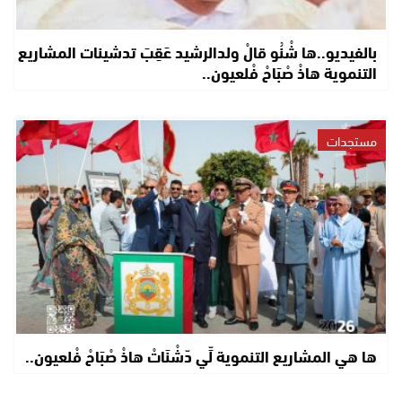
بالفيديو..ها شْنُو قالْ ولدالرشيد عَقِبَ تدشينات المشاريع
التنموية هاذْ صْبَاحْ فْلعيون..
مستجدات
ها هي المشاريع التنموية لِّي دّشْنَاتْ هاذْ صْبَاحْ فْلعيون..