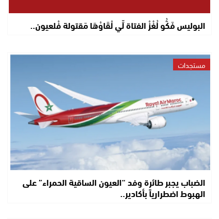
البوليس فَكُّو لُغْزْ الفتاة لِّي لْقَاوْهَا مَقتولة فْلعيون..
مستجدات
الضباب يجبر طائرة وفد “العيون الساقية الحمراء” على
الهبوط اضطرارياً بأكادير..