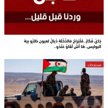
جَايْ فْكَارْ..فَلْبَراجْ فالدَّخْلَة دْيالْ لعيون طَارُو بيهْ
البوليس..هَا أشْ لْقَاوْ عَنْدُو..
مستجدات