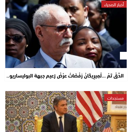
أخبار الصحراء
الدَّقْ تَمْ …لْمِيرِيكَانْ رَفْضَاتْ عرْضْ زعيم جبهة البوليساريو..
مستجدات