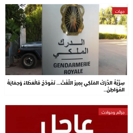
جهات
سِرِّيَّةْ الدَّرَكْ المَلَكِي بِمِيرْ اللِّفْتْ… نَمُوذَجْ فَالْعَطَاءْ وَحِمَايَةْ
المُوَاطِنْ..
جرائم وحوادث