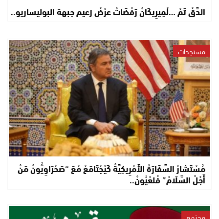
الدَّقْ تَمْ …لْمِيرِيكَانْ رَفْضَاتْ عرْضْ زعيم جبهة البوليساريو..
مستجدات
مُسْتَشَارْ السَّفَارَةْ الأَمْرِيكِيَّةْ كَيْجْتَامَعْ مْعَ “صَحْرَاوِيُّونْ مَنْ
أَجْلْ السَّلَامْ” فْلعْيُونْ..
مجتمع