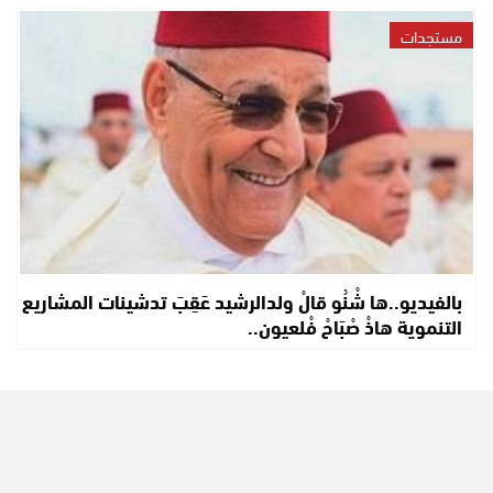
مستجدات
بالفيديو..ها شْنُو قالْ ولدالرشيد عَقِبَ تدشينات المشاريع
التنموية هاذْ صْبَاحْ فْلعيون..