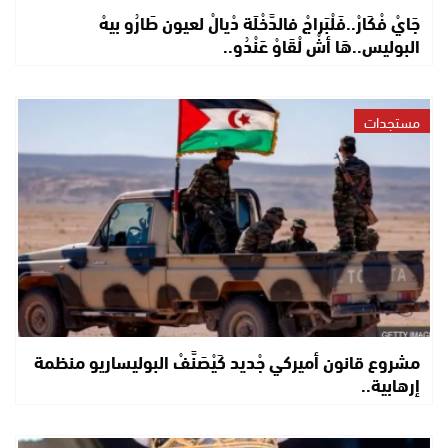
جَايْ فْكَارْ..فَلْبَراجْ فالدَّخْلَة دْيالْ لعيون طَارُو بيهْ
البوليس..هَا أشْ لْقَاوْ عَنْدُو..
مستجدات
مشروع قانون أميركي جْديد كَيْصَنَّفْ البوليساريو منظمة
إرهابية..