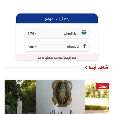
إحصائيات الموقع
179k
زوار الموقع
فايسبوك
300K
هذه الإحصائيات يتم تحديثها يوميا
شاهد أيضا
جهات