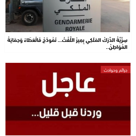
سِرِّيَّةْ الدَّرَكْ المَلَكِي بِمِيرْ اللِّفْتْ… نَمُوذَجْ فَالْعَطَاءْ وَحِمَايَةْ
المُوَاطِنْ..
جرائم وحوادث