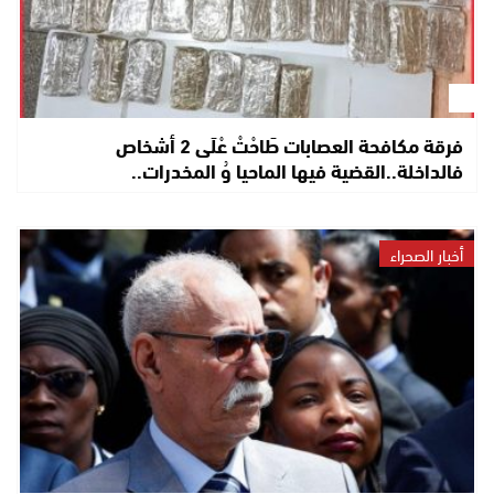
فرقة مكافحة العصابات طَاحْتْ عْلَى 2 أشخاص
فالداخلة..القضية فيها الماحيا وُ المخدرات..
أخبار الصحراء