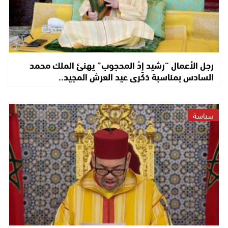
رجل الأعمال “رشيد إِدْ المحجوب” يهنئ الملك محمد
السادس بمناسبة ذكرى عيد العرش المجيد..
سياسة