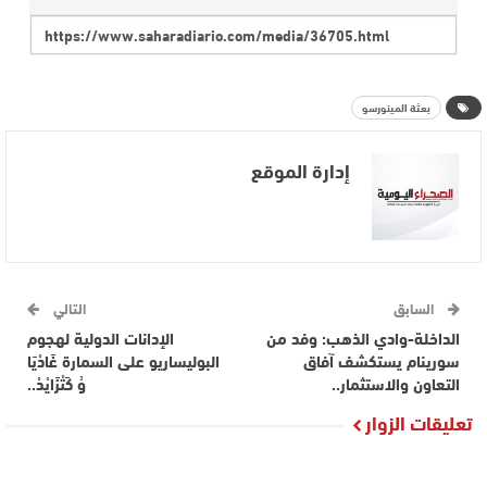
بعثة المينورسو
إدارة الموقع
السابق
التالي
الداخلة-وادي الذهب: وفد من
الإدانات الدولية لهجوم
سورينام يستكشف آفاق
البوليساريو على السمارة غَادْيَا
التعاون والاستثمار..
وُ كَتْزَايْدْ..
تعليقات الزوار