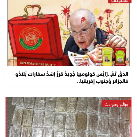
الدَّقْ تَمْ..رَايْس كولومبيا جْدِيدْ قرَّرْ إِسَدْ سفارات بْلاَدُو
فالجزائر وُجنوب إفريقيا..
جرائم وحوادث