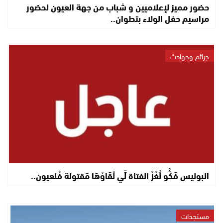
حضور مميز لإعلاميين و شباب من جهة العيون لحضور
مراسيم حفل الولاء بتطوان..
جرائم وحوادث
البوليس فَكُّو لُغْزْ الفتاة لِّي لْقَاوْهَا مَقتولة فْلعيون..
مستجدات