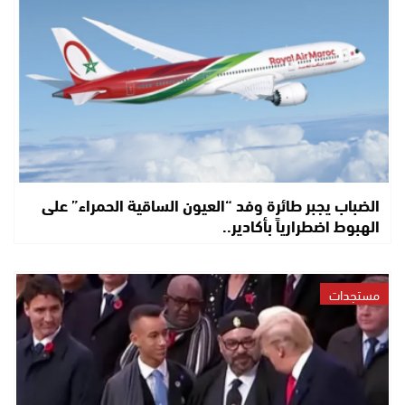
الضباب يجبر طائرة وفد “العيون الساقية الحمراء” على
الهبوط اضطرارياً بأكادير..
مستجدات