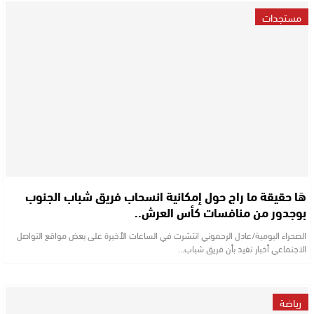
مستجدات
هَا حقيقة ما راج حول إمكانية انسحاب فريق شباب الجنوب
بوجدور من منافسات كأس العرش..
الصحراء اليومية/عادل الرحموني انتشرت في الساعات الأخيرة على بعض مواقع التواصل
الاجتماعي أخبار تفيد بأن فريق شباب…
رياضة