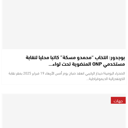
بوجدور: انتخاب “محمدو مسكة” كاتبا محليا لنقابة
مستخدمي ONP المنضوية تحت لواء…
الصحراء اليومية/حيدار الركيبي انعقد صباح يوم أمس الأربعاء 19 فبراير 2025 بمقر نقابة
الكونفدرالية الديموقراطية…
جهات