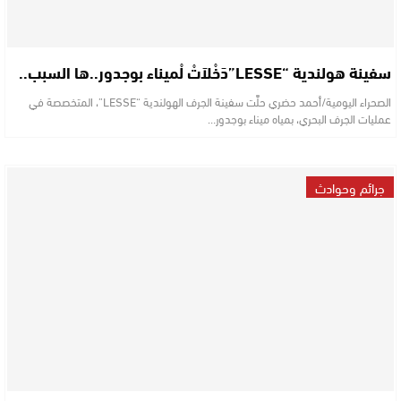
سفينة هولندية “LESSE”دَخْلاَتْ لْميناء بوجدور..ها السبب..
الصحراء اليومية/أحمد حضري حلَّت سفينة الجرف الهولندية “LESSE”، المتخصصة في
عمليات الجرف البحري، بمياه ميناء بوجدور…
جرائم وحوادث