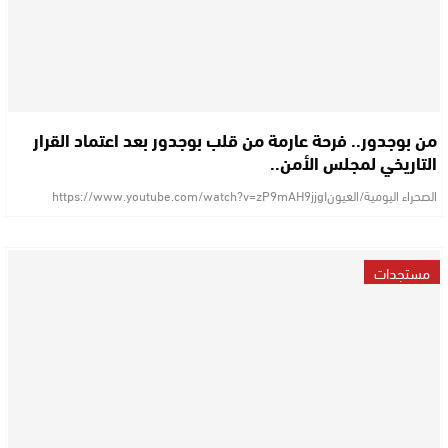
من بوجدور.. فرحة عارمة من قلب بوجدور بعد اعتماد القرار
التاريخي لمجلس الأمن..
الصحراء اليومية/العيونhttps://www.youtube.com/watch?v=zP9mAH9jjgI
مستجدات