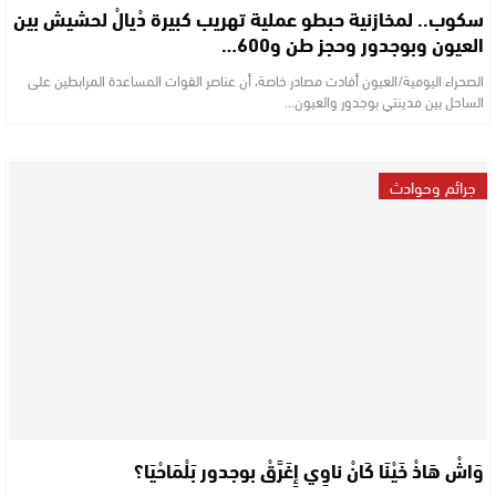
سكوب.. لمخازنية حبطو عملية تهريب كبيرة دْيالْ لحشيش بين
العيون وبوجدور وحجز طن و600…
الصحراء اليومية/العيون أفادت مصادر خاصة، أن عناصر القوات المساعدة المرابطين على
الساحل بين مدينتي بوجدور والعيون…
جرائم وحوادث
وَاشْ هَاذْ خَيْنَا كَانْ ناوِي إِغَرَّقْ بوجدور بَلْمَاحْيَا؟