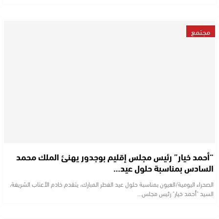
مجتمع
“أحمد خيار” رئيس مجلس إقليم بوجدور يهنئ الملك محمد
السادس بمناسبة حلول عيد…
الصحراء اليومية/العيون بمناسبة حلول عيد الفطر المبارك، يتقدم خادم الأعتاب الشريفة،
السيد "أحمد خيار" رئيس مجلس…