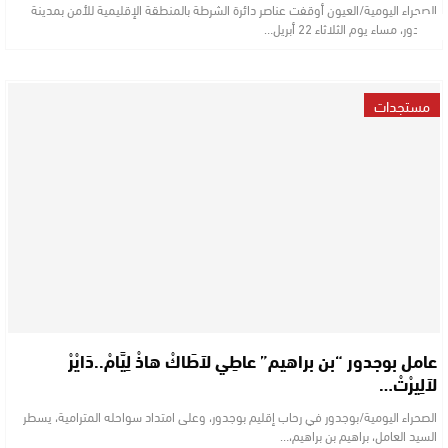
الصحراء اليومية/العيون أوقفت عناصر دائرة الشرطة بالمنطقة الإقليمية للأمن بمدينة
بوجدور، مساء يوم الثلاثاء 22 أبريل…
مستجدات
عامل بوجدور “بن براهيم” عاطِي لاَطَاكْ هاذْ لِيَّامْ..دَايْرْ
لاَلِيرْتْ…
الصحراء اليومية/بوجدور في رحاب إقليم بوجدور، وعلى امتداد سواحله المترامية، يسطر
السيد العامل، براهيم بن براهيم،…