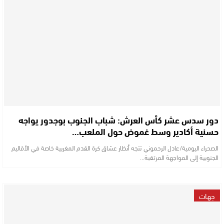
دور سدس عشر كأس العرش: شباب الجنوب بوجدور يواجه
حسنية أكادير وسط غموض حول الملعب…
الصحراء اليومية/عادل الرحموني تتجه أنظار عشاق كرة القدم المغربية خاصة في الأقاليم
الجنوبية إلى المواجهة المرتقبة…
جهات